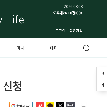
2026.08.08
로그인
회원가입
머니
테마
가
터 신청
가
선호매체 추가