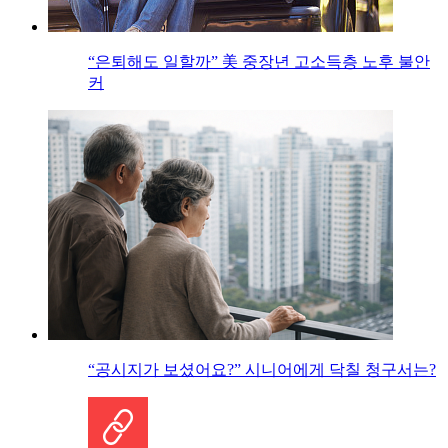
“은퇴해도 일할까” 美 중장년 고소득층 노후 불안
커
“공시지가 보셨어요?” 시니어에게 닥칠 청구서는?