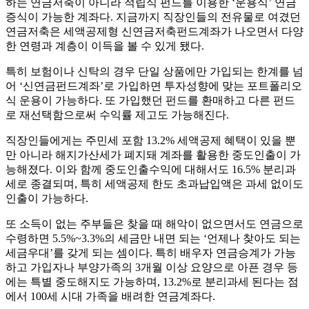
하는 연금저축이 아니라 적립식 펀드를 이용한 ‘운용식’ 연금
증식이 가능한 계좌다. 지금까지 직장인들의 전유물로 여겼던
연금저축은 세액공제형 신연금저축펀드계좌가 나오면서 다양
한 연령과 계층이 이득을 볼 수 있게 됐다.
특히 보험이나 신탁의 경우 단일 상품에만 가입되는 한계를 넘
어 ‘신연금펀드계좌’로 가입하면 투자성향에 맞는 포트폴리오
식 운용이 가능하다. 또 가입했던 펀드를 환매하고 다른 펀드
로 재선택함으로써 수익률 제고도 가능해진다.
직장인들에게는 주민세 포함 13.2% 세액공제 혜택이 있을 뿐
만 아니라 해지가산세가 폐지돼 계좌를 활용한 중도인출이 가
능해졌다. 이와 함께 중도인출수익에 대해서도 16.5% 분리과
세로 종결되며, 특히 세액공제 한도 초과납입액은 과세 없이도
인출이 가능하다.
또 소득이 없는 주부들은 찾을 때 해악이 없으면서도 연금으로
수령하면 5.5%~3.3%의 세금만 내면 되는 ‘언제나 찾아도 되는
세금우대’를 갖게 되는 셈이다. 특히 배우자 연금승계가 가능
하고 가입자나 부양가족의 3개월 이상 요양으로 아픈 경우 등
에는 특별 중도해지도 가능하며, 13.2%로 분리과세 된다는 점
에서 100세 시대 가족을 배려한 연금계좌다.