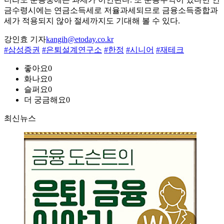
금수령시에는 연금소득세로 저율과세되므로 금융소득종합과
세가 적용되지 않아 절세까지도 기대해 볼 수 있다.
강인효 기자
kangih@etoday.co.kr
#삼성증권
#은퇴설계연구소
#한정
#시니어
#재테크
좋아요
0
화나요
0
슬퍼요
0
더 궁금해요
0
최신뉴스