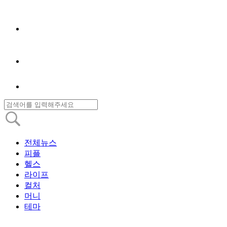
전체뉴스
피플
헬스
라이프
컬처
머니
테마