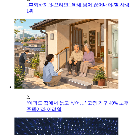
"후회하지 않으려면" 60세 넘어 끊어내야 할 사람
1위
2.
‘아파도 집에서 늙고 싶어…’ 고령 가구 40% 노후
주택이라 어려워