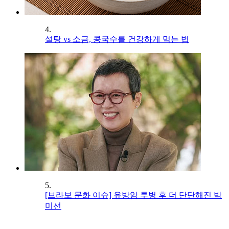
4.
설탕 vs 소금, 콩국수를 건강하게 먹는 법
5.
[브라보 문화 이슈] 유방암 투병 후 더 단단해진 박
미선