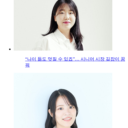
“나이 듦도 멋질 수 있죠”… 시니어 시장 길잡이 꿈
꿔