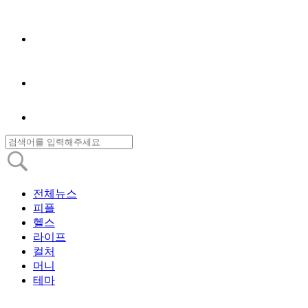
전체뉴스
피플
헬스
라이프
컬처
머니
테마