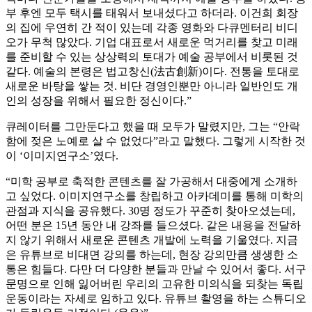
부 후엔 모두 택시를 태워서 보내셨다고 하더라. 이건희 회장
의 집에 우연히 간 적이 있는데 각종 영화와 다큐멘터리 비디
오가 무척 많았다. 기업 대표로서 새로운 먹거리를 찾고 미래
를 준비할 수 있는 상상력의 토대가 예술 공부에서 비롯된 것
같다. 예술의 본령은 법고창신(法古創新)이다. 전통을 토대로
새로운 바탕을 쌓는 것. 비단 경영인뿐만 아니라 일반인도 개
인의 성장을 위해서 필요한 정신이다.”
큐레이터를 그만둔다고 했을 때 모두가 말렸지만, 그는 “안락
함에 젖은 노예로 살 수 없었다”라고 말했다. 그렇게 시작한 것
이 ‘이미지연구소’였다.
“미학 공부로 축적한 콘텐츠를 잘 가공해서 대중에게 소개하
고 싶었다. 이미지연구소를 창립하고 아카데미를 통해 미학의
관점과 지식을 공유했다. 30명 정도가 꾸준히 찾아오셨는데,
어떤 분은 15년 동안 내 강좌를 들으셨다. 같은 내용을 전달하
지 않기 위해서 새로운 콘텐츠 개발에 노력을 기울였다. 지금
은 유튜브로 비대면 강의를 하는데, 현장 강의만큼 생생한 소
통은 힘들다. 다만 더 다양한 분들과 만날 수 있어서 좋다. 서구
문명으로 인해 잃어버린 우리의 고유한 미의식을 되찾는 독립
운동이라는 자세로 임하고 있다. 유튜브 촬영을 하는 스튜디오