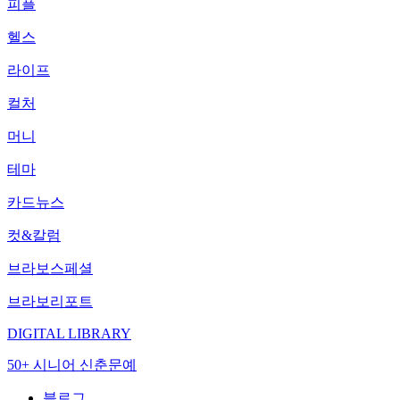
피플
헬스
라이프
컬처
머니
테마
카드뉴스
컷&칼럼
브라보스페셜
브라보리포트
DIGITAL LIBRARY
50+ 시니어 신춘문예
블로그