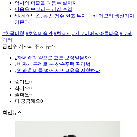
역사의 퍼즐을 다듬는 실학자
마음을 보살피는 건강 수업
SK하이닉스, 용인·청주 54조 투자… AI 메모리 생산기지
키운다
#한국미학
#호암미술관
#최광진
#기교너머의아름다움
#큐레
이터
금민수 기자의 주요 뉴스
⌞
자녀와 계약으로 효도 보장받을까?
⌞
비과세 특례로 본 상속주택 관리법
⌞
업과 취미를 넘어 시민교육을 지향하다
좋아요
0
화나요
0
슬퍼요
0
더 궁금해요
0
최신뉴스