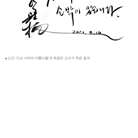
▲신간 '기교 너머의 아름다움'과 최광진 교수가 적은 글귀