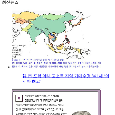
최신뉴스
韓·日 포함 아태 고소득 지역 기대수명 84.1세 ‘아
시아 최고’