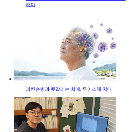
해야
파킨슨병과 헷갈리는 치매, 루이소체 치매