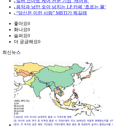
⌞
실버 스마트 케어 전문 기업 ‘캐어유’
⌞
음악과 낭만 솟아 넘치는 LP 카페 ‘흐르는 물’
⌞
“당신은 이런 사람” MBTI가 뭐길래
좋아요
0
화나요
0
슬퍼요
0
더 궁금해요
0
최신뉴스