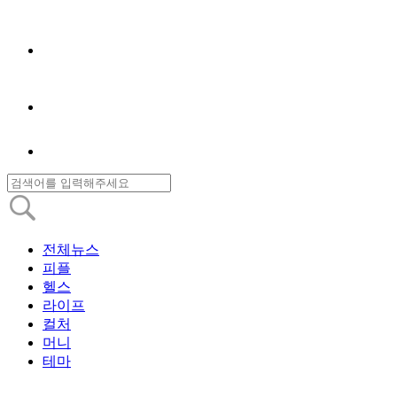
전체뉴스
피플
헬스
라이프
컬처
머니
테마