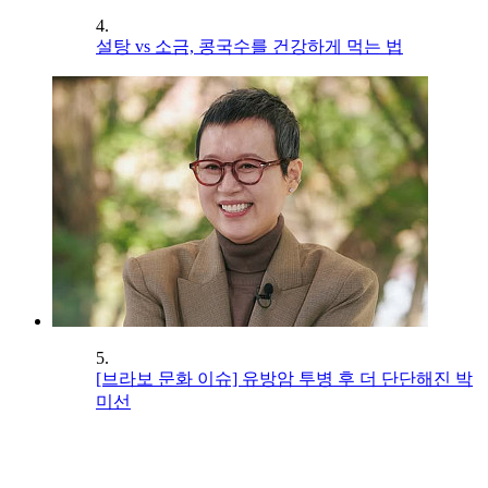
4.
설탕 vs 소금, 콩국수를 건강하게 먹는 법
5.
[브라보 문화 이슈] 유방암 투병 후 더 단단해진 박
미선