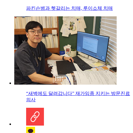
파킨슨병과 헷갈리는 치매, 루이소체 치매
“새벽에도 달려갑니다” 재가임종 지키는 방문진료
의사