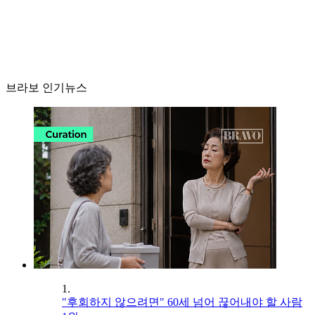
브라보 인기뉴스
1.
"후회하지 않으려면" 60세 넘어 끊어내야 할 사람