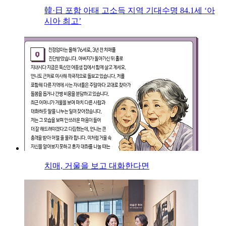
韓·日 포함 아태 고소득 지역 기대수명 84.1세 ‘아
시아 최고’
치매, 거울을 보고 대화한다면