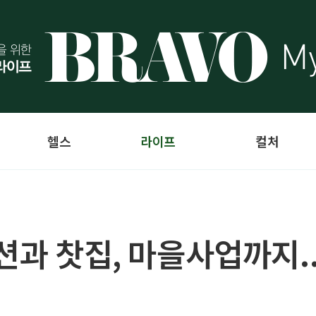
헬스
라이프
컬처
션과 찻집, 마을사업까지..