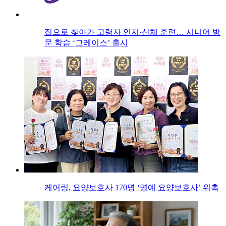
집으로 찾아가 고령자 인지·신체 훈련… 시니어 방
문 학습 ‘그레이스’ 출시
케어링, 요양보호사 170명 ‘명예 요양보호사’ 위촉