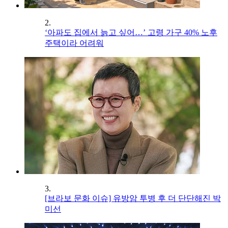
2.
‘아파도 집에서 늙고 싶어…’ 고령 가구 40% 노후
주택이라 어려워
3.
[브라보 문화 이슈] 유방암 투병 후 더 단단해진 박
미선