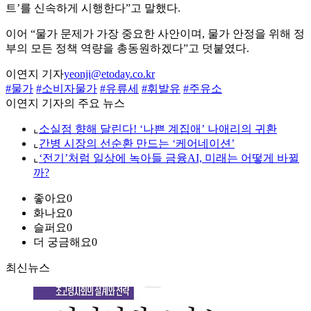
트’를 신속하게 시행한다”고 말했다.
이어 “물가 문제가 가장 중요한 사안이며, 물가 안정을 위해 정
부의 모든 정책 역량을 총동원하겠다”고 덧붙였다.
이연지 기자
yeonji@etoday.co.kr
#물가
#소비자물가
#유류세
#휘발유
#주유소
이연지 기자의 주요 뉴스
⌞
소실점 향해 달린다! ‘나쁜 계집애’ 나애리의 귀환
⌞
간병 시장의 선순환 만드는 ‘케어네이션’
⌞
‘전기’처럼 일상에 녹아들 금융AI, 미래는 어떻게 바뀔
까?
좋아요
0
화나요
0
슬퍼요
0
더 궁금해요
0
최신뉴스