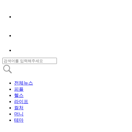
전체뉴스
피플
헬스
라이프
컬처
머니
테마