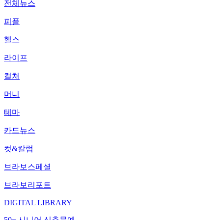
전체뉴스
피플
헬스
라이프
컬처
머니
테마
카드뉴스
컷&칼럼
브라보스페셜
브라보리포트
DIGITAL LIBRARY
50+ 시니어 신춘문예