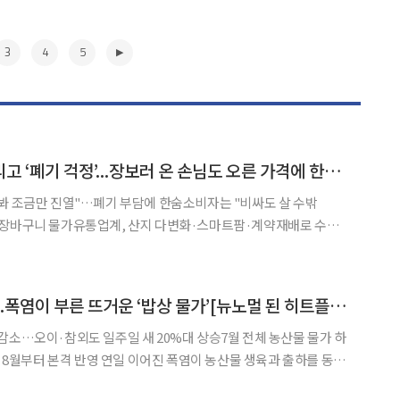
3
4
5
상인은 채솟값 못올리고 ‘폐기 걱정’...장보러 온 손님도 오른 가격에 한숨[뉴노멀 된 히트플레이션]
봐 조금만 진열"…폐기 부담에 한숨소비자는 "비싸도 살 수밖
 장바구니 물가유통업계, 산지 다변화·스마트팜·계약재배로 수급
은 가운데 서울 종로구 광장시장은 후끈한 열기로 가득
▶
한끼 먹기도 무섭다...폭염이 부른 뜨거운 ‘밥상 물가’[뉴노멀 된 히트플레이션]
감소…오이·참외도 일주일 새 20%대 상승7월 전체 농산물 물가 하
 이어진 폭염이 농산물 생육과 출하를 동시
어올리고 있다. 고온에 취약한 시금치와 상추 등 잎채소뿐 아니라 오