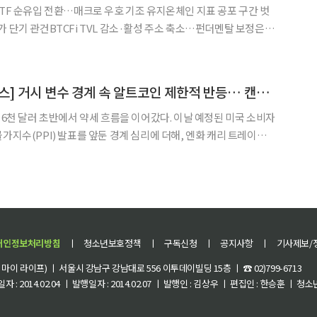
ETF 순유입 전환…매크로 우호 기조 유지온체인 지표 공포 구간 벗
가 단기 관건BTCFi TVL 감소·활성 주소 축소…펀더멘탈 보정은
를 14만3000달러로 제시했다. 1분기 목표가
[데일리 크립토 무버스] 거시 변수 경계 속 알트코인 제한적 반등… 캔톤·핀핀 선방
 6천 달러 초반에서 약세 흐름을 이어갔다. 이날 예정된 미국 소비자
가지수(PPI) 발표를 앞둔 경계 심리에 더해, 엔화 캐리 트레이드
 위험자산 전반에 회피 심리가 확산된 영향으로 풀이된다. 거시 경
이 커지면서 암호화폐 시장에서도 단기 반등보다는 관망
개인정보처리방침
ㅣ
청소년보호정책
ㅣ
구독신청
ㅣ
공지사항
ㅣ
기사제보/
이 라이프) ㅣ 서울시 강남구 강남대로 556 이투데이빌딩 15층 ㅣ ☎ 02)799-6713
 : 2014.02.04 ㅣ 발행일자 : 2014.02.07 ㅣ 발행인 : 김상우 ㅣ 편집인 : 한승훈 ㅣ