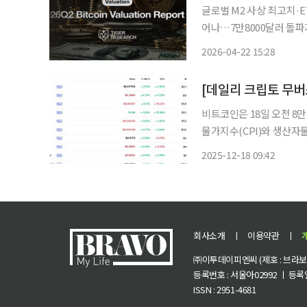
글로벌 M2 사상 최고치·
어나…7만8000달러 돌파
-10%로 하향 타이거리서치가 22일 발간한 ‘2026년 2분기 비트코인 밸류에이션 리포트’에서
2026-04-22 15:28
비트코인의 12개월 목표가
비트코인은 18일 오전 8만
물가지수(CPI)와 생산자물
청산 흐름이 겹치며 글로벌
2025-12-18 09:42
제 변수에 대한 불확실성
회사소개
ㅣ
이용약관
ㅣ
㈜이투데이피엔씨 (제호 : 브라보 마
등록번호 : 서울아02992 ㅣ 등록일자
ISSN : 2951-4681