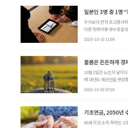
일본인 3명 중 1명 
우리보다 먼저 초고령사회
다른 장례비용 영수증을 받
라신서(鎌倉新書)가 14일 
2025-10-15 11:09
1명꼴로 초기 견적보다 실제 
돌봄은 든든하게 경
10월 2일은 노인의 날이
해 내년도 예산안을 편성
확대되는 노인복지 정책을 살펴봤다. 가장 큰 변화는 노인장기요
2025-10-02 07:00
돌봄 정책이다. 내년 3월
기초연금, 2050년 
65세 이상 소득 하위인 고