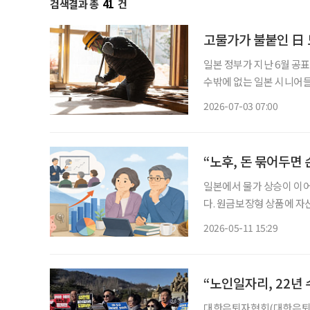
검색결과 총
41
건
고물가가 불붙인 日 
일본 정부가 지난 6월 공
수밖에 없는 일본 시니어들의 팍팍한 현실
본의 고령화율은 29.4%로, 
2026-07-03 07:00
고령자 중심' 구조가 완전
“노후, 돈 묶어두면 
일본에서 물가 상승이 이
다. 원금보장형 상품에 
으며 기업들의 퇴직연금 투자 교육도 확대되
2026-05-11 15:29
직연금 운용 현황’ 리포트에
“노인일자리, 22년 수
대한은퇴자협회(대한은퇴자협