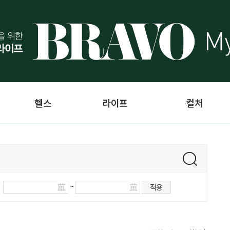
헬스
라이프
컬처
~
적용