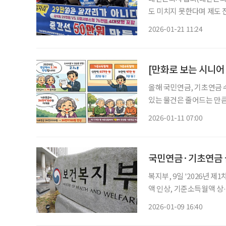
도 미치지 못한다며 제도 
노인일자리 수당을 비현실적
2026-01-21 11:24
[만화로 보는 시니어
올해 국민연금, 기초연금 수
있는 물건은 줄어드는 만큼
번에도 작년 소비자물가 상승률
2026-01-11 07:00
도로 신청할 필요는 없습니
국민연금·기초연금 급
복지부, 9일 '2026년
액 인상, 기준소득월액 상·하한액도 조정 결정 이달
인상된 급여액을 받는다. 9일 보건복지부에 따르면 올해 국민연금 기본연금액 및 부양가족연
2026-01-09 16:40
금액을 전년도 소비자물가 