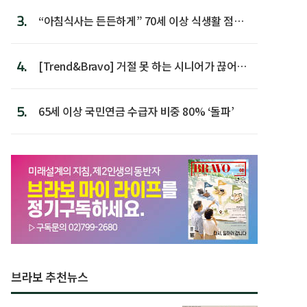
3.
“아침식사는 든든하게” 70세 이상 식생활 점수
가장 높아
4.
[Trend&Bravo] 거절 못 하는 시니어가 끊어야
할 행동 5
5.
65세 이상 국민연금 수급자 비중 80% ‘돌파’
브라보 추천뉴스