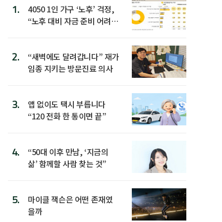
1.
4050 1인 가구 ‘노후’ 걱정,
“노후 대비 자금 준비 어려
워”
2.
“새벽에도 달려갑니다” 재가
임종 지키는 방문진료 의사
3.
앱 없이도 택시 부릅니다
“120 전화 한 통이면 끝”
4.
“50대 이후 만남, ‘지금의
삶’ 함께할 사람 찾는 것”
5.
마이클 잭슨은 어떤 존재였
을까