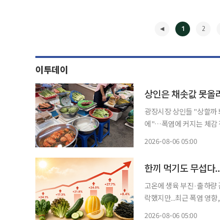
1
2
이투데이
광장시장 상인들 "상할까 
에"…폭염에 커지는 체감
관리 총력 “이것들은 오늘 다 못 팔면 그냥 버려야 해요.” 4일 오전 11시 30분. 이날 서울 낮 최
2026-08-06 05:00
고 기온이 37도까지 치솟
◀
고온에 생육 부진·출하량 
락했지만...최근 폭염 영향, 8월부터 본격 반영 연일
에 흔들며 밥상 물가를 끌
2026-08-06 05:00