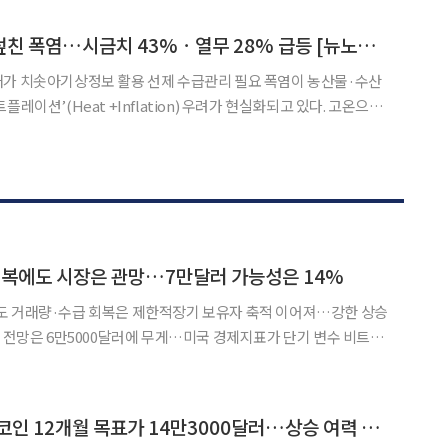
까지 일주일 새 두 자릿수로 뛰었다. 고수온으로 미역
생산부터 밥상까지 덮친 폭염…시금치 43%ㆍ열무 28% 급등 [뉴노멀 된 히트플레이션]
솟아기상정보 활용 선제 수급관리 필요 폭염이 농산물·수산
레이션’(Heat +Inflation) 우려가 현실화되고 있다. 고온으로
 가격이 오르고 도·소매가격과 외식물가로 이어지는 양상이다. 폭염
면서 히트플레이션이 ‘뉴노멀’이 될 수 있다는 우려도 나
회복에도 시장은 관망…7만달러 가능성은 14%
도 거래량·수급 회복은 제한적장기 보유자 축적 이어져…강한 상승
 전망은 6만5000달러에 무게…미국 경제지표가 단기 변수 비트코
러선을 회복하며 반등에 나섰지만, 상승세가 이어질지를 두고 시장의
물 거래량과 온체인 활동의 회복은 제한적인 반면, 장기 보유
타이거리서치 “비트코인 12개월 목표가 14만3000달러…상승 여력 2배”