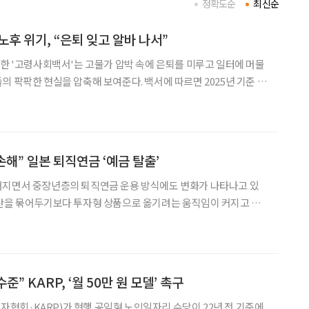
정확도순
최신순
노후 위기, “은퇴 잊고 알바 나서”
표한 '고령사회백서'는 고물가 압박 속에 은퇴를 미루고 일터에 머물
을 압축해 보여준다. 백서에 따르면 2025년 기준 일
75세 이상 인구(17.3%)가 65~74세(12.1%)를 크게 웃도는 '후기
히 고착화됐다. 특히 주목할
손해” 일본 퇴직연금 ‘예금 탈출’
어지면서 중장년층의 퇴직연금 운용 방식에도 변화가 나타나고 있
자산을 묶어두기보다 투자형 상품으로 옮기려는 움직임이 커지고 있
는 분위기다. 11일 보험연구원의 ‘일본 DC형 퇴
 따르면, 일본 소비자물가지수(CPI)는 2025년 전년
준” KARP, ‘월 50만 원 모델’ 촉구
회·KARP)가 현행 공익형 노인일자리 수당이 22년 전 기준에