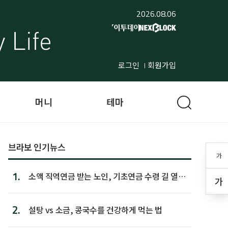
2026.08.06
로그인
회원가입
머니
테마
브라보 인기뉴스
가
1.
소액 직역연금 받는 노인, 기초연금 수령 길 열린
가
다
2.
설탕 vs 소금, 콩국수를 건강하게 먹는 법