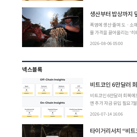
이와 참외, 브로콜리 가격
폭염에 생산 줄며 도ㆍ소매가 치
물 가격을 끌어올리는 ‘히트플
생산·출하가 줄면서 산지
2026-08-06 05:00
이 해마다 강해지고 잦아지
넥스블록
비트코인 6만달러 
비트코인 6만달러 회복에
엔 추가 자금 유입 필요7월
인(BTC)이 최근 6만달
2026-07-14 16:06
평가는 엇갈리고 있다. 현