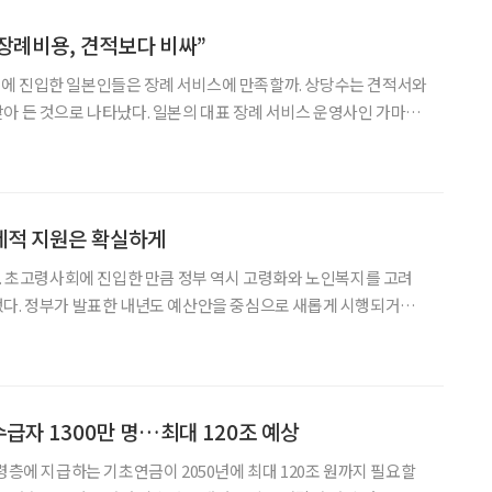
“장례비용, 견적보다 비싸”
에 진입한 일본인들은 장례 서비스에 만족할까. 상당수는 견적서와
아 든 것으로 나타났다. 일본의 대표 장례 서비스 운영사인 가마쿠
발표한 조사 결과에 따르면, 일본 전국의 장례 의뢰자 중 약 3명 중
지불액이 평균 19.5만 엔(한화 약 150만 원)
제적 지원은 확실하게
다. 초고령사회에 진입한 만큼 정부 역시 고령화와 노인복지를 고려
했다. 정부가 발표한 내년도 예산안을 중심으로 새롭게 시행되거나
양보험으로 대표되는 요양·
 ‘의료·요양 등 지역 돌봄의 통합지원에 관한 법률(돌봄통
수급자 1300만 명…최대 120조 예상
령층에 지급하는 기초연금이 2050년에 최대 120조 원까지 필요할