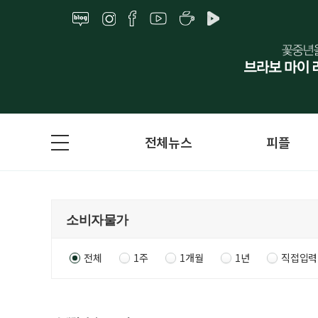
전체뉴스
피플
전체
1주
1개월
1년
직접입력