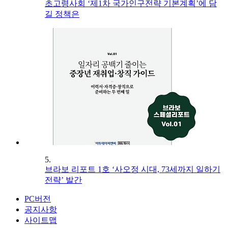
초고령사회 ‘제1차 국가인구전략 기본계획’에 담
길 정책은
5.
브라보 리포트 1호 ‘사오정 시대, 73세까지 일하기
전략’ 발간
PC버전
공지사항
사이트맵