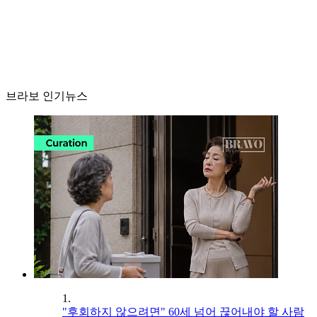
브라보 인기뉴스
1.
"후회하지 않으려면" 60세 넘어 끊어내야 할 사람