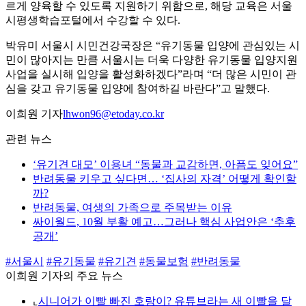
르게 양육할 수 있도록 지원하기 위함으로, 해당 교육은 서울
시평생학습포털에서 수강할 수 있다.
박유미 서울시 시민건강국장은 “유기동물 입양에 관심있는 시
민이 많아지는 만큼 서울시는 더욱 다양한 유기동물 입양지원
사업을 실시해 입양을 활성화하겠다”라며 “더 많은 시민이 관
심을 갖고 유기동물 입양에 참여하길 바란다”고 말했다.
이희원 기자
lhwon96@etoday.co.kr
관련 뉴스
‘유기견 대모’ 이용녀 “동물과 교감하면, 아픔도 잊어요”
반려동물 키우고 싶다면… ‘집사의 자격’ 어떻게 확인할
까?
반려동물, 여생의 가족으로 주목받는 이유
싸이월드, 10월 부활 예고…그러나 핵심 사업안은 ‘추후
공개’
#서울시
#유기동물
#유기견
#동물보험
#반려동물
이희원 기자의 주요 뉴스
⌞
시니어가 이빨 빠진 호랑이? 유튜브라는 새 이빨을 달