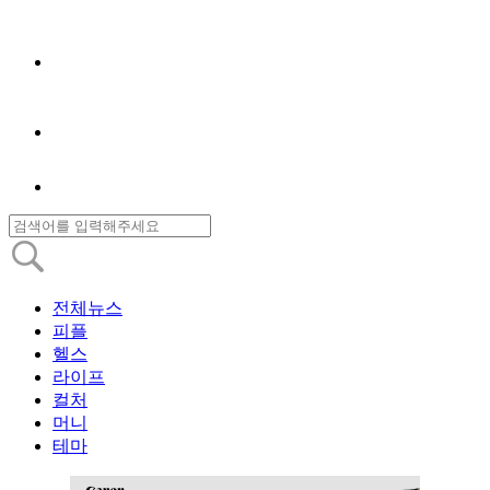
전체뉴스
피플
헬스
라이프
컬처
머니
테마