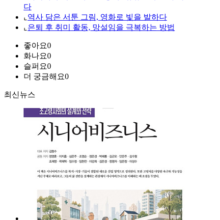
다
⌞
역사 담은 서툰 그림, 영화로 빛을 발하다
⌞
은퇴 후 취미 활동, 망설임을 극복하는 방법
좋아요
0
화나요
0
슬퍼요
0
더 궁금해요
0
최신뉴스