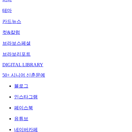
테마
카드뉴스
컷&칼럼
브라보스페셜
브라보리포트
DIGITAL LIBRARY
50+ 시니어 신춘문예
블로그
인스타그램
페이스북
유튜브
네이버카페