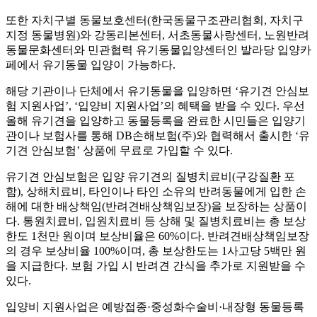
또한 자치구별 동물보호센터(한국동물구조관리협회, 자치구
지정 동물병원)와 강동리본센터, 서초동물사랑센터, 노원반려
동물문화센터와 민관협력 유기동물입양센터인 발라당 입양카
페에서 유기동물 입양이 가능하다.
해당 기관이나 단체에서 유기동물을 입양하면 ‘유기견 안심보
험 지원사업’, ‘입양비 지원사업’의 혜택을 받을 수 있다. 우선
올해 유기견을 입양하고 동물등록을 완료한 시민들은 입양기
관이나 보험사를 통해 DB손해보험(주)와 협력해서 출시한 ‘유
기견 안심보험’ 상품에 무료로 가입할 수 있다.
유기견 안심보험은 입양 유기견의 질병치료비(구강질환 포
함), 상해치료비, 타인이나 타인 소유의 반려동물에게 입한 손
해에 대한 배상책임(반려견배상책임보장)을 보장하는 상품이
다. 통원치료비, 입원치료비 등 상해 및 질병치료비는 총 보상
한도 1천만 원이며 보상비율은 60%이다. 반려견배상책임보장
의 경우 보상비율 100%이며, 총 보상한도는 1사고당 5백만 원
을 지급한다. 보험 가입 시 반려견 간식을 추가로 지원받을 수
있다.
입양비 지원사업은 예방접종·중성화수술비·내장형 동물등록