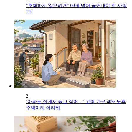
"후회하지 않으려면" 60세 넘어 끊어내야 할 사람
1위
2.
‘아파도 집에서 늙고 싶어…’ 고령 가구 40% 노후
주택이라 어려워