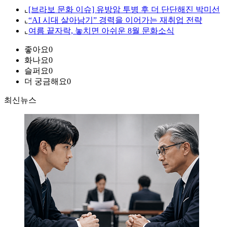
⌞
[브라보 문화 이슈] 유방암 투병 후 더 단단해진 박미선
⌞
“AI 시대 살아남기” 경력을 이어가는 재취업 전략
⌞
여름 끝자락, 놓치면 아쉬운 8월 문화소식
좋아요
0
화나요
0
슬퍼요
0
더 궁금해요
0
최신뉴스