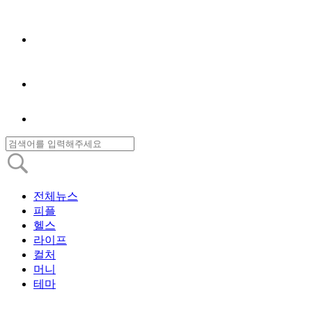
전체뉴스
피플
헬스
라이프
컬처
머니
테마