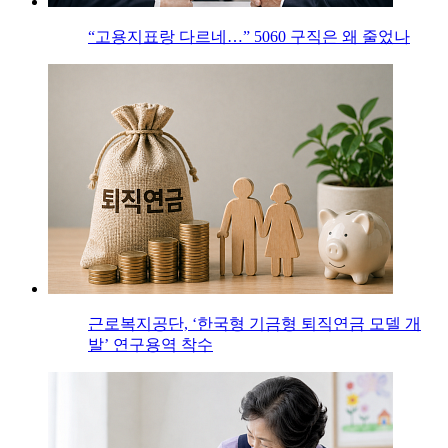
“고용지표랑 다르네…” 5060 구직은 왜 줄었나
근로복지공단, ‘한국형 기금형 퇴직연금 모델 개
발’ 연구용역 착수