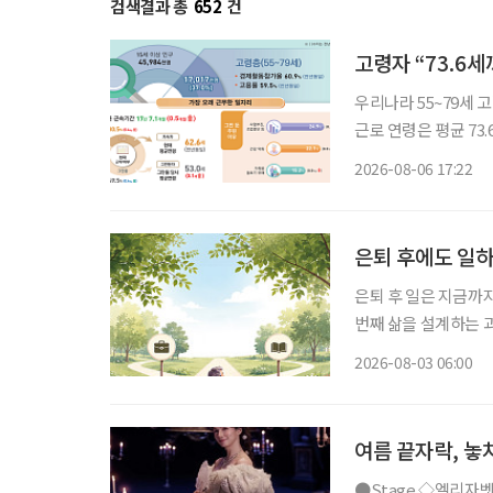
검색결과 총
652
건
고령자 “73.6
우리나라 55~79세 
근로 연령은 평균 73
53세였다. 주된 일
2026-08-06 17:22
은퇴 후에도 일하
은퇴 후 일은 지금까
번째 삶을 설계하는 과정이다. 은퇴를 앞뒀거나 회사를 나온 뒤 많
“이제 무슨 일을 해
2026-08-03 06:00
여전하다. 무엇보다 
여름 끝자락, 놓
●Stage ◇엘리자벳 일정 8월 16일 ~ 11월 15일 장소 블루스퀘어 우리은행홀 연출 로버트