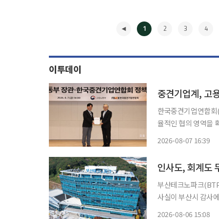
1
2
3
4
이투데이
중견기업계, 고용
한국중견기업연합회(중
율적인 협의 영역을 확대
련 회장은 이날 상장
2026-08-07 16:39
◀
부산테크노파크(BTP
사실이 부산시 감사에
재량으로 뒤집을 수 
2026-08-06 15:08