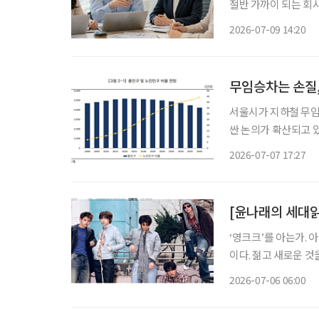
절반 가까이 되는 회
생산성이 떨어질까”라
2026-07-09 14:20
중요한 것은 ‘고령자가
무임승차는 손질,
서울시가 지하철 무임
싼 논의가 확산되고 
로 조정하기보다 제도별
2026-07-07 17:27
제·인문사회연구회(N
[윤나래의 세대읽기
‘영크크’를 아는가. 
이다. 젊고 새로운 
를 가르는 말로 퍼졌다
2026-07-06 06:00