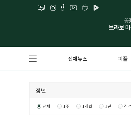
전체뉴스
피플
전체
1주
1개월
1년
직