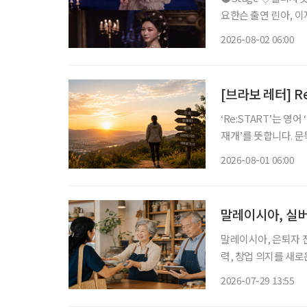
요한슨 출연 린아, 이지혜
리자벳’은 오스트리아
2026-08-02 06:00
를 향한 갈망, 초월적 존
[브라보 레터] Re
‘Re:START’는 영
재개’를 뜻합니다. 문
다. 보통 새해 계획은 1월에 많이 세우죠. 하지만 삶을 다시 정렬하기 좋은 시기가 언제일까 고
2026-08-01 06:00
민해보니, 한 해의 중
말레이시아, 실버
말레이시아, 은퇴자 전용 소액
력, 창업 의지를 새
오르고 있는 가운데 
2026-07-29 13:55
액금융 제도를 도입했