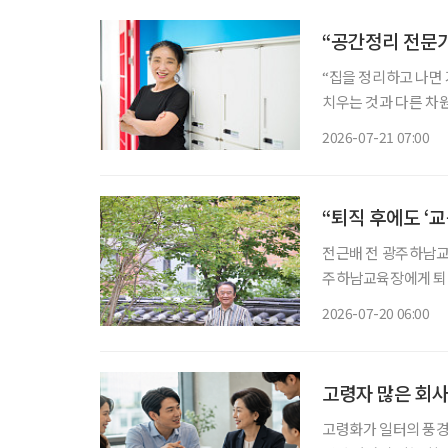
“공간정리 전문가
“집을 정리하고 나면
치우는 것과 다른 차원의 즐거움이었죠.” 서울시
프 공간정리 전문가’ 교육과
2026-07-21 07:00
한 정리·수납 서비스가
“퇴직 후에도 ‘
전근배 전 광주하남교육장 많은 사람이 퇴직을 인생의 쉼표라고 말한다. 하
주하남교육장에게 퇴직
히 학교폭력 예방 
2026-07-20 06:00
조직해 활동하고 있다
고령자 많은 회사
고령화가 일터의 풍경을