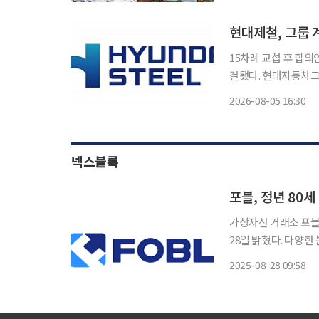
현대제철, 그룹 
15차례 교섭 후 합의안 통과 현대제철 노사의 올해 임금·단체협약(임단
결됐다. 현대자동차그룹 
르면 현대제철 노조는 
2026-08-05 16:30
명(56.6%)이 찬성
넥스블록
포블, 정년 80
가상자산 거래소 포블
28일 밝혔다. 다양한 분야에서 활약해 온 시니어 인재의 풍부한 경험과 직업윤리를 가상자산
산업에 접목해 신뢰도
2025-08-28 09:58
해 이들 인력을 조직