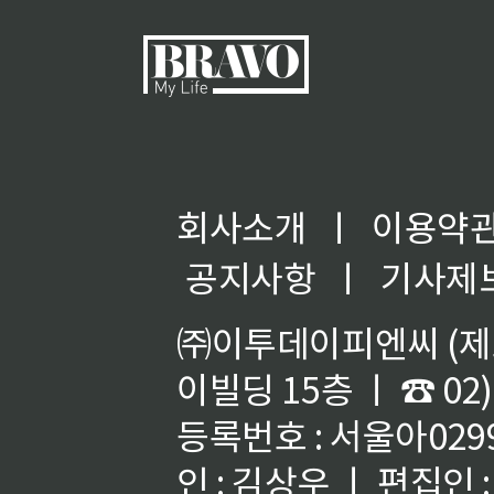
회사소개
ㅣ
이용약
공지사항
ㅣ
기사제
㈜이투데이피엔씨 (제호
이빌딩 15층 ㅣ ☎ 02)
등록번호 : 서울아02992
인 : 김상우 ㅣ 편집인