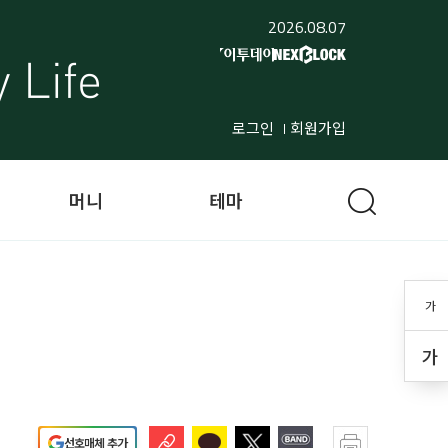
2026.08.07
로그인
회원가입
머니
테마
가
가
선호매체 추가