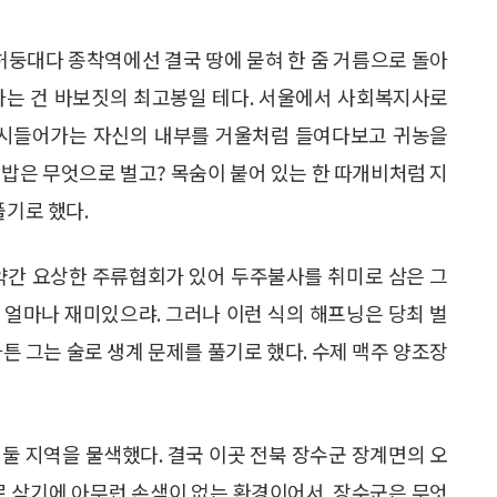
 허둥대다 종착역에선 결국 땅에 묻혀 한 줌 거름으로 돌아
하는 건 바보짓의 최고봉일 테다. 서울에서 사회복지사로
 젖어 시들어가는 자신의 내부를 거울처럼 들여다보고 귀농을
 밥은 무엇으로 벌고? 목숨이 붙어 있는 한 따개비처럼 지
풀기로 했다.
 약간 요상한 주류협회가 있어 두주불사를 취미로 삼은 그
 얼마나 재미있으랴. 그러나 이런 식의 해프닝은 당최 벌
튼 그는 술로 생계 문제를 풀기로 했다. 수제 맥주 양조장
둘 지역을 물색했다. 결국 이곳 전북 장수군 장계면의 오
로 삼기에 아무런 손색이 없는 환경이어서. 장수군은 무엇