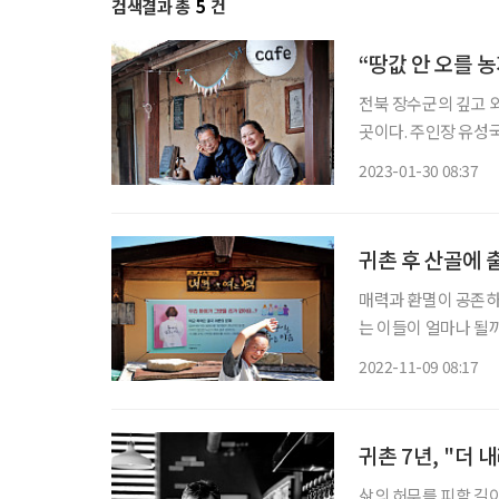
검색결과 총
5
건
“땅값 안 오를 
전북 장수군의 깊고 외
곳이다. 주인장 유성국
나이에 이 산골로 귀
2023-01-30 08:37
였다. 어쩌다 보니 지
귀촌 후 산골에 
매력과 환멸이 공존하
는 이들이 얼마나 될까
권에서 살며 경제활동을
2022-11-09 08:17
는 도시를 뜰 생각을 했
귀촌 7년, "더
삶의 허무를 피할 길이