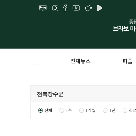
전체뉴스
피플
전체
1주
1개월
1년
직