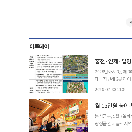
이투데이
홍천·인제·밀양에
2028년까지 3곳에
대…지난해 3곳 이어 대상지 전국 6곳 홍천·인제·
할 수 있는 체류시설
2026-07-30 11:39
정부가 체류시설과 텃밭·
올
월 15만원 농어
농식품부, 5월 7일까
랑상품권 지급…지역경제 선순환 유도 정부가 농
선정한다. 농어촌 소멸