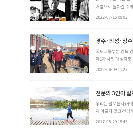
거름으로 돌아갈 수밖
테다. 서울에서 사회복
2022-07-15 09:02
자신의 내부를 거울처
경주·의성·장수에
국토교통부는 경북 경주
제1차 사업 대상지로 선
호가 생긴다. 고령자
2022-06-09 11:27
인이 입주할 수 있는 
전문의 3인이 말
우리는 불로불사(不老
지 아프지 않고 건강하
시대(長壽時代)’가 
2017-05-29 15:45
회적 요구를 반영하듯