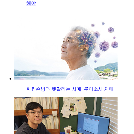
해야
파킨슨병과 헷갈리는 치매, 루이소체 치매