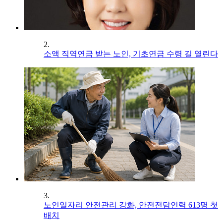
2.
소액 직역연금 받는 노인, 기초연금 수령 길 열린다
3.
노인일자리 안전관리 강화, 안전전담인력 613명 첫
배치