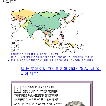
최신뉴스
韓·日 포함 아태 고소득 지역 기대수명 84.1세 ‘아
시아 최고’