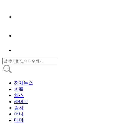
전체뉴스
피플
헬스
라이프
컬처
머니
테마