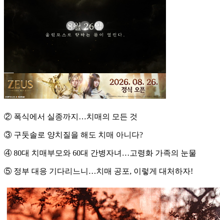
② 폭식에서 실종까지…치매의 모든 것
③ 구둣솔로 양치질을 해도 치매 아니다?
④ 80대 치매부모와 60대 간병자녀…고령화 가족의 눈물
⑤ 정부 대응 기다리느니…치매 공포, 이렇게 대처하자!