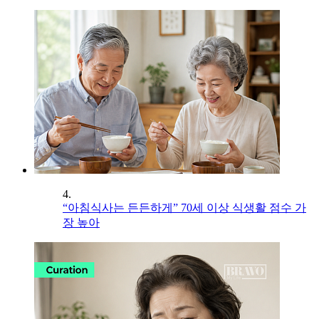
4.
“아침식사는 든든하게” 70세 이상 식생활 점수 가
장 높아