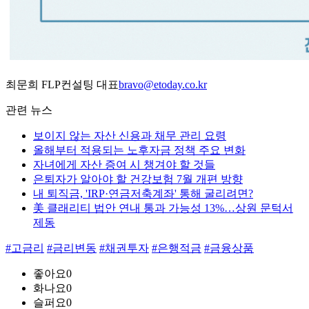
최문희 FLP컨설팅 대표
bravo@etoday.co.kr
관련 뉴스
보이지 않는 자산 신용과 채무 관리 요령
올해부터 적용되는 노후자금 정책 주요 변화
자녀에게 자산 증여 시 챙겨야 할 것들
은퇴자가 알아야 할 건강보험 7월 개편 방향
내 퇴직금, 'IRP·연금저축계좌' 통해 굴리려면?
美 클래리티 법안 연내 통과 가능성 13%…상원 문턱서
제동
#고금리
#금리변동
#채권투자
#은행적금
#금융상품
좋아요
0
화나요
0
슬퍼요
0