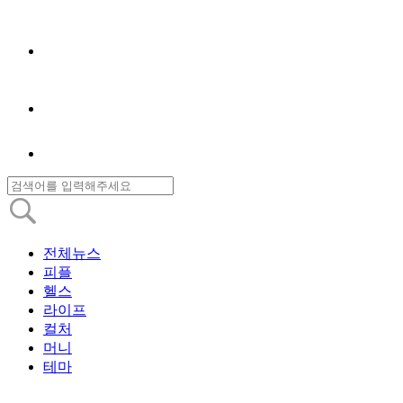
전체뉴스
피플
헬스
라이프
컬처
머니
테마