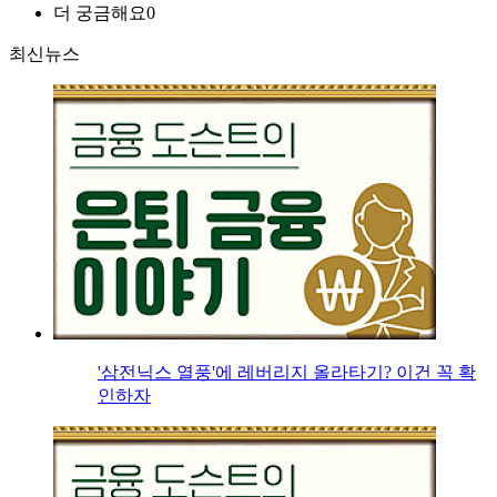
더 궁금해요
0
최신뉴스
'삼전닉스 열풍'에 레버리지 올라타기? 이건 꼭 확
인하자