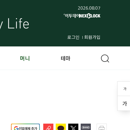
2026.08.07
로그인
회원가입
머니
테마
가
가
선호매체 추가