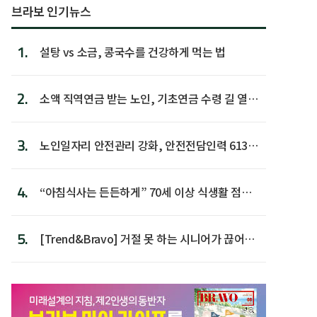
브라보 인기뉴스
1.
설탕 vs 소금, 콩국수를 건강하게 먹는 법
2.
소액 직역연금 받는 노인, 기초연금 수령 길 열린
다
3.
노인일자리 안전관리 강화, 안전전담인력 613명
첫 배치
4.
“아침식사는 든든하게” 70세 이상 식생활 점수
가장 높아
5.
[Trend&Bravo] 거절 못 하는 시니어가 끊어야
할 행동 5