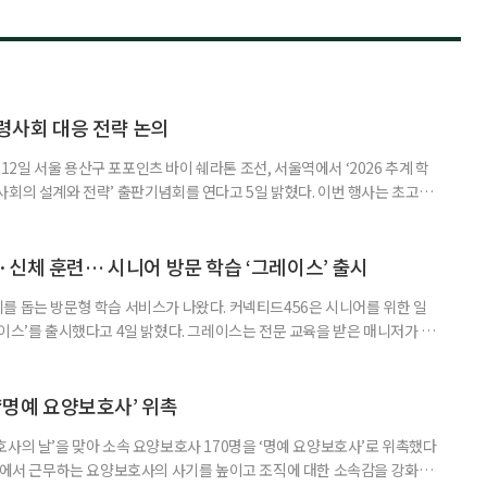
령사회 대응 전략 논의
일 서울 용산구 포포인츠 바이 쉐라톤 조선, 서울역에서 ‘2026 추계 학
사회의 설계와 전략’ 출판기념회를 연다고 5일 밝혔다. 이번 행사는 초고령
대응하기 위한 정책과 산업 전략을 논의하고, 학계와 산업계, 정책 현장의
 학술포럼에서는 김형수 호서대 교수가 ‘시니어비즈니스, 초고령사회를 설
이어 공동저자들이 돌봄과 금융, 헬스케어, 여가, 식품, 디지털 기술 등
신체 훈련… 시니어 방문 학습 ‘그레이스’ 출시
를 돕는 방문형 학습 서비스가 나왔다. 커넥티드456은 시니어를 위한 일
이스’를 출시했다고 4일 밝혔다. 그레이스는 전문 교육을 받은 매니저가 주
 훈련과 신체 활동을 진행하는 서비스다. 정기적인 대화와 정서적 교류를 통
약 복용 여부 등 일상생활 상태도 함께 살핀다. 인지 훈련에는 종이와 펜을
. 문제는 기억력과 주의집중력, 언어능력, 시공간 능력, 계산 능
 ‘명예 요양보호사’ 위촉
사의 날’을 맞아 소속 요양보호사 170명을 ‘명예 요양보호사’로 위촉했다
현장에서 근무하는 요양보호사의 사기를 높이고 조직에 대한 소속감을 강화하