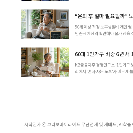
기 위해 매년 명예 요양보호사를 선
동안 돌본 사례 등을 기준으로 각 
점에서 선정된 요양보호사들에게 위
“은퇴 후 얼마 필요할까” 
지식
50세 이상 적정 노후생활비 개인 월
인연금 예상액 확인해야 물가 상승·
를 맞아 은퇴를 앞둔 중장년층의 가장
액을 노후자금으로 마련하는 것보다 
준비의 출발점이라는 조언이 나온다
60대 1인가구 비중 6년 새 
KB금융지주 경영연구소 ‘1인가구 보
회에서 ‘혼자 사는 노후’가 빠르게 늘
승하면서 고령층의 주거와 돌봄, 건강
KB금융지주 경영연구소가 최근 발표한
804만5000가구로 전체 가구의 36
저작권자 ⓒ 브라보마이라이프 무단전재 및 재배포, AI학습