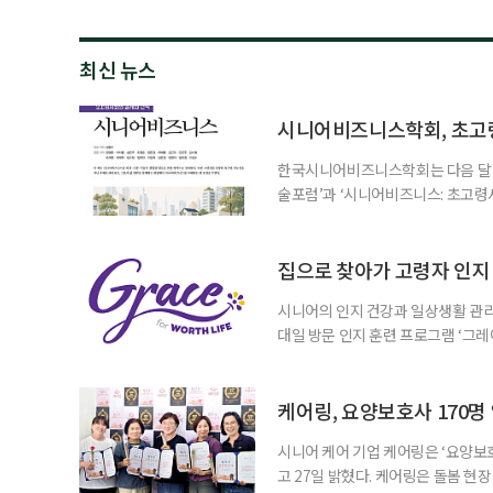
최신 뉴스
시니어비즈니스학회, 초고
한국시니어비즈니스학회는 다음 달 12
술포럼’과 ‘시니어비즈니스: 초고령
사회가 가져올 사회·경제적 변화에 
협력 기반을 넓히기 위해 마련됐다.
계하다’를 주제로 기조강연을 한다. 
집으로 찾아가 고령자 인지·
시니어의 인지 건강과 일상생활 관리
대일 방문 인지 훈련 프로그램 ‘그레
1~2회 이용자의 집을 방문해 인지
해 고령자의 외로움을 덜고, 식사와 
사용하는 자체 개발 워크북이 활용된다
케어링, 요양보호사 170명
시니어 케어 기업 케어링은 ‘요양보호
고 27일 밝혔다. 케어링은 돌봄 