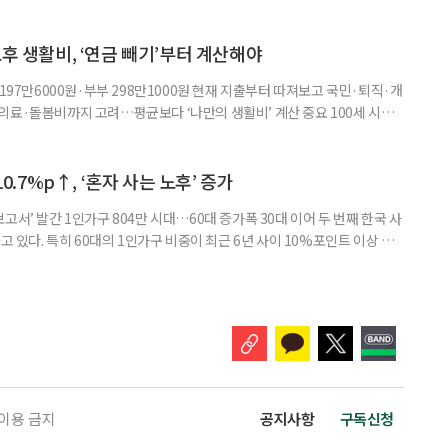
정하고 있다. 돌봄 난도가 높은 어르신을 담당하거나 한 명의 어르신을 오랫
지역본부장의 추천을 받아 선정한다. 올해는 광주와 부산을 비롯한 전국 직영
촉장과 감사 편지를 전달했다. 우수 요양보호사들이 현장에서 쌓은 돌봄
노후 생활비, ‘연금 빼기’부터 계산해야
 197만6000원·부부 298만1000원 현재 지출부터 따져보고 국민·퇴직·개
의료·돌봄비까지 고려…평균보다 ‘나만의 생활비’ 계산 중요 100세 시대
 큰 고민 중 하나는 ‘노후에 한 달에 얼마가 필요할까’다. 막연히 일정한 금
은퇴 후 필요한 생활비와 받을 수 있는 연금을 먼저 계산해 보는 것이 노후
. 조고은 하나금융연구소 하나더넥스트연구센터 수석연구원은 은퇴
10.7%p↑, ‘혼자 사는 노후’ 증가
고서’ 발간 1인가구 804만 시대…60대 증가폭 30대 이어 두 번째 한국 사
고 있다. 특히 60대의 1인가구 비중이 최근 6년 사이 10%포인트 이상 상
, 경제적 안정 등을 1인가구 관점에서 바라봐야 할 필요성이 커지고 있다.
 ‘2026 한국 1인가구 보고서’에 따르면 2024년 기준 한국 1인가구는
.1%를 차지했다. 1인가구 증가세는 특히 60
 이용 금지
공지사항
구독신청