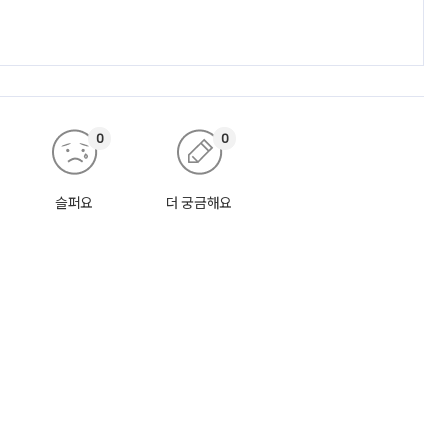
0
0
슬퍼요
더 궁금해요