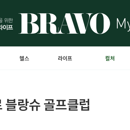
헬스
라이프
컬처
르 블랑슈 골프클럽