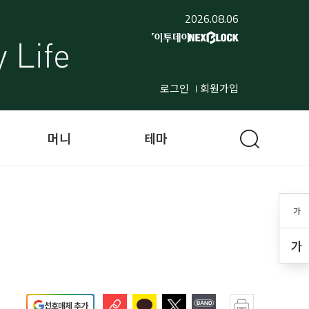
2026.08.06
로그인
회원가입
머니
테마
가
가
선호매체 추가