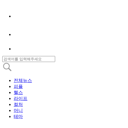
전체뉴스
피플
헬스
라이프
컬처
머니
테마