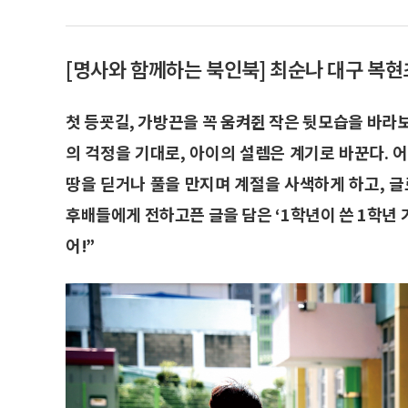
[명사와 함께하는 북인북] 최순나 대구 복
첫 등굣길, 가방끈을 꼭 움켜쥔 작은 뒷모습을 바라
의 걱정을 기대로, 아이의 설렘은 계기로 바꾼다. 
땅을 딛거나 풀을 만지며 계절을 사색하게 하고, 글
후배들에게 전하고픈 글을 담은 ‘1학년이 쓴 1학년 
어!”