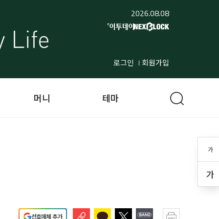
2026.08.08
로그인
회원가입
머니
테마
가
가
선호매체 추가