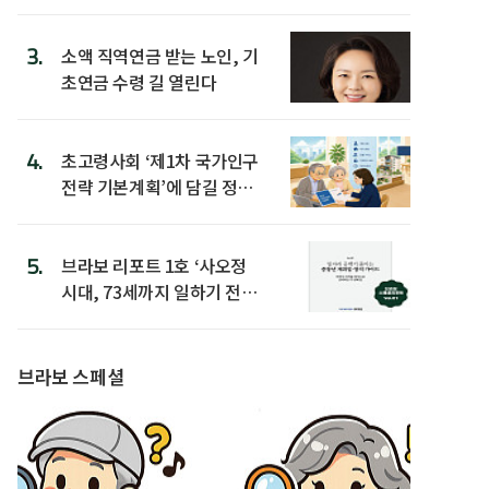
3.
소액 직역연금 받는 노인, 기
초연금 수령 길 열린다
4.
초고령사회 ‘제1차 국가인구
전략 기본계획’에 담길 정책
은
5.
브라보 리포트 1호 ‘사오정
시대, 73세까지 일하기 전략’
발간
브라보 스페셜