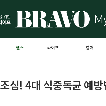
헬스
라이프
컬처
 조심! 4대 식중독균 예방