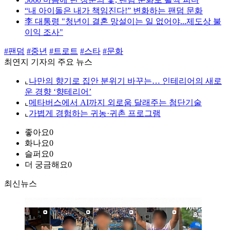
“내 아이돌은 내가 책임진다!” 변화하는 팬덤 문화
李 대통령 "청년이 결혼 망설이는 일 없어야...제도상 불
이익 조사"
#팬덤
#중년
#트로트
#스타
#문화
최연지 기자의 주요 뉴스
⌞
나만의 향기로 집안 분위기 바꾸는… 인테리어의 새로
운 경향 ‘향테리어’
⌞
메타버스에서 AI까지 외로움 달래주는 첨단기술
⌞
가볍게 경험하는 귀농·귀촌 프로그램
좋아요
0
화나요
0
슬퍼요
0
더 궁금해요
0
최신뉴스