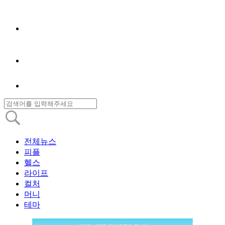
전체뉴스
피플
헬스
라이프
컬처
머니
테마