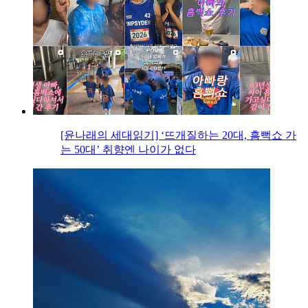
[윤나래의 세대읽기] ‘뜨개질하는 20대, 흠뻑쇼 가
는 50대’ 취향엔 나이가 없다