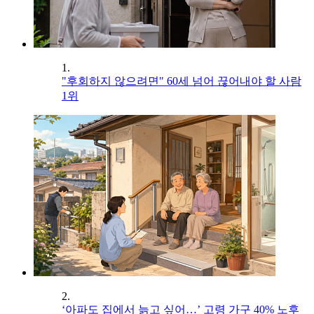
1.
"후회하지 않으려면" 60세 넘어 끊어내야 할 사람
1위
2.
‘아파도 집에서 늙고 싶어…’ 고령 가구 40% 노후