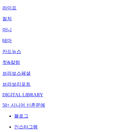
라이프
컬처
머니
테마
카드뉴스
컷&칼럼
브라보스페셜
브라보리포트
DIGITAL LIBRARY
50+ 시니어 신춘문예
블로그
인스타그램