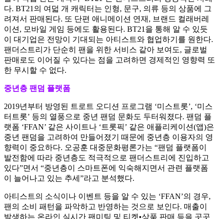
다. BT21의 여덟 개 캐릭터는 인형, 문구, 의류 등의 상품에 그
려져서 판매된다. 또 단편 애니메이션 연재, 브랜드 컬래버레
이션, 모바일 게임 등에도 활용된다. BT21을 통해 알 수 있듯
이 대기업은 전망이 기대되는 아티스트와 협업하기를 원한다.
팬더스트리가 단순히 팬을 위한 서비스 같아 보여도, 글로벌
판매로도 이어질 수 있다는 점을 고려하면 경제적인 영향력 또
한 무시할 수 없다.
중년층 팬덤 플랫폼
2019년부터 방영된 트로트 오디션 프로그램 ‘미스트롯’, ‘미스
터트롯’ 등의 열풍으로 중년 팬덤 문화도 두터워졌다. 팬덤 플
랫폼 ‘FFAN’ 같은 사이트나 ‘트롯픽’ 같은 애플리케이션(앱)은
중년 팬덤을 고려하여 만들어졌기 때문에 중년층 이용자의 영
향력이 중요하다. 오공훈 대중문화평론가는 “팬덤 플랫폼이
발전함에 따라 중년층도 적극적으로 팬더스트리에 진입하고
있다”면서 “중년층이 스마트폰에 익숙해지면서 관련 플랫폼
이 늘어나고 있는 추세”라고 분석했다.
아티스트의 소식이나 이벤트 등을 알 수 있는 ‘FFAN’의 경우,
팬의 소비 패턴을 파악하고 반영하는 것으로 보인다. 매출이
발생하는 온라인 실시간 팬미팅 및 티켓•상품 판매 등을 곳곳