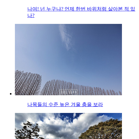
나여! 넌 누구냐? 언제 한번 바위처럼 살아본 적 있
나?
나목들의 수준 높은 겨울 춤을 보라