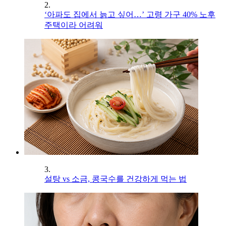
2.
‘아파도 집에서 늙고 싶어…’ 고령 가구 40% 노후
주택이라 어려워
3.
설탕 vs 소금, 콩국수를 건강하게 먹는 법