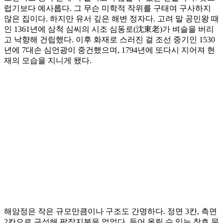
럽기보다 예사롭다. 그 무슨 미학적 작위를 구태여 구사하지
않은 집이다. 하지만 유서 깊은 해변 정자다. 고려 말 공민왕 때
인 1361년에 삼척 심씨의 시조 심동로(沈東老)가 벼슬을 버리
고 낙향해 건립했다. 이후 화재로 스러진 걸 조선 중기인 1530
년에 7대손 심언광이 중건했으며, 1794년에 또다시 지어져 현
재의 모습을 지니게 됐다.
해암정은 작은 규모만큼이나 구조도 간명하다. 정면 3칸, 측면
2칸으로 구성해 팔작지붕을 얹었다. 들어 올릴 수 있는 창호 문