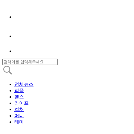
전체뉴스
피플
헬스
라이프
컬처
머니
테마