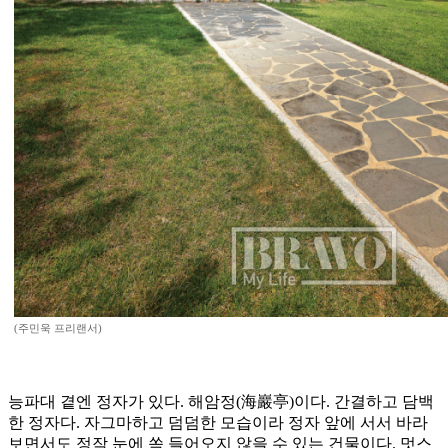
(주민욱 프리랜서)
능파대 곁엔 정자가 있다. 해암정(海巖亭)이다. 간결하고 담백
한 정자다. 자그마하고 덤덤한 모습이라 정자 앞에 서서 바라
보면서도 정작 눈에 쏙 들어오지 않을 수 있는 건물이다. 멋스