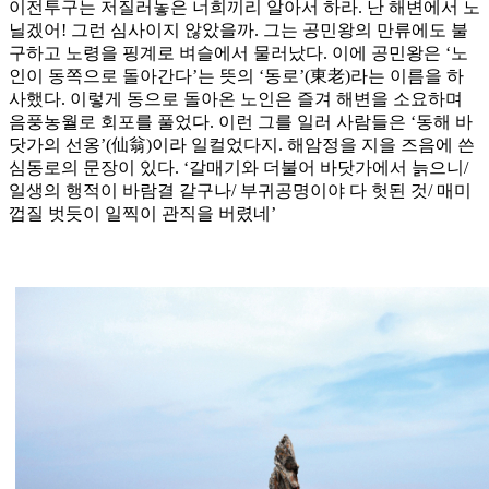
이전투구는 저질러놓은 너희끼리 알아서 하라. 난 해변에서 노
닐겠어! 그런 심사이지 않았을까. 그는 공민왕의 만류에도 불
구하고 노령을 핑계로 벼슬에서 물러났다. 이에 공민왕은 ‘노
인이 동쪽으로 돌아간다’는 뜻의 ‘동로’(東老)라는 이름을 하
사했다. 이렇게 동으로 돌아온 노인은 즐겨 해변을 소요하며
음풍농월로 회포를 풀었다. 이런 그를 일러 사람들은 ‘동해 바
닷가의 선옹’(仙翁)이라 일컬었다지. 해암정을 지을 즈음에 쓴
심동로의 문장이 있다. ‘갈매기와 더불어 바닷가에서 늙으니/
일생의 행적이 바람결 같구나/ 부귀공명이야 다 헛된 것/ 매미
껍질 벗듯이 일찍이 관직을 버렸네’