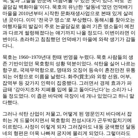
속, 빛과 그늘을 한눈에 더듬어볼 수 있는 곳이 있다. 바로 ‘논
골담길 벽화마을’이다. 묵호의 유난한 ‘달동네’였던 언덕배기
마을을 2010년부터 시작한 문화재생사업으로 본때 있게 살려
낸 곳이다. 이미 ‘전국구 명소’로 부상했다. 동해시를 찾아오는
여행자들의 발길이 주로 논골담길로 쏠려 기존 명소들이 예전
과 다르게 썰렁해졌다는 얘기까지 나올 정도다. 이변이라면 이
변이다. 초라하고 침침했던 언덕배기 마을에 와락 생기가 감돌
다니.
묵호는 1960~1970년대 한때 번영을 누렸다. 묵호 사람들의 생
존 기반이었던 묵호항의 성황 덕분이었다. 석탄을 실어 나르는
항구로, 국제무역항으로, 명태와 오징어 등속이 흔전만전 유통
되는 어항으로 이름을 날렸다. 화주(貨主)와 외항 선원, 어부,
잡역부 등 갖가지 인력이 집중됐다. 그러면서 경제 효과가 파
급돼 ‘강아지조차 지폐를 입에 물고 돌아다닌다’는 소리가 나
돌 정도였다. 이 좁은 바닥에 극장이 네 개나 있었다고 하니 말
다했다.
그러나 석탄 산업이 저물고, 어떻게 된 영문인지 바다에서 잡
히는 게 드물어지면서 묵호항의 전성시대가 곤두박질치기에
이르렀다. 사정이 이렇게 되자 그러잖아도 내동 궁색했던 달동
네의 형편은 더욱 나빠져 궁지에 몰리게 되었다. 그렇더라도