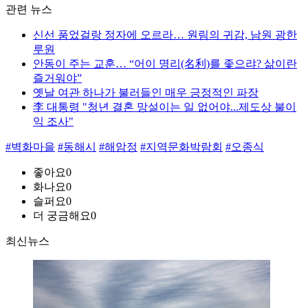
관련 뉴스
신선 품었걸랑 정자에 오르라… 원림의 귀감, 남원 광한
루원
안동이 주는 교훈… “어이 명리(名利)를 좇으랴? 삶이란
즐거워야”
옛날 여관 하나가 불러들인 매우 긍정적인 파장
李 대통령 "청년 결혼 망설이는 일 없어야...제도상 불이
익 조사"
#벽화마을
#동해시
#해암정
#지역문화박람회
#오종식
좋아요
0
화나요
0
슬퍼요
0
더 궁금해요
0
최신뉴스