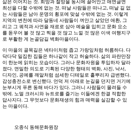
삶은 이어지는 것. 희망과 절망을 동시에 끌어안고 애면글면
최선을 다할 수밖에 없는 것. 떠날 사람들은 떠나고, 떠날 길 없
는 사람들은 남아 운명의 횡포에 맞설 수밖에 없는 것. 이렇게
지역의 변천에 따라 달동네 사람들이 껴안고 살았던 애환, 그
리고 그 궤적과 사연을 재료로 삼아 예술을 입히고 문화 요소
를 돋우어 볼 것 많고 찍을 것 많고 느낄 것 많은 이색 여행지구
로 부활한 게 논골담길 벽화마을이다.
이 마을의 골목길은 넥타이처럼 좁고 가랑잎처럼 허름하다. 다
닥다닥 밀집한 집들은 하나같이 작고 허술하다. 삶의 파란만장
이 한눈에 읽히는 모습이다. 그러나 문화자원을 투입하자 달라
졌다. 면밀한 의도로 기획된 다양한 형태의 벽화, 사진, 낙서,
디자인, 공예를 깨알처럼 섬세한 디테일로 흩뿌리자 급변했다.
감성충전소로 변신했다. 언덕 저 아래로 눈길을 던지면 거기에
눈부시게 푸른 동해 바다가 있다. 그러니 사람들이 몰려들 수
밖에. 노멀 크러시와 뉴트로를 즐기는 이들에겐 한결 적합한
답사지다. 그 무엇보다 문화재생의 힘과 매력을 실감할 수 있
는 마을이다.
오종식 동해문화원장