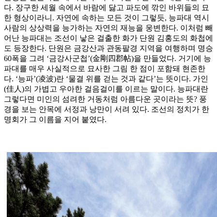
다. 장구한 세월 속에서 바람에 닳고 파도에 깎인 바위들의 묘
한 형상이라니. 자연에 속하는 모든 것이 그렇듯, 능파대 역시
사람의 상상력을 능가하는 자연의 재능을 웅변한다. 이처럼 빼
어난 능파대는 조선이 낳은 걸출한 화가 단원 김홍도의 화첩에
도 등장한다. 단원은 금강산과 관동팔경 지역을 여행하며 명승
60폭을 그려 ‘금강사군첩’(金剛四郡帖)을 만들었다. 거기에 능
파대를 매우 사실적으로 묘사한 그림 한 점이 포함돼 현존한
다. ‘능파’(凌波)란 ‘물결 위를 걷는 것과 같다’는 뜻이다. 가인
(佳人)의 가볍고 우아한 걸음걸이를 이르는 말이다. 능파대란
그렇다면 미인의 섬려한 거동처럼 아름다운 곳이라는 뜻? 풍
경을 보는 안목에 서정과 낭만이 서려 있다. 조선의 정치가 한
명회가 그 이름을 지어 붙였다.