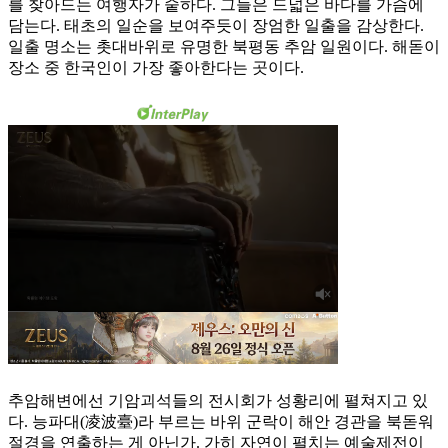
를 찾아드는 여행자가 숱하다. 그들은 드넓은 바다를 가슴에
담는다. 태초의 일순을 보여주듯이 장엄한 일출을 감상한다.
일출 명소는 촛대바위로 유명한 북평동 추암 일원이다. 해돋이
장소 중 한국인이 가장 좋아한다는 곳이다.
추암해변에선 기암괴석들의 전시회가 성황리에 펼쳐지고 있
다. 능파대(凌波臺)라 부르는 바위 군락이 해안 경관을 북돋워
절경을 연출하는 게 아닌가. 가히 자연이 펼치는 예술제전이