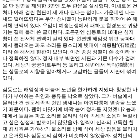
을 단 정면을 제외한 3면엔 모두 판문을 설치했다. 이채로운 건
처마 아래 걸린 현판이 세 개나 된다는 점이다. 가운데엔 나는
새도 떨어뜨렸다는 우암 송시열이 능란하게 붓을 휘저어 쓴 해
서체 편액이 있다. 우암이 예송논쟁에서 패하고 함경도로 귀양
가는 길에 들러 쓴 글이란다. 오른편엔 심동로의 18대손 심지
황이 쓴 전서체 편액이 걸려 있다. 왼편엔 해암정 뒤편 능파대
에서 들려오는 파도 소리를 종소리에 빗대어 ‘석종람’(石鍾襤)
이라 쓴 해서체 현판이 보인다. 이건 송강 정철이 쓴 것이라 하
나 정확하진 않다. 정자 내부 벽면엔 시판과 기문 다수가 걸려
있다. 세상의 꿍꿍이로부터 등 돌리고 해변에서 독락(獨樂)하
는 심동로의 지향을 알아채거나 교감하는 글들이 시판에 섞여
있다.
심동로는 해암정과 더불어 노년을 한가하게 지냈다. 창망한 바
다가 부여하는 위안과 풍류를 낙으로 삼았다. 그가 벼슬에서
물러난 건 권문세족의 쉰밥 냄새나는 아귀다툼에 염증을 느꼈
기 때문이다. 괜히 바닷가에 바짝 붙여 정자를 지었겠나? 능파
대에서 들끓는 파도 소리를 울타리 삼아 속세의 소음과 두절하
고 싶은 심정의 발로이지 않았을까. 일찍이 신라의 고독한 천
재 최치원은 가야산의 물소리를 방패 삼아 세상 잡음을 물리치
고 은거했다. 심동로의 심회가 비슷하지 않았을까. 정치판의