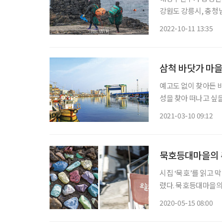
강원도 강릉시, 충청남
하는 50세 이상 70
2022-10-11 13:35
후 지역별 특화 건강
삼척 바닷가 마
예고도 없이 찾아든 
성을 찾아 떠나고 싶을
자신을 가끔씩 끄집어내 주어야 하지 않을까
2021-03-10 09:12
항구 정라진(汀羅津)은
묵호등대마을의 추
시집 ‘묵호’를 읽고 
렸다. 묵호등대마을의
에 그려진 소박한 벽
2020-05-15 08:00
난히 묵호에 끌리는 건