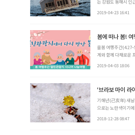
는 강원도 동해시 인근
지진을 체감했다는 소
2019-04-23 16:41
어날지 모르는 지진, 
봄에 떠나 봄! 
올봄 여행주간(4.27
계와 함께 다채로운 
요를 다른 계절로 분
2019-04-03 18:06
간 누리집(travelwee
‘브라보 마이 라
기해년(己亥年) 새날이
으로는 노란색이기에, 
명 나는 일만 벌어질
2018-12-28 08:47
원숙미(圓熟美)를 더