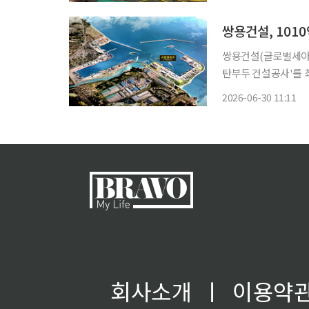
“구호동 세진산업(구호
쌍용건설, 101
쌍용건설(글로벌세아그
탄부두 건설공사'를 최종 수주했다고 3
동 동해지구 전면 해
2026-06-30 11:11
회사소개
ㅣ
이용약