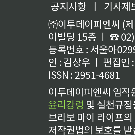
공지사항
ㅣ
기사제
㈜이투데이피엔씨 (제호
이빌딩 15층 ㅣ ☎ 02)
등록번호 : 서울아02992
인 : 김상우 ㅣ 편집인
ISSN : 2951-4681
이투데이피엔씨 임직원
윤리강령
및 실천규정을
브라보 마이 라이프의
저작권법의 보호를 받