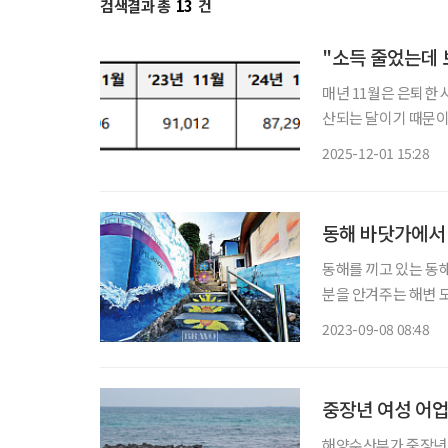
검색결과 총
13
건
"소득 줄었는데 
매년 11월은 은퇴한 
산되는 달이기 때문이
건강보험료가 다시 산
2025-12-01 15:28
동해 바닷가에서 
동해를 끼고 있는 동
분을 안겨주는 해변 
린 수산물로 생존을 이
2023-09-08 08:48
웅장한 만경창파를 보
중장년 여성 어업
해양수산부가 중장년 여