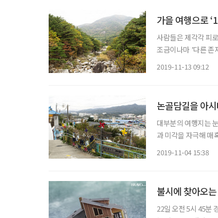
가을 여행으로 ‘
사람들은 제각각 피로
조금이나마 ’다른 존재
가을에도 그런 이유로
2019-11-13 09:12
논골담길을 아시
대부분의 여행지는 눈
과 미각을 자극해 매
여행자를 행복하게 해주
2019-11-04 15:38
기쁘게 
불시에 찾아오는 
22일 오전 5시 45분