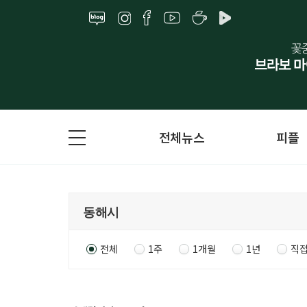
전체뉴스
피플
전체
1주
1개월
1년
직