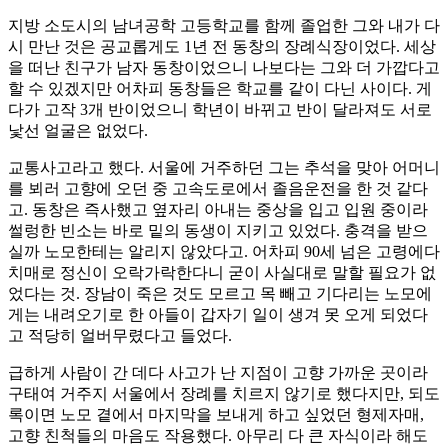
지방 소도시의 남녀공학 고등학교를 함께 졸업한 그와 내가 다
시 만난 것은 공교롭게도 1년 전 동창의 장례식장이었다. 세상
을 떠난 친구가 남자 동창이었으니 나보다는 그와 더 가깝다고
할 수 있겠지만 어차피 동창들은 학교를 같이 다닌 사이다. 게
다가 고작 3개 반이었으니 학년이 바뀌고 반이 달라져도 서로
낯선 얼굴은 없었다.
교통사고라고 했다. 서울에 거주하던 그는 추석을 맞아 어머니
를 뵈러 고향에 오던 중 고속도로에서 졸음운전을 한 것 같다
고. 동창은 즉사했고 옆자리 아내는 중상을 입고 입원 중이라
썰렁한 빈소는 바로 밑의 동생이 지키고 있었다. 충격을 받으
실까 노모한테는 알리지 않았다고. 어차피 90세 넘은 고령에다
치매로 정신이 오락가락한다니 굳이 사실대로 말할 필요가 없
었다는 것. 장남이 죽은 것도 모르고 목 빼고 기다리는 노모에
게는 내려오기로 한 아들이 갑자기 일이 생겨 못 오게 되었다
고 적당히 얼버무렸다고 들었다.
급하게 사람이 간 데다 사고가 난 지점이 고향 가까운 곳이라
구태여 거주지 서울에서 장례를 치르지 않기로 했다지만, 되도
록이면 노모 곁에서 마지막을 보내게 하고 싶었던 형제자매,
고향 친척들의 마음도 작용했다. 아무리 다 큰 자식이라 해도