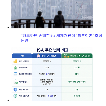
“해로하면 손해?” 8·3 세제개편에 ‘황혼이혼’ 조장
논란