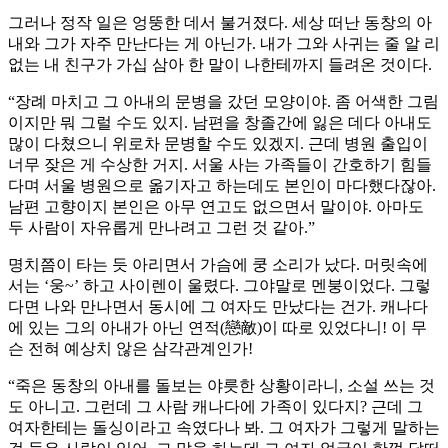
그러나 정작 일은 엉뚱한 데서 불거졌다. 세상 떠난 동창의 아
내와 그가 자주 만난다는 게 아닌가. 내가 그와 사귀는 줄 알 리
없는 내 친구가 가십 삼아 한 말이 나한테까지 들려온 것이다.
“장례 마치고 그 아내의 문병을 갔던 모양이야. 좀 어색한 그림
이지만 뭐 그럴 수도 있지. 남편을 창졸간에 잃은 데다 아내도
많이 다쳤으니 위로차 문병할 수도 있겠지. 근데 병원 출입이
너무 잦은 게 수상한 거지. 서울 사는 가족들이 간호하기 힘들
다며 서울 병원으로 옮기자고 하는데도 본인이 마다했다잖아.
남편 고향이지 본인은 아무 연고도 없으면서 말이야. 아마도
두 사람이 자유롭게 만나려고 그런 것 같아.”
명치쯤이 타는 듯 아리면서 가슴에 쿵 소리가 났다. 머릿속에
서는 ‘웅~’ 하고 사이렌이 울렸다. 그야말로 멘붕이었다. 그렇
다면 나와 만나면서 동시에 그 여자도 만났다는 건가. 캐나다
에 있는 그의 아내가 아닌 연적(戀敵)이 따로 있었다니! 이 무
슨 전혀 예상치 않은 삼각관계인가!
“죽은 동창의 아내를 돌보는 야릇한 상황이라니, 소설 쓰는 것
도 아니고. 그런데 그 사람 캐나다에 가족이 있다지? 근데 그
여자한테는 돌싱이라고 속였다나 봐. 그 여자가 그렇게 말하는