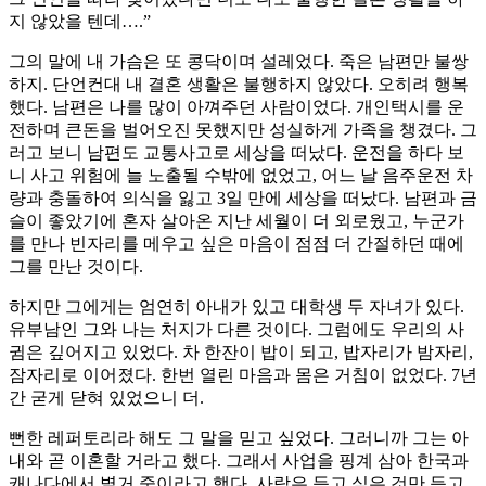
지 않았을 텐데….”
그의 말에 내 가슴은 또 콩닥이며 설레었다. 죽은 남편만 불쌍
하지. 단언컨대 내 결혼 생활은 불행하지 않았다. 오히려 행복
했다. 남편은 나를 많이 아껴주던 사람이었다. 개인택시를 운
전하며 큰돈을 벌어오진 못했지만 성실하게 가족을 챙겼다. 그
러고 보니 남편도 교통사고로 세상을 떠났다. 운전을 하다 보
니 사고 위험에 늘 노출될 수밖에 없었고, 어느 날 음주운전 차
량과 충돌하여 의식을 잃고 3일 만에 세상을 떠났다. 남편과 금
슬이 좋았기에 혼자 살아온 지난 세월이 더 외로웠고, 누군가
를 만나 빈자리를 메우고 싶은 마음이 점점 더 간절하던 때에
그를 만난 것이다.
하지만 그에게는 엄연히 아내가 있고 대학생 두 자녀가 있다.
유부남인 그와 나는 처지가 다른 것이다. 그럼에도 우리의 사
귐은 깊어지고 있었다. 차 한잔이 밥이 되고, 밥자리가 밤자리,
잠자리로 이어졌다. 한번 열린 마음과 몸은 거침이 없었다. 7년
간 굳게 닫혀 있었으니 더.
뻔한 레퍼토리라 해도 그 말을 믿고 싶었다. 그러니까 그는 아
내와 곧 이혼할 거라고 했다. 그래서 사업을 핑계 삼아 한국과
캐나다에서 별거 중이라고 했다. 사람은 듣고 싶은 것만 듣고