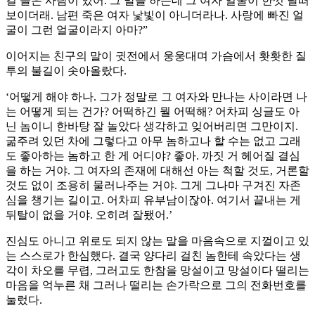
걸 들은 사람이 있어. 그 말을 하는데 그 여자 얼굴이 한껏 달떠
보이더래. 남편 죽은 여자 낯빛이 아니더라나. 사랑에 빠진 얼
굴이 그런 얼굴이라지 아마?”
이어지는 친구의 말이 귓전에서 웅웅대며 가슴에서 홧홧한 질
투의 불길이 솟아올랐다.
‘어떻게 해야 하나. 그가 정말로 그 여자와 만나는 사이라면 나
는 어떻게 되는 건가? 어떡하긴 뭘 어떡해? 어차피 싱글도 아
닌 놈이니 한바탕 잘 놀았다 생각하고 잊어버리면 그만이지.
굶주려 있던 차에 그렇다고 아무 놈하고나 할 수는 없고 그래
도 좋아하는 놈하고 한 게 어디야? 좋아. 까짓 거 헤어질 결심
을 하는 거야. 그 여자의 존재에 대해선 아는 척할 것도, 거론할
것도 없이 조용히 물러나주는 거야. 그게 그나마 구겨진 자존
심을 챙기는 길이고. 어차피 유부남이잖아. 여기서 끝내는 게
뒤탈이 없을 거야. 오히려 잘됐어.’
진심도 아니고 위로도 되지 않는 말을 마음속으로 지껄이고 있
는 스스로가 한심했다. 결국 양다리 걸친 놈한테 속았다는 생
각이 차오를 무렵, 그러고도 한참을 망설이고 망설이다 떨리는
마음을 억누른 채 그러나 떨리는 손가락으로 그의 전화번호를
눌렀다.