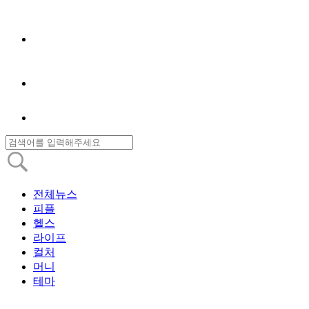
전체뉴스
피플
헬스
라이프
컬처
머니
테마