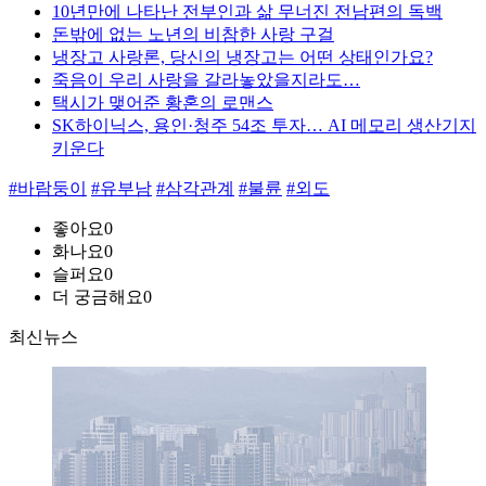
10년만에 나타난 전부인과 삶 무너진 전남편의 독백
돈밖에 없는 노년의 비참한 사랑 구걸
냉장고 사랑론, 당신의 냉장고는 어떤 상태인가요?
죽음이 우리 사랑을 갈라놓았을지라도…
택시가 맺어준 황혼의 로맨스
SK하이닉스, 용인·청주 54조 투자… AI 메모리 생산기지
키운다
#바람둥이
#유부남
#삼각관계
#불륜
#외도
좋아요
0
화나요
0
슬퍼요
0
더 궁금해요
0
최신뉴스