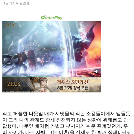
(일러스트 윤민철)
작고 허술한 나뭇잎 배가 시냇물의 작은 소용돌이에서 맴돌듯
이 그와 나의 관계도 좀체 진전되지 않는 상황이 위태롭고 답
답했다. 나뭇잎 배처럼 가볍고 부서지기 쉬운 관계였던가, 우
리 사이가. 나는 사별, 그는 이혼(을 전제로 한 별거 상태), 서로