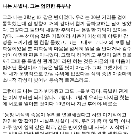
나는 사별녀, 그는 엄연한 유부남
그와 나는 2학년 때 같은 반이었다. 우리는 30분 거리를 걸어
통학했는데 집 방향이 거의 같아서 함께 등하교하는 날이 많았
다. 그렇다고 둘만의 내밀한 추억이나 은밀한 기억이 있지는
않다. 나는 선머슴 같은 기질이라 사춘기 이성에게 야릇한 감
정을 느끼기엔 뭘 한참 몰랐고, 그는 그대로 그 나이의 보통 남
학생이었을 뿐 여학생의 마음을 섬세히 읽을 줄 안다거나 감수
성이 예민한 편은 아니었다. 그랬다 하더라도 무엇이 달라졌을
까? 그때 좀 특별한 관계였더라면 하는 것은 지금의 내 마음이
빚어낸 환상이자 뒤늦은 달뜸 탓이 아닌가. 그때 그랬기에 그
와 내가 운명적으로 만날 수밖에 없었다는 식의 중년 아줌마의
소녀적 감성이 빚어낸 통속적 로맨스라도.
그럼에도 나는 그가 반가웠고 그도 나를 반겼다. 특별한 관계
는 이제부터면 되지 않나. 그렇다. 그렇게 우리는 다시금 첫눈
에 서로를 알아본 것이다. 20년이나 지난 후에야 비로소.
“동창 녀석의 죽음이 우리를 연결해줬다고 하면 이기적이고
잔인한 말 같지만 사실은 사실이니까. 우리가 좀 더 일찍, 아니
아주 많이 일찍 같은 학교, 같은 반이었을 때 사귀기 시작하고
그 인연을 따라 맺어졌다면 너도 나도 불행한 결혼 생활을 하