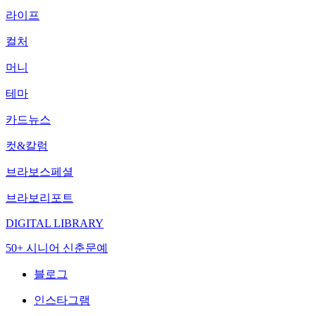
라이프
컬처
머니
테마
카드뉴스
컷&칼럼
브라보스페셜
브라보리포트
DIGITAL LIBRARY
50+ 시니어 신춘문예
블로그
인스타그램