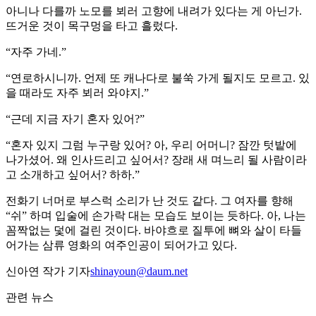
아니나 다를까 노모를 뵈러 고향에 내려가 있다는 게 아닌가.
뜨거운 것이 목구멍을 타고 흘렀다.
“자주 가네.”
“연로하시니까. 언제 또 캐나다로 불쑥 가게 될지도 모르고. 있
을 때라도 자주 뵈러 와야지.”
“근데 지금 자기 혼자 있어?”
“혼자 있지 그럼 누구랑 있어? 아, 우리 어머니? 잠깐 텃밭에
나가셨어. 왜 인사드리고 싶어서? 장래 새 며느리 될 사람이라
고 소개하고 싶어서? 하하.”
전화기 너머로 부스럭 소리가 난 것도 같다. 그 여자를 향해
“쉬” 하며 입술에 손가락 대는 모습도 보이는 듯하다. 아, 나는
꼼짝없는 덫에 걸린 것이다. 바야흐로 질투에 뼈와 살이 타들
어가는 삼류 영화의 여주인공이 되어가고 있다.
신아연 작가 기자
shinayoun@daum.net
관련 뉴스