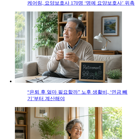
케어링, 요양보호사 170명 ‘명예 요양보호사’ 위촉
“은퇴 후 얼마 필요할까” 노후 생활비, ‘연금 빼
기’부터 계산해야