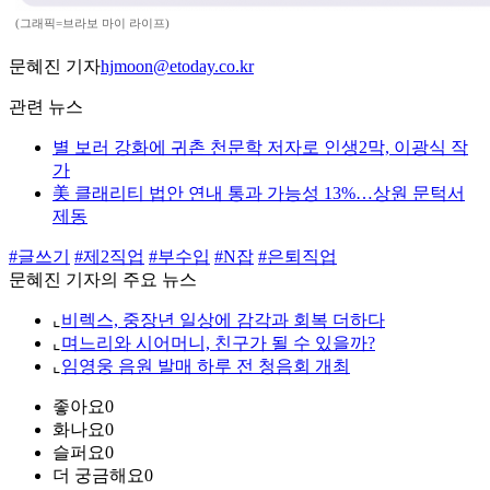
(그래픽=브라보 마이 라이프)
문혜진 기자
hjmoon@etoday.co.kr
관련 뉴스
별 보러 강화에 귀촌 천문학 저자로 인생2막, 이광식 작
가
美 클래리티 법안 연내 통과 가능성 13%…상원 문턱서
제동
#글쓰기
#제2직업
#부수입
#N잡
#은퇴직업
문혜진 기자의 주요 뉴스
⌞
비렉스, 중장년 일상에 감각과 회복 더하다
⌞
며느리와 시어머니, 친구가 될 수 있을까?
⌞
임영웅 음원 발매 하루 전 청음회 개최
좋아요
0
화나요
0
슬퍼요
0
더 궁금해요
0