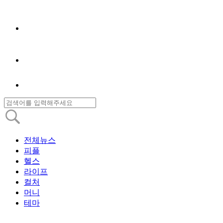
전체뉴스
피플
헬스
라이프
컬처
머니
테마