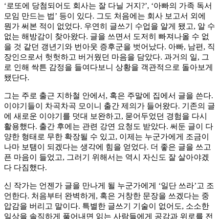
‘로또에 당첨되어도 회사는 잘 다닐 거지?’, ‘아빠의 가족 독서
모임 만드는 법’ 등이 있다. 그도 처음에는 회사 보고서 외에
뭔가 써본 적이 없었다. 우연히 글쓰기 수업을 알게 됐고, 알 수
없는 해방감이 찾아왔다. 글을 쓰면서 도저히 빠져나올 수 없
을 것 같던 갱년기와 번아웃 증후군을 벗어났다. 아빠, 남편, 직
장인으로서 헛헛하고 버거웠던 마음을 담았다. 과거의 일, 그
로 인해 싹튼 감정을 들여다보니 상황을 객관적으로 돌아보게
됐단다.
그는 주로 출근 지하철 안에서, 혹은 주말에 집에서 글을 쓴다.
이야기들이 차곡차곡 모이니 출간 제의가 들어왔다. 기존의 글
에 새로운 이야기를 덧대 보완하고, 묻어두었던 경험을 다시
활용했다. 출간 후에는 관련 강연 요청도 받았다. 써둔 글이 다
양한 형태로 무한 확장될 수 있고, 이제는 누군가에게 조금이
나마 보탬이 되겠다는 생각에 힘을 얻었다. 더 좋은 글을 쓰고
픈 마음이 들었고, 그러기 위해서는 역시 자신도 잘 살아야겠
다 다짐했다.
신 작가는 언젠가 글을 만나게 될 누군가에게 ‘일단 쓰라’고 조
언한다. 처음부터 완벽하게, 혹은 거창한 문장을 쓰겠다는 중
압감을 버리고 말이다. 특별한 글쓰기 기술이 없어도, 소소한
일상을 솔직하게 풀어내면 읽는 사람들에게 공감과 위로를 전