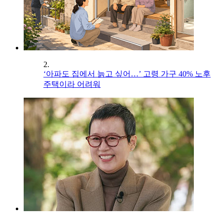
2.
‘아파도 집에서 늙고 싶어…’ 고령 가구 40% 노후
주택이라 어려워