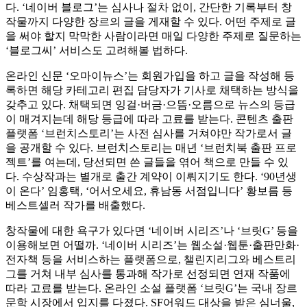
다. ‘네이버 블로그’는 심사나 절차 없이, 간단한 기록부터 창
작물까지 다양한 장르의 글을 게재할 수 있다. 어떤 주제로 글
을 써야 할지 막막한 사람이라면 매일 다양한 주제로 질문하는
‘블로그씨’ 서비스도 고려해볼 법하다.
온라인 신문 ‘오마이뉴스’는 회원가입을 하고 글을 작성해 등
록하면 해당 카테고리 편집 담당자가 기사로 채택하는 방식을
갖추고 있다. 채택되면 잉걸·버금·으뜸·오름으로 뉴스의 등급
이 매겨지는데 해당 등급에 따라 고료를 받는다. 콘텐츠 출판
플랫폼 ‘브런치스토리’는 사전 심사를 거쳐야만 작가로서 글
을 공개할 수 있다. 브런치스토리는 매년 ‘브런치북 출판 프로
젝트’를 여는데, 당선되면 쓴 글들을 엮어 책으로 만들 수 있
다. 수상작과는 별개로 출간 계약이 이뤄지기도 한다. ‘90년생
이 온다’ 임홍택, ‘어서오세요, 휴남동 서점입니다’ 황보름 등
베스트셀러 작가를 배출했다.
창작물에 대한 욕구가 있다면 ‘네이버 시리즈’나 ‘브릿G’ 등을
이용해보면 어떨까. ‘네이버 시리즈’는 웹소설·웹툰·출판만화·
전자책 등을 서비스하는 플랫폼으로, 챌린지리그와 베스트리
그를 거쳐 내부 심사를 통과해 작가로 선정되면 연재 작품에
따라 고료를 받는다. 온라인 소설 플랫폼 ‘브릿G’는 국내 장르
문학 시장에서 입지를 다졌다. SF어워드 대상을 받은 심너울,