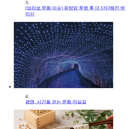
3.
[브라보 문화 이슈] 유방암 투병 후 더 단단해진 박
미선
4.
광명, 시간을 걷는 문화 마실길