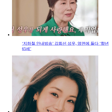
‘지하철 안내방송’ 강희선 성우, 영면에 들다 ‘향년
65세’