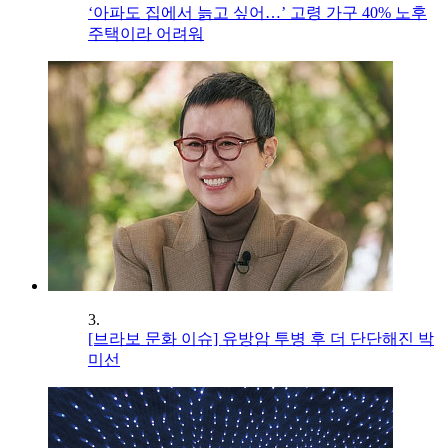
‘아파도 집에서 늙고 싶어…’ 고령 가구 40% 노후
주택이라 어려워
3.
[브라보 문화 이슈] 유방암 투병 후 더 단단해진 박
미선