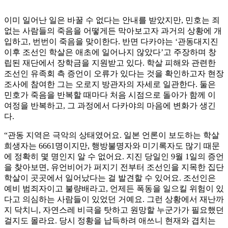
이미 일어난 일은 바꿀 수 없다는 안내를 받았지만, 민호는 죄
없는 사람들의 죽음을 어떻게든 막아보고자 과거의 상황에 개
입하고, 번번이 죽음을 맞이한다. 반면 다카야는 ‘관동대지진
이후 조선인 학살은 애초에 일어나지 않았다’고 주장하며 창
립된 재단에서 장학금을 지원받고 있다. 학살 피해와 관련한
조선인 유족회 측 증언이 오류가 있다는 것을 확인하고자 현장
조사에 참여한 그는 오로지 방관자의 자세로 일관한다. 둘은
민호가 죽음을 반복할 때마다 처음 시점으로 돌아가 함께 이
여정을 반복하고, 그 과정에서 다카야의 마음에 변화가 생긴
다.
“관동 지역은 극악의 상태였어요. 일본 언론이 보도하는 학살
희생자는 6661명이지만, 행방불명자와 미기록자도 많기 때문
에 정확히 몇 명인지 알 수 없어요. 지진 당일인 9월 1일의 증언
을 찾아보면, 유언비어가 퍼지기 전부터 조선인을 지목한 집단
학살이 곳곳에서 일어났다는 걸 발견할 수 있어요. 조선인은
예비 범죄자이고 불량배라고, 언제든 폭동을 일으킬 위험이 있
다고 의심하는 사람들이 있었던 거예요. 그런 상황에서 재난까
지 닥치니, 자연스레 비극을 탓하고 원망할 누군가가 필요했던
걸지도 몰라요. 당시 정황을 납득하려 애쓰니 현재와 겹치는