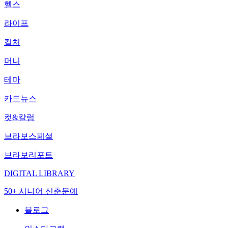
헬스
라이프
컬처
머니
테마
카드뉴스
컷&칼럼
브라보스페셜
브라보리포트
DIGITAL LIBRARY
50+ 시니어 신춘문예
블로그