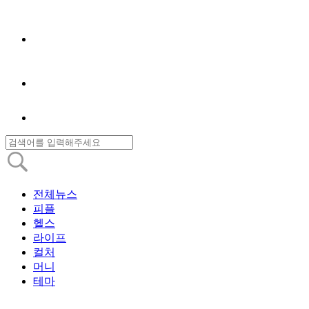
전체뉴스
피플
헬스
라이프
컬처
머니
테마