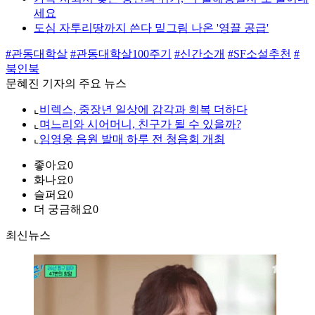
세요
도심 자투리땅까지 쓴다 밑그림 나온 '영끌 공급'
#관동대학살
#관동대학살100주기
#신간소개
#SF소설추천
#
북인북
문혜진 기자의 주요 뉴스
⌞
비렉스, 중장년 일상에 감각과 회복 더하다
⌞
며느리와 시어머니, 친구가 될 수 있을까?
⌞
임영웅 음원 발매 하루 전 청음회 개최
좋아요
0
화나요
0
슬퍼요
0
더 궁금해요
0
최신뉴스