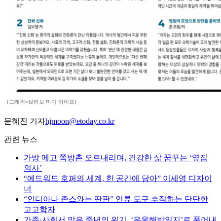
(그래픽=브라보 마이 라이프)
문혜진 기자
hjmoon@etoday.co.kr
관련 뉴스
가방 메고 쪽방촌 오르내리며, 건강한 삶 꿈꾸는 ‘옆집
의사’
“에드워드 호퍼의 세계, 한 공간에 담아” 이세영 디자이
너
“인디아나 존스와는 딴판” 인류 도구 추적하는 단단한
고고학자
가족·사회서 맞은 중년의 위기, ‘우울해방일지’로 풀어내