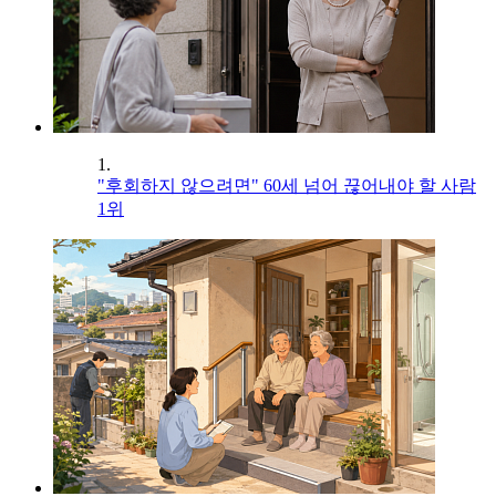
1.
"후회하지 않으려면" 60세 넘어 끊어내야 할 사람
1위