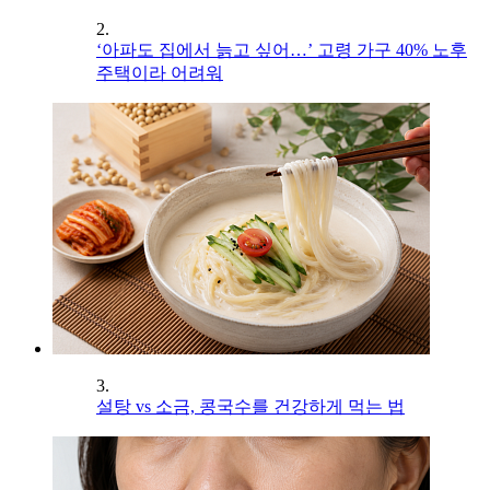
2.
‘아파도 집에서 늙고 싶어…’ 고령 가구 40% 노후
주택이라 어려워
3.
설탕 vs 소금, 콩국수를 건강하게 먹는 법