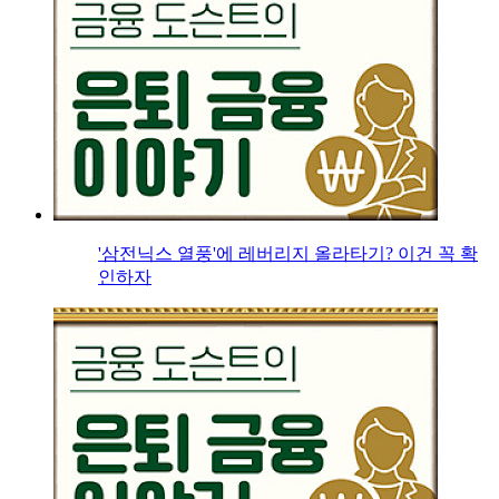
'삼전닉스 열풍'에 레버리지 올라타기? 이건 꼭 확
인하자