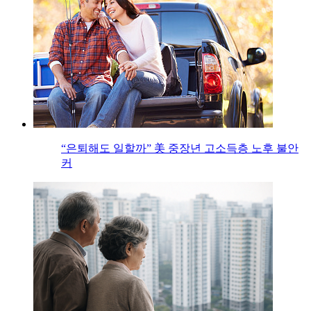
“은퇴해도 일할까” 美 중장년 고소득층 노후 불안
커