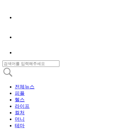
전체뉴스
피플
헬스
라이프
컬처
머니
테마