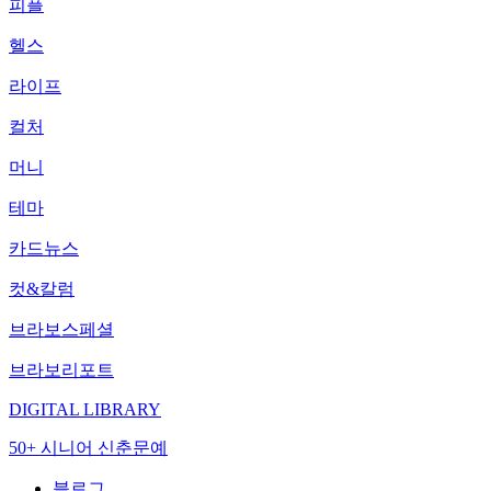
피플
헬스
라이프
컬처
머니
테마
카드뉴스
컷&칼럼
브라보스페셜
브라보리포트
DIGITAL LIBRARY
50+ 시니어 신춘문예
블로그