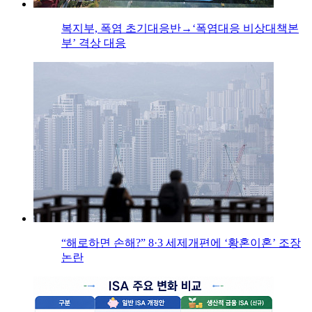
복지부, 폭염 초기대응반→‘폭염대응 비상대책본
부’ 격상 대응
“해로하면 손해?” 8·3 세제개편에 ‘황혼이혼’ 조장
논란