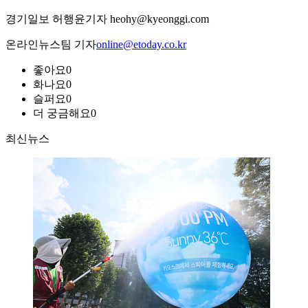
경기일보 허행윤기자 heohy@kyeonggi.com
온라인뉴스팀 기자
online@etoday.co.kr
좋아요
0
화나요
0
슬퍼요
0
더 궁금해요
0
최신뉴스