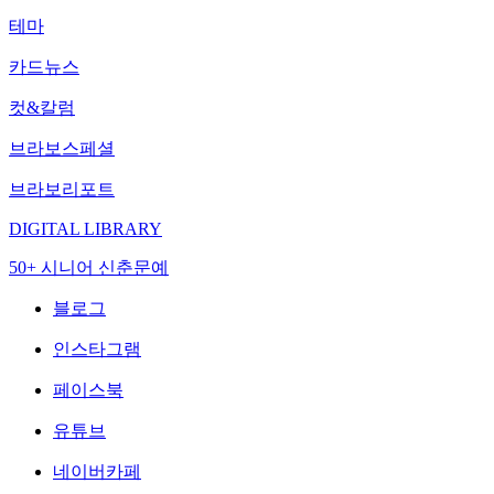
테마
카드뉴스
컷&칼럼
브라보스페셜
브라보리포트
DIGITAL LIBRARY
50+ 시니어 신춘문예
블로그
인스타그램
페이스북
유튜브
네이버카페