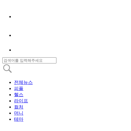
전체뉴스
피플
헬스
라이프
컬처
머니
테마