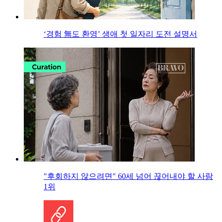
‘경험 無도 환영’ 생애 첫 일자리 도전 설명서
"후회하지 않으려면" 60세 넘어 끊어내야 할 사람
1위