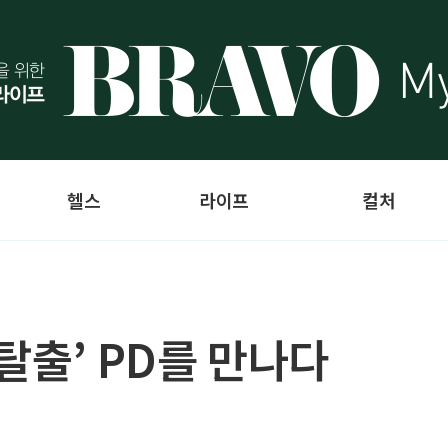
헬스
라이프
컬처
탈출’ PD를 만나다