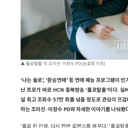
▲‘홀로탈출’의 조미선·이창수 PD(손효정 기자)
‘나는 솔로’, ‘환승연애’ 등 연애 예능 프로그램이
난 프로가 바로 HCN 충북방송 ‘홀로탈출’이다. 
널 최고 조회수 57만 회를 넘을 정도로 관심이 뜨겁
하는 조미선·이창수 PD와 자세한 이야기를 나눠봤다
‘홀로 된 인생, 다시 한번 로맨스를 꿈꾸다.’ ‘홀로탈