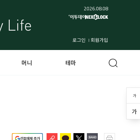
2026.08.08
로그인
회원가입
머니
테마
가
가
선호매체 추가