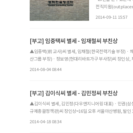
전직지원(outplac
대 12개월 치의 급여
2014-09-11 15:57
추진한 A증권과 B증권
[부고] 임중택씨 별세 - 임재철씨 부친상
▲임중택(前 교사)씨 별세, 임채철(한국전력기술 부장)ㆍ
산그룹 부장)ㆍ정보영(현대리바트가구 부사장)씨 장인상, 
부상=2일 오후 서울아산병원, 발인 5일 오전, 02-3010-229
2014-08-04 08:44
[부고] 김이식씨 별세 - 김민정씨 부친상
▲김이식씨 별세, 김민정(다우엔지니어링 대표)ㆍ민권(삼
규제총괄정책관)씨 장인상=16일 오후 서울아산병원, 발인 19일 
2014-04-18 08:34