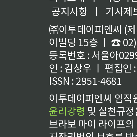
공지사항
ㅣ
기사제
㈜이투데이피엔씨 (제호
이빌딩 15층 ㅣ ☎ 02)
등록번호 : 서울아02992
인 : 김상우 ㅣ 편집인
ISSN : 2951-4681
이투데이피엔씨 임직원
윤리강령
및 실천규정을
브라보 마이 라이프의
저작권법의 보호를 받