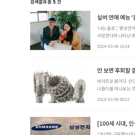
검색결과 총
5
건
실버 연애 예능 
‘나는 솔로’, ‘환승
사랑한다며 나타난 프
귀엽고 순수하다니! 유
2024-03-06 10:24
글 남녀의 끝 사랑을
안 보면 후회할 
바야흐로 봄이다. 산
나들이를 떠나보는 것
을 함께 정리해봤다. ◇ 빔 델보예 개인전 장소 갤러리현대 일정 2월 27일~4월 8일 신개념주
2018-03-09 08:52
의(neo-concept
“25년을 근무했는데