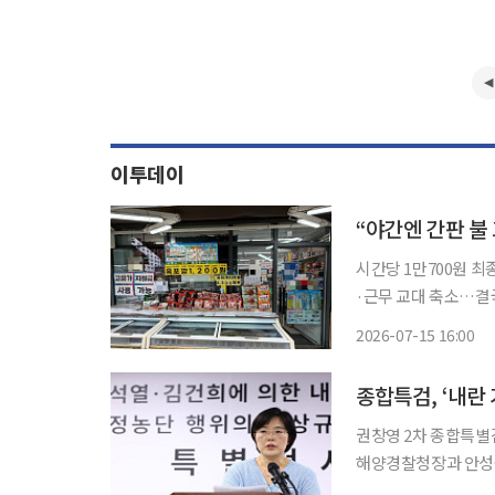
이투데이
시간당 1만700원 최
·근무 교대 축소…결
간 1만원 미만 여전해월
2026-07-15 16:00
직히 1만원을 넘긴 
종합특검, ‘내란
권창영 2차 종합특별
해양경찰청장과 안성식
지미 특별검사보는 6