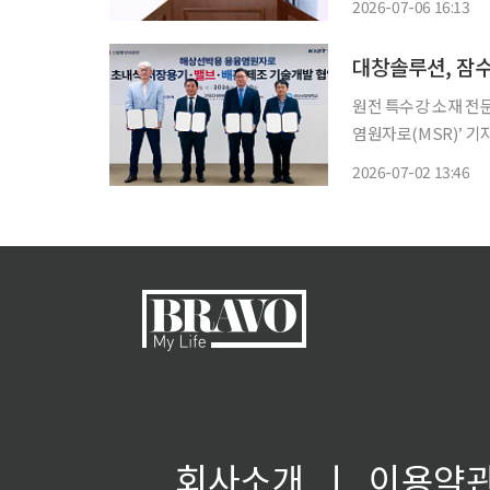
2026-07-06 16:13
은 계엄 당시 해경의
대창솔루션, 잠
원전 특수강 소재 전
염원자로(MSR)’ 기자
은 산업통상자원부 소
2026-07-02 13:46
대 선진 용융염원자로
회사소개
ㅣ
이용약