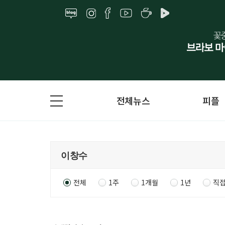
전체뉴스
피플
전체
1주
1개월
1년
직