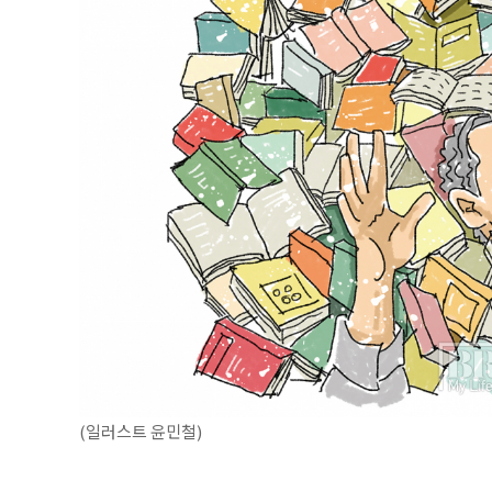
(일러스트 윤민철)