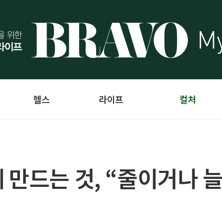
헬스
라이프
컬처
 만드는 것, “줄이거나 