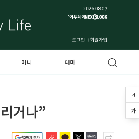
2026.08.07
로그인
회원가입
머니
테마
가
늘리거나”
가
선호매체 추가