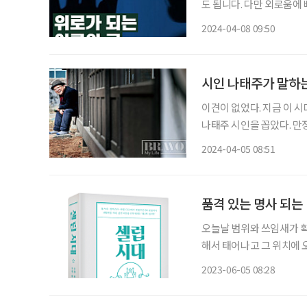
도 됩니다. 다만 외로움에
은 누구나 외롭습니다. 그
2024-04-08 09:50
것입니다. 우선은 님의 외
시인 나태주가 말하는 
이견이 없었다. 지금 이
나태주 시인을 꼽았다. 만
그는 인기를 넘어 추앙에 
2024-04-05 08:51
품격 있는 명사 되는
오늘날 범위와 쓰임새가 확
해서 태어나고 그 위치에 
는가? 이러한 고민에 응
2023-06-05 08:28
화산업예술학과 교수의 신간