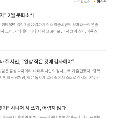
정확도순
최신순
자” 2월 문화소식
시 모네, 카와에이 리나, 다이고 코타로, 마시코 아츠키, 아쿠츠 니
로 국내에서 선보이는 음악극 ‘센과 치히로의 행방불명’ 오리지널 투어
자 미야자키 하야오 감독의 동명 애니메
태주 시인, “일상 작은 것에 감사해야”
 담은 감성 다이어리 ‘나태주 시인의 감사노트’가 출간됐다. “행복
시인의 신념처럼, 책은 독자가 일상 속에서 스스로 감사의 이유를
시인의 감사노트’는 시인의 어록과 감사
 ‘참여형 감사 다이어리북’이다. 매 페이지에는 독자가
찾기” 시니어 시 쓰기, 어렵지 않다
’ 이 마음은 나이에 관계없이 누구에게나 불쑥 찾아온다. 다만 문제는