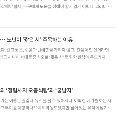
작해야 할지, 누구에게 도움을 청해야 할지 알기 어렵다. 그러나 시
아니다. 오히려 긴 생을 살아낸 이들에게 시는 가장 가까운 언어다.
 조타/ 나이가 드러도 어무이가 보고시따/
… 노년이 ‘짧은 시’ 주목하는 이유
다. 길고 짧음, 쉬움과 난해함을 가리지 않고, 진심 어린 언어라면
데 최근 시니어 세대를 중심으로 ‘짧은 시’를 향한 관심이 두드러지고
긴 세월의 삶과 정서가 응축돼 있어 오히려 장문의 시보다 더 깊은 울
시가 본격적으로 주목받기 시작한 계기는 디지털
의 ‘정림사지 오층석탑’과 ‘궁남지’
가는 여행은 즐겁다. 유적을 볼 수 있어서다. 야박한 얘기를 하는 사
있다고 부여를 여행하나?’ 백제의 왕도였지만 남아 있는 유적이 많지
 그렇다. 물론 이는 단견에 불과하다. 부여는 유형의 유산과 무형의
 큰 곳집이다. 공주에서 부여로 천도한 이후