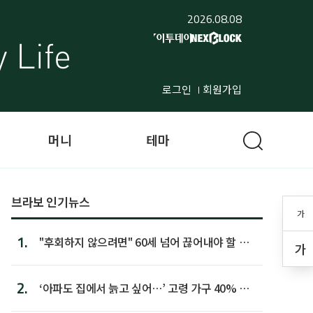
2026.08.08
로그인
회원가입
머니
테마
브라보 인기뉴스
가
1.
"후회하지 않으려면" 60세 넘어 끊어내야 할 사
가
람 1위
2.
‘아파도 집에서 늙고 싶어…’ 고령 가구 40% 노
후 주택이라 어...