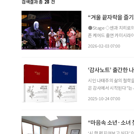
검색결과 총
28
건
“겨울 끝자락을 즐기
●Stage ◇센과 치히로의 행방불명 일정 3월 22일까지 장소 예술의전당 오페라극장 연출
존 케어드 출연 카미시라이
치카 등 CJ ENM 주최
2026-02-03 07:00
는 스튜디오 지브리 설립
‘감사노트’ 출간한 나
시인 나태주의 삶의 철학을
은 감사에서 시작된다”는 
찾아 적어가도록 구성된 실천형 다이어리다. ‘나태주 
2025-10-24 07:00
에 관한 짧은 사색이 담긴
“마음속 소년·소녀 
‘시 한 편 지어보고 싶다.