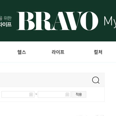
헬스
라이프
컬처
~
적용