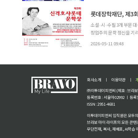
료 배포한다. 금감원과 은행연합회는 주요 금융사기 사례와 대응 요령을 담은 ‘사기예방 백과
사전’
롯데장학재단, 제3
소설·시·수필 3개 부문 대상 총상금 9000만
창업주의 문학 정신을 기
지평을 넓히고 창작 생태계 활성화에 나선다. 롯데장
2026-05-11 09:48
상 작품 공모를 실시한다고 
회사소개
ㅣ
이용약관
ㅣ
㈜이투데이피엔씨 (제호 : 브라보 마
등록번호 : 서울아02992 ㅣ 등록일자
ISSN : 2951-4681
이투데이피엔씨 임직원은 모두의
브라보 마이 라이프의 모든 콘텐
무단전재, 복사, 재배포, AI학습