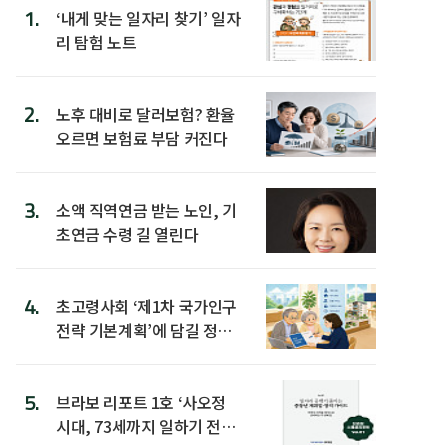
1.
‘내게 맞는 일자리 찾기’ 일자
리 탐험 노트
2.
노후 대비로 달러보험? 환율
오르면 보험료 부담 커진다
3.
소액 직역연금 받는 노인, 기
초연금 수령 길 열린다
4.
초고령사회 ‘제1차 국가인구
전략 기본계획’에 담길 정책
은
5.
브라보 리포트 1호 ‘사오정
시대, 73세까지 일하기 전략’