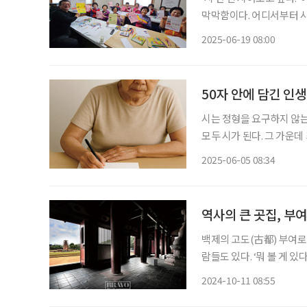
막막함이다. 어디서부터 시
는 결코 멀리 있는 존재가 
2025-06-19 08:00
‘80이 너머도/ 어무이가
50자 안에 담긴 인생
시는 정형을 요구하지 않는
모두 시가 된다. 그 가운
있다. 짧은 시 한 편에는 
2025-06-05 08:34
림을 준다. 짧은 
역사의 큰 곳집, 부여
백제의 고도(古都) 부여로 
람들도 있다. ‘뭐 볼 게 
않은 걸 아쉬워하는 촌평이
2024-10-11 08:55
정신적 유산이 겹친 역사의