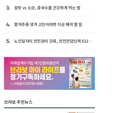
3.
설탕 vs 소금, 콩국수를 건강하게 먹는 법
4.
팔자주름 생겨 고민이라면 지금 해야 할 일
5.
노인일자리 안전관리 강화, 안전전담인력 613명
첫 배치
브라보 추천뉴스