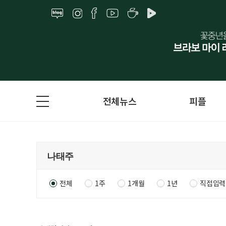
전체뉴스
피플
전체
1주
1개월
1년
직접입력