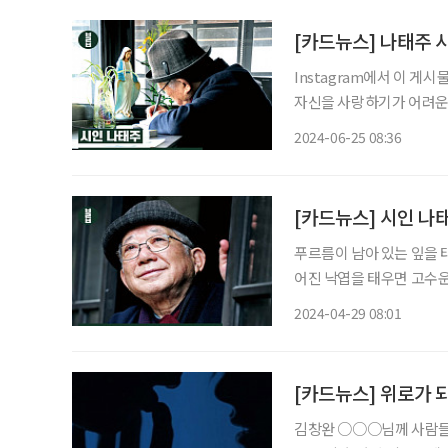
[카드뉴스] 나태주 
Instagram에서 이 게시물 보기 브라보 마이 라이프(@bravomylifema
자신을 사랑하기가 어려운
겠어요. 이게 문제가 크지
2024-06-25 08:36
구보다도 가장 소중한 사람
[카드뉴스] 시인 나
푸르름이 남아 있는 잎을 
어진 낙엽을 태우면 고수운
합니다. - 나태주, 시인 (시니어 매거진 2024년 4월호 인터뷰
2024-04-29 08:01
디자인 이은숙
[카드뉴스] 위로가 
김창완 ○○○님께 사람들