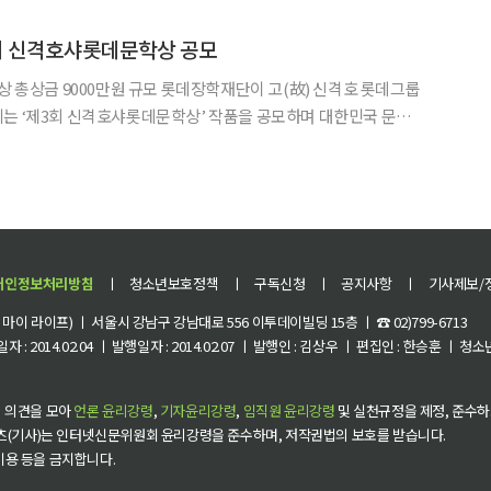
회 신격호샤롯데문학상 공모
원 규모 롯데장학재단이 고(故) 신격호 롯데그룹
리는 ‘제3회 신격호샤롯데문학상’ 작품을 공모하며 대한민국 문학의
학재단은 11일 제3회 신격호샤롯데문학
밝혔다. 이번 공모는 소설과 시, 수필 3개 부문에서 미
개인정보처리방침
ㅣ
청소년보호정책
ㅣ
구독신청
ㅣ
공지사항
ㅣ
기사제보/
이 라이프) ㅣ 서울시 강남구 강남대로 556 이투데이빌딩 15층 ㅣ ☎ 02)799-6713
 : 2014.02.04 ㅣ 발행일자 : 2014.02.07 ㅣ 발행인 : 김상우 ㅣ 편집인 : 한승훈 ㅣ
 의견을 모아
언론 윤리강령
,
기자윤리강령
,
임직원 윤리강령
및 실천규정을 제정, 준수하
츠(기사)는 인터넷신문위원회 윤리강령을 준수하며, 저작권법의 보호를 받습니다.
 이용 등을 금지합니다.