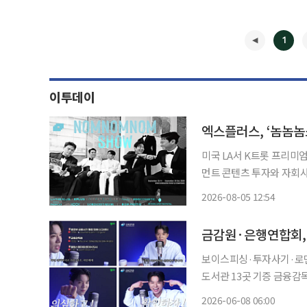
1
이투데이
엑스플러스, ‘놈놈놈
미국 LA서 K트롯 프리미엄 콘서트 
먼트 콘텐츠 투자와 자회사
에 속도를 낸다. 엑스플러스는 엘브이넥서스와 공동 투자한 글로벌 엔터테인먼트 플랫폼
2026-08-05 12:54
‘NOM.NOM.NOM SH
◀
금감원·은행연합회, 
보이스피싱·투자사기·로맨
도서관 13곳 기증 금융감독원과 은행연합회가 보이스피싱과 로맨스 스캠, 투자사기 등 최신
금융사기 수법과 대응 요령
2026-06-08 06:00