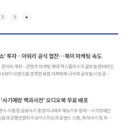
2
3
쇼’ 투자ㆍ아워리 공식 협찬…북미 마케팅 속도
개최…콘텐츠 마케팅 확대 엑스플러스가 글로벌 엔터테인
 K뷰티 브랜드를 연계한 융합 마케팅에 나서며 글로벌 시장 공략
OW(놈놈놈쇼)’가 미국 로스앤젤레스(LA)에서 프리미엄 K트롯
▶
‘사기예방 백과사전’ 오디오북 무료 배포
스 스캠 등 금융사기 총정리나태주 재능기부 참여⋯시각장애인
을 담은 ‘사기예방 백과사전’을 오디오북과 전자책으로 만들어 무