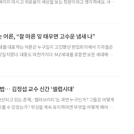
 빠지지 마시고 외로움이 세상을 보는 창문이라고 생각하세요. 사람
걸 어떤 사람은 감옥으로 여기고 어떤 사람은 손을 내밀 문으로 삼는
로움을 껴안으세요. -
어른, “잘 마른 잎 태우면 고수운 냄새 나”
 시대를 대표하는 어른은 누구일지 고민했던 편집회의에서 기자들은
장일치였다. 대중도 마찬가지다. MZ세대를 포함한 모든 세대에게
가까운 현상의 주인공이 됐다. 하지만 그는 이제 막 낯익어진 마이너
한 시인일 뿐이라고 말한다. “흔히 말하는 팬덤 같은 것이죠. 날씨도 팬덤이 되고
 법… 김정섭 교수 신간 ‘셀럽시대’
산되고 있는 존재, ‘셀러브리티’는 과연 누구인가? 그들은 어떻게
오를 수 있었는가? 위상을 계속 유지하려면 무엇을 어떻게 해야 하
답하는 책이 나왔다. 김정섭 성신여자대학교 문화산업예술대학원 문
 ‘셀럽시대’이다. ‘셀럽시대’는 문화예술과 스포츠 영역뿐