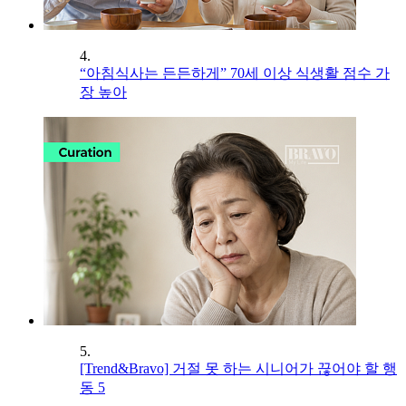
4.
“아침식사는 든든하게” 70세 이상 식생활 점수 가
장 높아
5.
[Trend&Bravo] 거절 못 하는 시니어가 끊어야 할 행
동 5