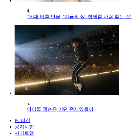
4.
“50대 이후 만남, ‘지금의 삶’ 함께할 사람 찾는 것”
5.
마이클 잭슨은 어떤 존재였을까
PC버전
공지사항
사이트맵