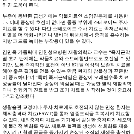
하면 도움이 된다.
부종이 동반된 급성기에는 약물치료인 소염진통제를 사용한
다. 이때 증상에 호전이 없다면 통증 부위에 스테로이드 주사
치료를 할 수 있다. 다만 스테로이드 주사 치료는 족저근막의
파열을 더 악화시키거나 발바닥 뒤꿈치에서 충격을 흡수하는
지방 패드를 녹이는 부작용이 있을 수 있다.
김민욱 가톨릭대 인천성모병원 재활의학과 교수는 “족저근막
염 초기 단계에는 약물치료와 스트레칭만으로도 호전될 수 있
지만, 보통 즉각적인 호전이 아닌 6개월 이상의 보존적 치료를
해야 좋은 결과를 얻을 수 있는 만큼 환자의 참을성과 꾸준함
이 중요하다”며 “특히 족저근막염은 증상이 오래될수록 치료
성공률이 낮아진다. 증상이 의심될 때는 가능한 빨리 재활의학
과나 정형외과 진료를 받고 조기 치료를 시작하는 것이 중요하
다”고 강조했다.
생활습관 교정이나 주사 치료에도 호전되지 않는 만성 환자는
체외충격파 치료(ESWT)를 통해 염증조직을 회복시켜 치료할
수 있다. 체외충격파 치료는 기기에서 발생한 충격파가 세포막
에 물리적 변화를 유발, 새로운 혈관을 생성해 석회화를 재흡
수시키고 혈액 공급을 증가시켜 손상된 조직의 재생을 촉진하