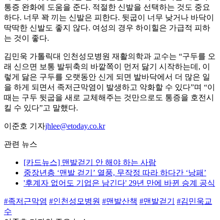
통증 완화에 도움을 준다. 적절한 신발을 선택하는 것도 중요
하다. 너무 꽉 끼는 신발은 피한다. 뒷굽이 너무 낮거나 바닥이
딱딱한 신발도 좋지 않다. 여성의 경우 하이힐은 가급적 피하
는 것이 좋다.
김민욱 가톨릭대 인천성모병원 재활의학과 교수는 “구두를 오
래 신으면 보통 발뒤축의 바깥쪽이 먼저 닳기 시작하는데, 이
렇게 닳은 구두를 오랫동안 신게 되면 발바닥에서 더 많은 일
을 하게 되면서 족저근막염이 발생하고 악화할 수 있다”며 “이
때는 구두 뒷굽을 새로 교체해주는 것만으로도 통증을 호전시
킬 수 있다”고 말했다.
이준호 기자
jhlee@etoday.co.kr
관련 뉴스
[카드뉴스] 맨발걷기 안 해야 하는 사람
중장년층 ‘맨발 걷기’ 열풍, 무작정 따라 하다간 ‘낭패’
'후계자 없어도 기업은 남긴다' 29년 만에 바뀐 승계 공식
#족저근막염
#인천성모병원
#맨발산책
#맨발걷기
#김민욱교
수