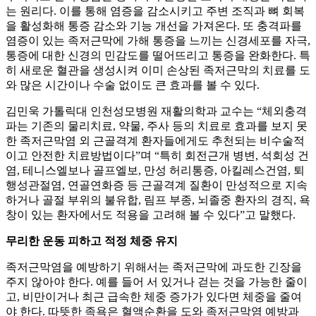
는 원리다. 이를 통해 염증을 감소시키고 주변 조직과 뼈 회복
을 활성화해 통증 감소와 기능 개선을 가져온다. 또 충격파를
염증이 있는 족저근막에 가해 통증을 느끼는 신경세포를 자극,
통증에 대한 신경의 민감도를 떨어뜨리고 통증을 완화한다. 특
히 새로운 혈관을 생성시켜 이미 손상된 족저근막의 치료를 도
와 많은 시간이나 수술 없이도 큰 효과를 볼 수 있다.
김민욱 가톨릭대 인천성모병원 재활의학과 교수는 “체외충격
파는 기존의 물리치료, 약물, 주사 등의 치료로 효과를 보지 못
한 족저근막염 외 근골격계 환자들에게도 추천되는 비수술적
이고 안전한 치료방법이다”며 “특히 회전근개 병변, 석회성 건
염, 테니스엘보나 골프엘보, 만성 허리통증, 아킬레스건염, 퇴
행성관절염, 연골연화증 등 근골격계 질환이 만성적으로 지속
하거나 골절 부위의 불유합, 림프 부종, 뇌졸중 환자의 경직, 욕
창이 있는 환자에서도 적용을 고려해 볼 수 있다”고 말했다.
무리한 운동 피하고 적정 체중 유지
족저근막염을 예방하기 위해서는 족저근막에 과도한 긴장을
주지 않아야 한다. 예를 들어 서 있거나 걷는 것을 가능한 줄이
고, 비만이거나 최근 급속한 체중 증가가 있다면 체중을 줄여
야 한다. 따뜻한 족욕은 혈액순환을 도와 족저근막염 예방과