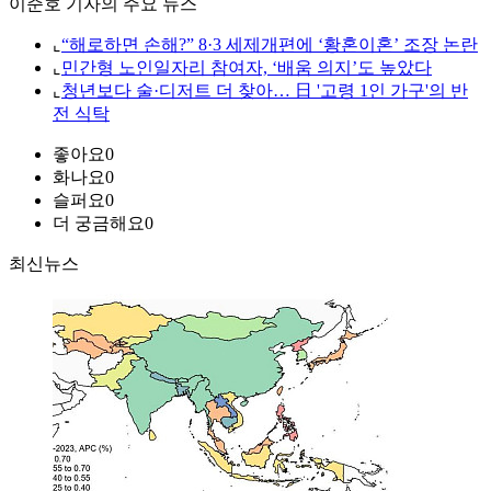
이준호 기자의 주요 뉴스
⌞
“해로하면 손해?” 8·3 세제개편에 ‘황혼이혼’ 조장 논란
⌞
민간형 노인일자리 참여자, ‘배움 의지’도 높았다
⌞
청년보다 술·디저트 더 찾아… 日 '고령 1인 가구'의 반
전 식탁
좋아요
0
화나요
0
슬퍼요
0
더 궁금해요
0
최신뉴스