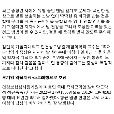
최근 중장년 사이에 유행 중인 맨발 걷기도 문제다. 푹신한 깔
창으로 발을 보호하는 신발 없이 딱딱한 흙 바닥을 밟는 것은
발에 무리를 줘 족저근막염을 유발할 수 있다. 맨발 걷기를 즐
기고 싶다면 지자체에서 발 건강을 고려해 조성한 지역을 찾는
것도 방법이 될 수 있지만, 걸을 때 충격을 받지 않도록 주의해
야 한다.
김민욱 가톨릭대학교 인천성모병원 재활의학과 교수는 “족저
근막염의 증상은 서서히 발생하는데 아침에 일어난 직후 처음
몇 발자국 디딜 때 발뒤꿈치 부위에 찢어지는 듯한 통증이 느
껴지다 점차 걸음을 걷다 보면 통증이 줄어드는 증상이 특징적
으로 나타난다”고 했다.
초기엔 약물치료·스트레칭으로 호전
건강보험심사평가원에 따르면 국내 족저근막염(발바닥근막
성 섬유종증) 환자는 2022년 27만1850명으로 2012년 13만8583
명 대비 10년간 약 2배 증가했다. 평균 발병 연령은 45세 내외,
여성이 남성에 비해 2배가량 잘 발생한다.