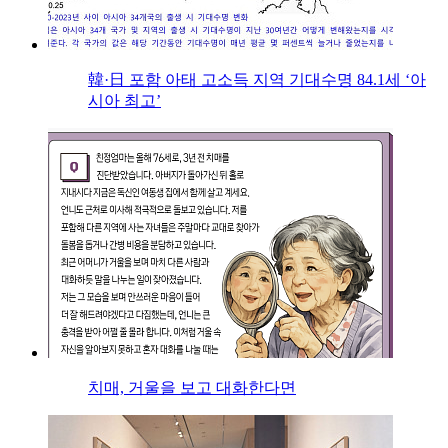
韓·日 포함 아태 고소득 지역 기대수명 84.1세 ‘아
시아 최고’
치매, 거울을 보고 대화한다면