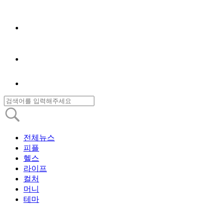
전체뉴스
피플
헬스
라이프
컬처
머니
테마