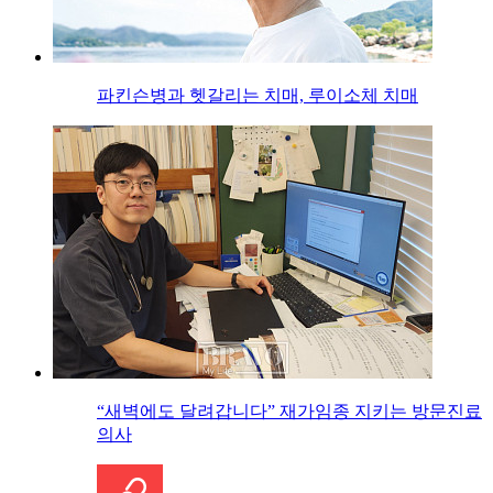
파킨슨병과 헷갈리는 치매, 루이소체 치매
“새벽에도 달려갑니다” 재가임종 지키는 방문진료
의사