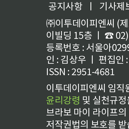
공지사항
ㅣ
기사제
㈜이투데이피엔씨 (제호
이빌딩 15층 ㅣ ☎ 02)
등록번호 : 서울아02992
인 : 김상우 ㅣ 편집인
ISSN : 2951-4681
이투데이피엔씨 임직원
윤리강령
및 실천규정을
브라보 마이 라이프의
저작권법의 보호를 받