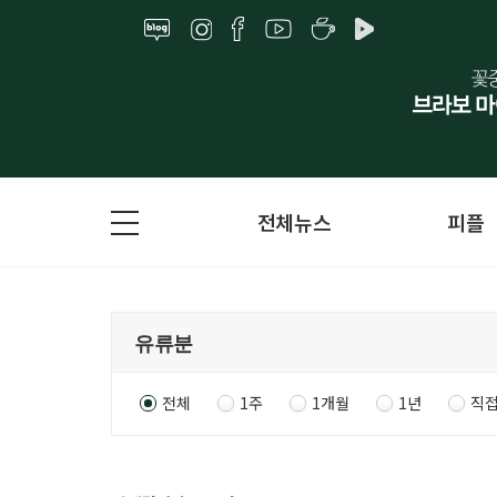
전체뉴스
피플
전체
1주
1개월
1년
직