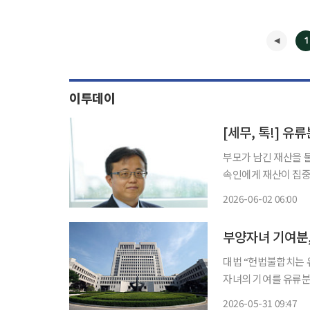
1
이투데이
[세무, 톡!] 유
부모가 남긴 재산을 둘
속인에게 재산이 집중
는 ‘유류분 반환 청구
2026-06-02 06:00
면, 유류분 소송 건수는
부양자녀 기여분,
대법 “헌법불합치는 유류
자녀의 기여를 유류분
결정을 내렸지만, 하
2026-05-31 09:47