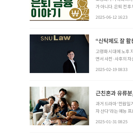
가 아니다. 은퇴 전
문제와 마주하게 된다
2025-06-12 16:23
매 증상으로 비밀번호
“신탁제도 잘 활
고령화 시대에 노후 
면서 사전·사후의 자
외 사례들을 보면서 신탁에 대
2025-02-19 08:33
신탁 현재 은행, 증
근친혼과 유류분
과거 드라마 ‘전원일기
자 산다’라는 예능 프
비롯한 사회 구성원들
2025-01-31 08:25
모