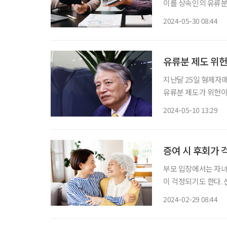
이를 상속인의 유류분권
고로 그 전 민법에 의
2024-05-30 08:44
유류분 제도 위헌
지난달 25일 형제자
유류분 제도가 위헌이라
관 전원일치 의견으로
2024-05-10 13:29
받을 수 있는 지분(
증여 시 후회가
부모 입장에서는 자녀
이 걱정되기도 한다.
른다. 하지만 법을 잘 활용하면 이런
2024-02-29 08:44
린 시절 유모였던 9