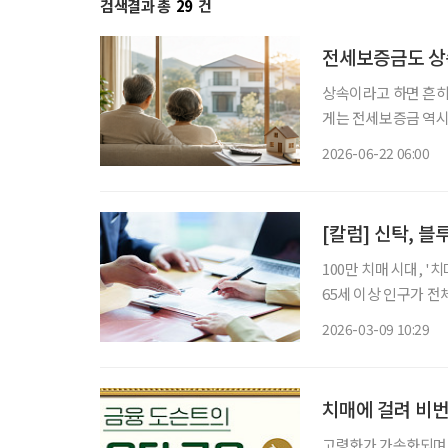
검색결과 총
29
건
전세보증금도 상
상속이라고 하면 흔히
게는 전세보증금 역시
이르는 전세보증금은 노후
2026-06-22 06:00
증금의 성격을 잘 이
[칼럼] 신탁, 
100만 치매 시대, '치매머니'가 경제
65세 이상 인구가 전
매 환자가 보유한 자산,
2026-03-09 10:29
2050년에는 488조 
치매에 걸려 비번
고령화가 가속화되며 