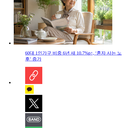
60대 1인가구 비중 6년 새 10.7%p↑, ‘혼자 사는 노
후’ 증가