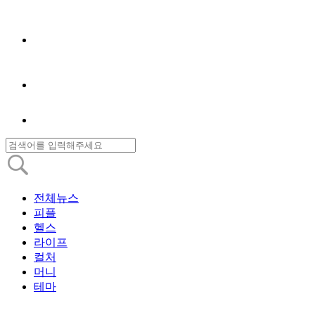
전체뉴스
피플
헬스
라이프
컬처
머니
테마