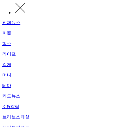
전체뉴스
피플
헬스
라이프
컬처
머니
테마
카드뉴스
컷&칼럼
브라보스페셜