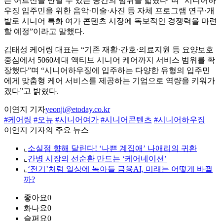
는 어르신을 만날 수 있는 공간의 범위를 넓혔다”며 “시니어하
우징 입주민을 위한 음악·미술·사진 등 자체 프로그램 연구·개
발로 시니어 특화 여가 콘텐츠 시장에 독보적인 경쟁력을 마련
할 예정”이라고 말했다.
김태성 케어링 대표는 “기존 재활·간호·의료지원 등 요양보호
중심에서 5060세대 액티브 시니어 케어까지 서비스 범위를 확
장했다”며 “시니어하우징에 입주하는 다양한 유형의 입주민
에게 맞춤형 케어 서비스를 제공하는 기업으로 역량을 키워가
겠다”고 밝혔다.
이연지 기자
yeonji@etoday.co.kr
#케어링
#오뉴
#시니어여가
#시니어콘텐츠
#시니어하우징
이연지 기자의 주요 뉴스
⌞
소실점 향해 달린다! ‘나쁜 계집애’ 나애리의 귀환
⌞
간병 시장의 선순환 만드는 ‘케어네이션’
⌞
‘전기’처럼 일상에 녹아들 금융AI, 미래는 어떻게 바뀔
까?
좋아요
0
화나요
0
슬퍼요
0