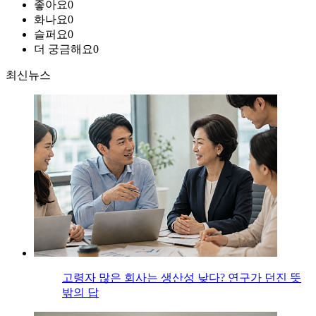
좋아요
0
화나요
0
슬퍼요
0
더 궁금해요
0
최신뉴스
고령자 많은 회사는 생산성 낮다? 연구가 던진 뜻
밖의 답