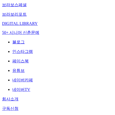
브라보스페셜
브라보리포트
DIGITAL LIBRARY
50+ 시니어 신춘문예
블로그
인스타그램
페이스북
유튜브
네이버카페
네이버TV
회사소개
구독신청