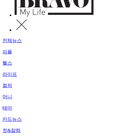
전체뉴스
피플
헬스
라이프
컬처
머니
테마
카드뉴스
컷&칼럼