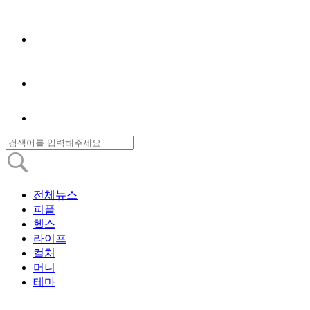
전체뉴스
피플
헬스
라이프
컬처
머니
테마