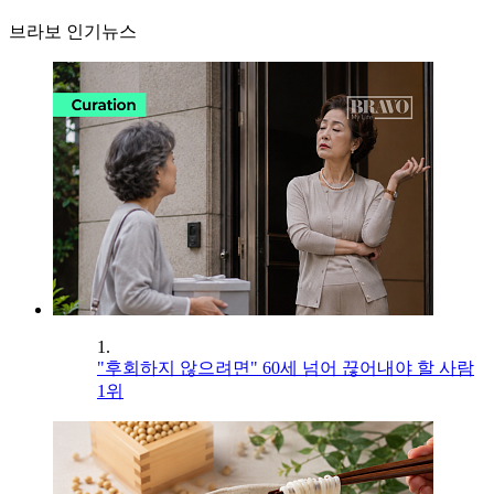
브라보 인기뉴스
1.
"후회하지 않으려면" 60세 넘어 끊어내야 할 사람
1위