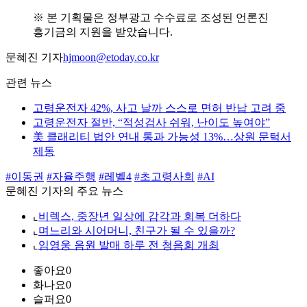
※ 본 기획물은 정부광고 수수료로 조성된 언론진
흥기금의 지원을 받았습니다.
문혜진 기자
hjmoon@etoday.co.kr
관련 뉴스
고령운전자 42%, 사고 날까 스스로 면허 반납 고려 중
고령운전자 절반, “적성검사 쉬워, 난이도 높여야”
美 클래리티 법안 연내 통과 가능성 13%…상원 문턱서
제동
#이동권
#자율주행
#레벨4
#초고령사회
#AI
문혜진 기자의 주요 뉴스
⌞
비렉스, 중장년 일상에 감각과 회복 더하다
⌞
며느리와 시어머니, 친구가 될 수 있을까?
⌞
임영웅 음원 발매 하루 전 청음회 개최
좋아요
0
화나요
0
슬퍼요
0