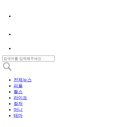
전체뉴스
피플
헬스
라이프
컬처
머니
테마