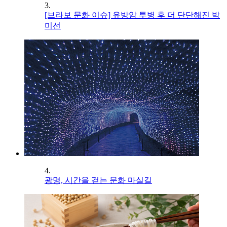
3.
[브라보 문화 이슈] 유방암 투병 후 더 단단해진 박
미선
4.
광명, 시간을 걷는 문화 마실길