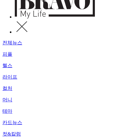
전체뉴스
피플
헬스
라이프
컬처
머니
테마
카드뉴스
컷&칼럼