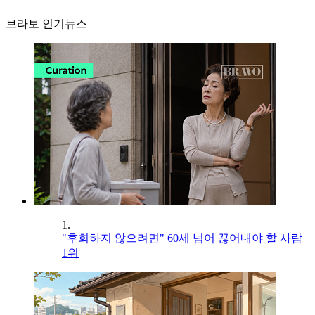
브라보 인기뉴스
1.
"후회하지 않으려면" 60세 넘어 끊어내야 할 사람
1위