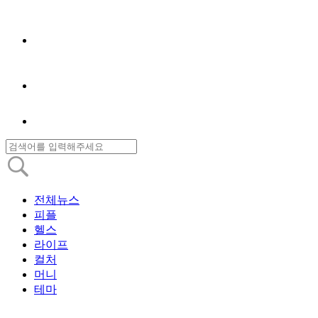
전체뉴스
피플
헬스
라이프
컬처
머니
테마