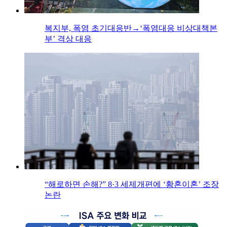
복지부, 폭염 초기대응반→‘폭염대응 비상대책본
부’ 격상 대응
“해로하면 손해?” 8·3 세제개편에 ‘황혼이혼’ 조장
논란