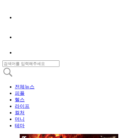
전체뉴스
피플
헬스
라이프
컬처
머니
테마