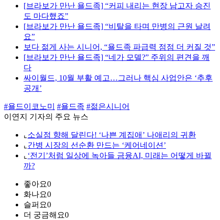
[브라보가 만난 욜드족] “커피 내리는 현장 남고자 승진
도 마다했죠”
[브라보가 만난 욜드족] “비탈을 타며 만병의 근원 날려
요”
보다 젊게 사는 시니어, “욜드족 파급력 점점 더 커질 것”
[브라보가 만난 욜드족] “네가 모델?” 주위의 편견을 깨
다
싸이월드, 10월 부활 예고…그러나 핵심 사업안은 ‘추후
공개’
#욜드이코노미
#욜드족
#젊은시니어
이연지 기자의 주요 뉴스
⌞
소실점 향해 달린다! ‘나쁜 계집애’ 나애리의 귀환
⌞
간병 시장의 선순환 만드는 ‘케어네이션’
⌞
‘전기’처럼 일상에 녹아들 금융AI, 미래는 어떻게 바뀔
까?
좋아요
0
화나요
0
슬퍼요
0
더 궁금해요
0