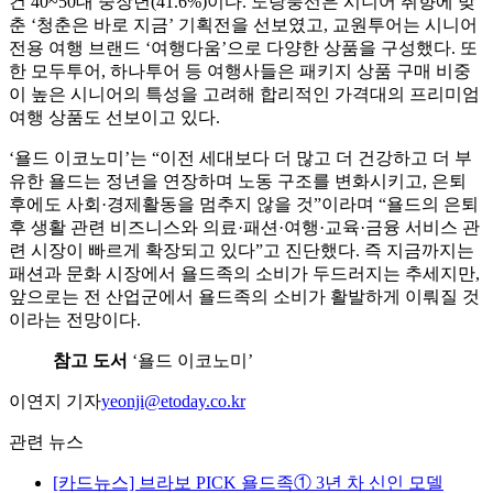
건 40~50대 중장년(41.6%)이다. 노랑풍선은 시니어 취향에 맞
춘 ‘청춘은 바로 지금’ 기획전을 선보였고, 교원투어는 시니어
전용 여행 브랜드 ‘여행다움’으로 다양한 상품을 구성했다. 또
한 모두투어, 하나투어 등 여행사들은 패키지 상품 구매 비중
이 높은 시니어의 특성을 고려해 합리적인 가격대의 프리미엄
여행 상품도 선보이고 있다.
‘욜드 이코노미’는 “이전 세대보다 더 많고 더 건강하고 더 부
유한 욜드는 정년을 연장하며 노동 구조를 변화시키고, 은퇴
후에도 사회·경제활동을 멈추지 않을 것”이라며 “욜드의 은퇴
후 생활 관련 비즈니스와 의료·패션·여행·교육·금융 서비스 관
련 시장이 빠르게 확장되고 있다”고 진단했다. 즉 지금까지는
패션과 문화 시장에서 욜드족의 소비가 두드러지는 추세지만,
앞으로는 전 산업군에서 욜드족의 소비가 활발하게 이뤄질 것
이라는 전망이다.
참고 도서
‘욜드 이코노미’
이연지 기자
yeonji@etoday.co.kr
관련 뉴스
[카드뉴스] 브라보 PICK 욜드족① 3년 차 신인 모델