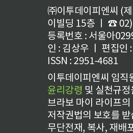
㈜이투데이피엔씨 (제호
이빌딩 15층 ㅣ ☎ 02)
등록번호 : 서울아02992
인 : 김상우 ㅣ 편집인
ISSN : 2951-4681
이투데이피엔씨 임직원
윤리강령
및 실천규정을
브라보 마이 라이프의
저작권법의 보호를 받
무단전재, 복사, 재배포