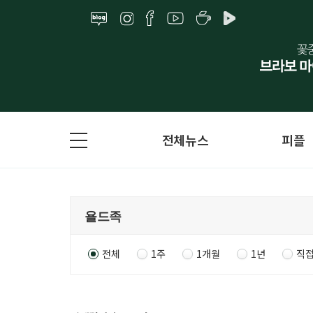
전체뉴스
피플
전체
1주
1개월
1년
직