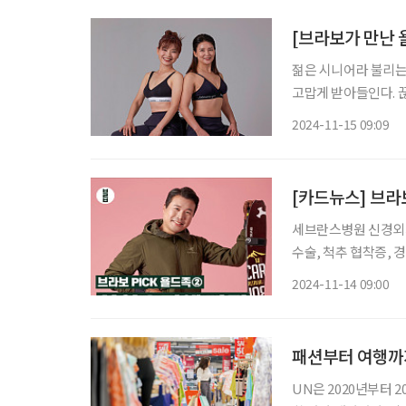
[브라보가 만난 
젊은 시니어라 불리는
고맙게 받아들인다. 
다. 젊은이를 능가하는 
2024-11-15 09:09
위해서는 체력이 바탕이
[카드뉴스] 브라
세브란스병원 신경외과
수술, 척추 협착증,
듣는데, 아마도 취미 덕인 것 같다. 
2024-11-14 09:00
이다. 오래전부터 유
패션부터 여행까
UN은 2020년부터 