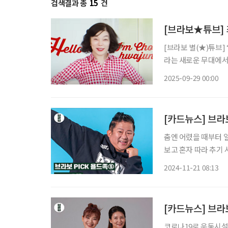
검색결과 총
15
건
[브라보★튜브] 
[브라보 별(★)튜브]
라는 새로운 무대에서
비’로 사랑받는 이유
2025-09-29 00:00
움으로 확장할 수 있는
[카드뉴스] 브라
춤엔 어렸을 때부터 
보고 혼자 따라 추기 시작했고,
공단에 입사하며 춤과 
2024-11-21 08:13
면서 꾸준히 방송국의
[카드뉴스] 브라
코로나19로 운동시설