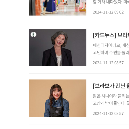
할 거라 내다봤다. 미
전망했다. 이에 소비시
2024-11-12 09:02
목한다. 젊다는 
[카드뉴스] 브라보
패션디자이너로, 패션
고민하며 주변을 둘러봤다. 그때 눈에
슨 모델이냐”, “모델
2024-11-12 08:57
겠지만 어쩐지 서운했
[브라보가 만난 
젊은 시니어라 불리는
고맙게 받아들인다. 
다. 젊은이를 능가하는
2024-11-12 08:57
(58) 씨는 ‘최고령