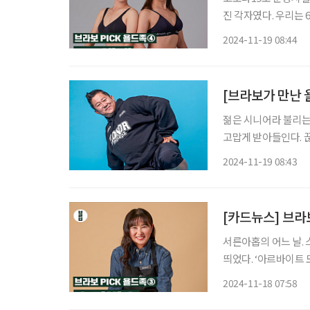
진 각자였다. 우리는 
났다. ‘가능할까’라
2024-11-19 08:44
까…! 20대부터
[브라보가 만난 
젊은 시니어라 불리는
고맙게 받아들인다. 
다. 젊은이를 능가하는
2024-11-19 08:43
(57) 씨는 춤 잘 추
[카드뉴스] 브라
서른아홉의 어느 날.
띄었다. ‘아르바이트 
만 덜컥 지원서를 냈다. 그 후 모든 관심은 커피였다. 취미는 커피 공부. 앞치마에는 
2024-11-18 07:58
이렇게 자수가 놓여있다