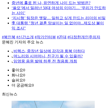
중년에 홀로 된 나, 유연하게 나이 드는 방법은?
‘쓸모’에서 밀려난 50대 여성의 이야기… ‘우리가 안도하
는 사이’
‘지시형’ 팀장은 옛말… 일하고 싶게 만드는 리더의 비밀
李 대통령 "청년 결혼 망설이는 일 없어야...제도상 불이
익 조사"
#북인북
#신간소개
#작가인터뷰
#꼰대
#다정한개인주의자
문혜진 기자의 주요 뉴스
⌞
비렉스, 중장년 일상에 감각과 회복 더하다
⌞
며느리와 시어머니, 친구가 될 수 있을까?
⌞
임영웅 음원 발매 하루 전 청음회 개최
좋아요
0
화나요
0
슬퍼요
0
더 궁금해요
0
최신뉴스