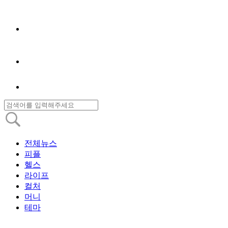
전체뉴스
피플
헬스
라이프
컬처
머니
테마