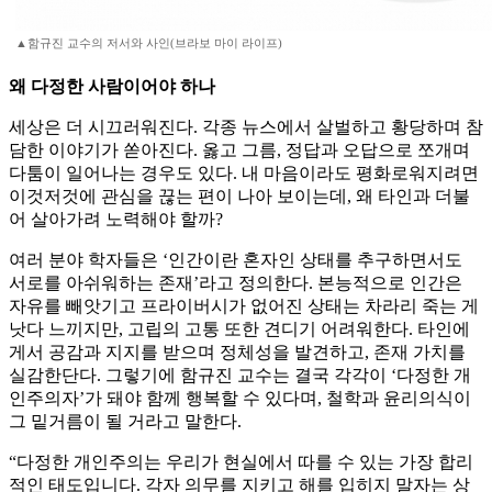
▲함규진 교수의 저서와 사인(브라보 마이 라이프)
왜 다정한 사람이어야 하나
세상은 더 시끄러워진다. 각종 뉴스에서 살벌하고 황당하며 참
담한 이야기가 쏟아진다. 옳고 그름, 정답과 오답으로 쪼개며
다툼이 일어나는 경우도 있다. 내 마음이라도 평화로워지려면
이것저것에 관심을 끊는 편이 나아 보이는데, 왜 타인과 더불
어 살아가려 노력해야 할까?
여러 분야 학자들은 ‘인간이란 혼자인 상태를 추구하면서도
서로를 아쉬워하는 존재’라고 정의한다. 본능적으로 인간은
자유를 빼앗기고 프라이버시가 없어진 상태는 차라리 죽는 게
낫다 느끼지만, 고립의 고통 또한 견디기 어려워한다. 타인에
게서 공감과 지지를 받으며 정체성을 발견하고, 존재 가치를
실감한단다. 그렇기에 함규진 교수는 결국 각각이 ‘다정한 개
인주의자’가 돼야 함께 행복할 수 있다며, 철학과 윤리의식이
그 밑거름이 될 거라고 말한다.
“다정한 개인주의는 우리가 현실에서 따를 수 있는 가장 합리
적인 태도입니다. 각자 의무를 지키고 해를 입히지 말자는 상