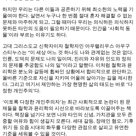
하지만 우리는 다른 이들과 공존하기 위해 최소한의 노력을 기
울여야 한다. 살면서 누구나 한 번쯤 절대 혼자 해결할 수 없는
문제와 마주하게 되고, 그럴 때마다 우리는 의식하든 의식하지
못하든 타인의 도움이 필요하기 때문이다. 인간을 ‘사회적 동
물’이라 부르는 이유기도 하다.
고대 그리스도교 신학자이자 철학자인 아우렐리우스 아우구
스티누스는 “이 세상 어느 것 하나도 나와 관계없는 것은 없다.
인륜, 도덕의 문제도 나의 일이며, 진리와 자유와 인도와 정의
의 문제를 추궁함도 나의 일”이라고 말했다. 이처럼 철학과 윤
리학은 분노와 갈등에 휩싸인 상황에서 합리적으로 판단하고,
올바른 기준으로 자신을 지키며 어울려 살아가는 길을 제시한
다. 그리고 여기서 제안하는 가장 현명한 삶의 태도는 바로 ‘다
정한 개인주의’다.
‘이토록 다정한 개인주의자’는 최근 사회적으로 논란이 된 문
제들을 철학과 윤리학의 시선으로 바라보도록 이끌어주는 책
이다. 책장을 넘기다 보면 나와 타인의 신념, 가치관을 모두 존
중할 여유와 힘이 생길지 모른다. 세대 갈등, 장애인 혐오, 기후
위기 등 요즘 시대의 화두를 다양한 관점으로 살피고 유연한
기준을 세워볼 수 있을 것이다.