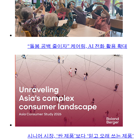
“돌봄 공백 줄이자” 케어링, AI 전화 활용 확대
시니어 시장, ‘싼 제품’보다 ‘믿고 오래 쓰는 제품’