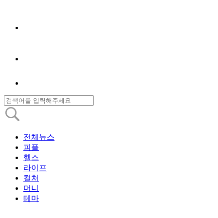
전체뉴스
피플
헬스
라이프
컬처
머니
테마