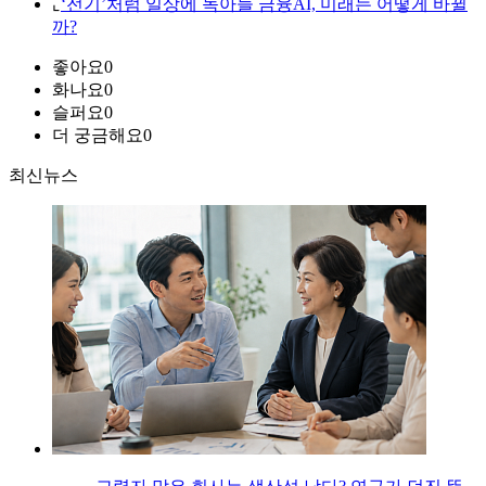
⌞
‘전기’처럼 일상에 녹아들 금융AI, 미래는 어떻게 바뀔
까?
좋아요
0
화나요
0
슬퍼요
0
더 궁금해요
0
최신뉴스