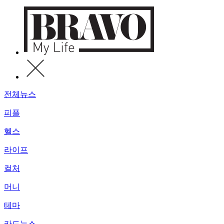
전체뉴스
피플
헬스
라이프
컬처
머니
테마
카드뉴스