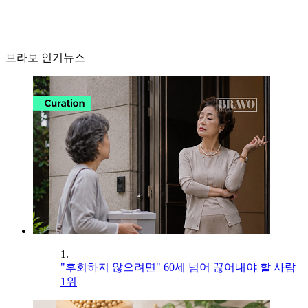
브라보 인기뉴스
1.
"후회하지 않으려면" 60세 넘어 끊어내야 할 사람
1위