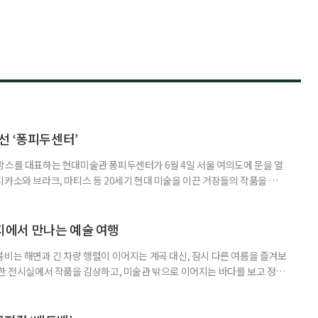
선 ‘퐁피두센터’
랑스를 대표하는 현대미술관 퐁피두센터가 6월 4일 서울 여의도에 문을 열
피카소와 브라크, 마티스 등 20세기 현대 미술을 이끈 거장들의 작품을 소장
간이다. 마침 파리 본관이 대대적인 보수공사에 들어가면서 이제 파리까지
에서 만날 수 있게 됐다. 세상을 다르게 보는 법, 큐비즘의 탄생 개관전으
 혁신가들’은 퐁피두센터 소장품을 중심으로 큐비즘이 태동한 1907년경부터
에서 만나는 예술 여행
붐비는 해변과 긴 차량 행렬이 이어지는 계곡 대신, 잠시 다른 여름을 즐겨보
원한 전시실에서 작품을 감상하고, 미술관 밖으로 이어지는 바다를 보고 정원
릴 수 있는 '미술관 피서'가 새로운 여름 여행의 선택지가 될 수 있다. 올여
 수 있는 미술관을 소개한다. ◆동해를 품은 예술 공간, 강릉 하슬라아트월
슬라아트월드는 빼놓기 아쉬운 곳이다. ‘하슬라’는 고구려·신라시