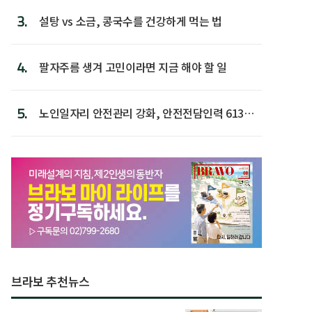
3.
설탕 vs 소금, 콩국수를 건강하게 먹는 법
4.
팔자주름 생겨 고민이라면 지금 해야 할 일
5.
노인일자리 안전관리 강화, 안전전담인력 613명
첫 배치
브라보 추천뉴스