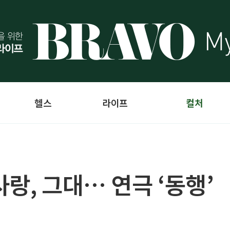
헬스
라이프
컬처
랑, 그대… 연극 ‘동행’