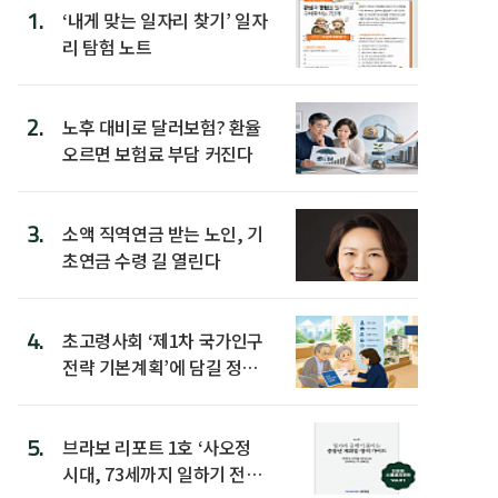
1.
‘내게 맞는 일자리 찾기’ 일자
리 탐험 노트
2.
노후 대비로 달러보험? 환율
오르면 보험료 부담 커진다
3.
소액 직역연금 받는 노인, 기
초연금 수령 길 열린다
4.
초고령사회 ‘제1차 국가인구
전략 기본계획’에 담길 정책
은
5.
브라보 리포트 1호 ‘사오정
시대, 73세까지 일하기 전략’