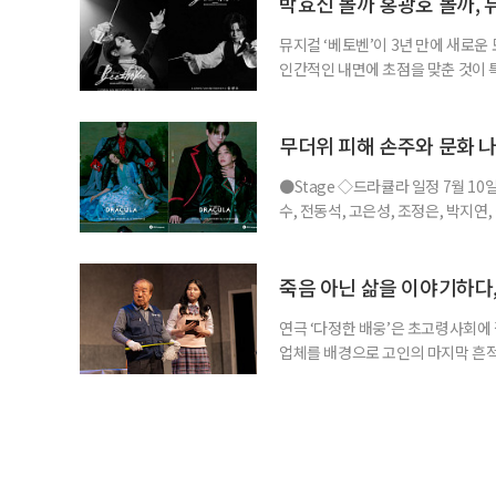
박효신 볼까 홍광호 볼까, 
뮤지컬 ‘베토벤’이 3년 만에 새로운
인간적인 내면에 초점을 맞춘 것이
을 맡아 화제를 더했다. ◇공연 소개
비히 반 베토벤 : 박효신, 홍광호, •
현, •프란츠 브렌타노 : 박시원, 최호
무더위 피해 손주와 문화 나
●Stage ◇드라큘라 일정 7월 10
수, 전동석, 고은성, 조정은, 박지연
라큘라’는 브램 스토커의 동명 소설을
작의 운명적인 사랑을 웅장한 음악과
은성이 새롭게 드라큘라 역에 합류해
죽음 아닌 삶을 이야기하다,
연극 ‘다정한 배웅’은 초고령사회에 
업체를 배경으로 고인의 마지막 흔적
할까, 그리고 남겨진 사람들은 어떤 
극이 향하는 곳은 오늘의 삶이다. ◇
아트홀 출연 •반춘배 : 장용, 서인석 