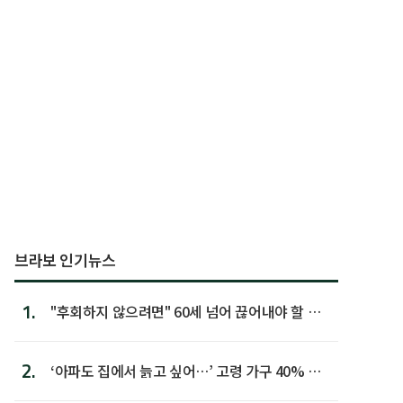
브라보 인기뉴스
1.
"후회하지 않으려면" 60세 넘어 끊어내야 할 사
람 1위
2.
‘아파도 집에서 늙고 싶어…’ 고령 가구 40% 노
후 주택이라 어...