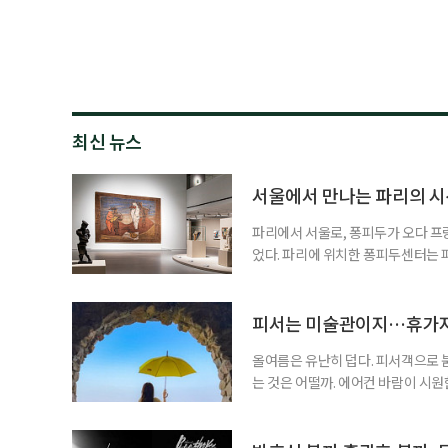
최신 뉴스
서울에서 만나는 파리의 시
파리에서 서울로, 퐁피두가 오다 프
었다. 파리에 위치한 퐁피두센터는 
한 세계적인 미술관이자 복합문화공
가지 않아도 주요 소장품을 서울 도심
로 마련된 전시 ‘큐비스트: 시각의
피서는 미술관이지…휴가지
올여름은 유난히 덥다. 피서객으로 
는 것은 어떨까. 에어컨 바람이 시
을 걷는 시간. 예술과 휴식을 함께 누
름 여행길, 자연과 예술을 함께 만날
드 강릉 여행을 계획하고 있다면 하