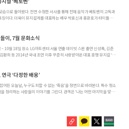
뮤지컬 ‘베토벤’
 모습으로 돌아왔다. 전면 수정한 서사를 통해 천재 음악가 베토벤의 고독과
 특징이다. 더욱이 뮤지컬계를 대표하는 배우 박효신과 홍광호가 타이틀롤
 일정 8월 11일까지 장소 세종문화회관 대극장 연출 길 메머트 출연 •루드
안토니 브렌타노 : 윤공주, 김지현, 김지우, •카스파 반 베토벤 : 신성민, 김도
중, •베티마 브렌타노 : 성민재, 유연정 등 러닝
들이, 7월 문화소식
일 ~ 10월 18일 장소 LG아트센터 서울 연출 데이빗 스완 출연 신성록, 김준
, 김환희 등 2014년 국내 초연 이후 꾸준히 사랑받아온 대표 흥행 뮤지컬 ‘드
 원작으로 한다. 400년 넘는 세월 동안 단 한 사람만을 사랑한 드라큘라 백
 화려한 무대로 그려낸다.이번 시즌에는 신성록, 김준수, 전동석에 이어 고
 각기 다른 매력의 드라큘라를 선보인다. 드라큘
 연극 ‘다정한 배웅’
접어든 오늘날, 누구도 피할 수 없는 ‘죽음’을 정면으로 바라본다. 특수 청소
을 정리하는 사람들의 이야기를 그린다. 관객은 ‘나는 어떤 마지막을 맞이
시간을 견뎌낼까’ 스스로에게 묻게 된다. 죽음을 이야기하지만, 결국 이 연
공연 소개 일정 7월 26일까지(수·목·금 공연) 장소 KT&G 상상마당 대치
•박민재 & 한달수 : 정겨운, 금동현 •윤선영 : 서권