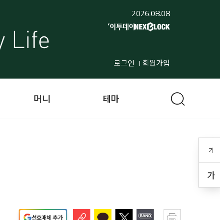
2026.08.08
로그인
회원가입
머니
테마
가
가
선호매체 추가