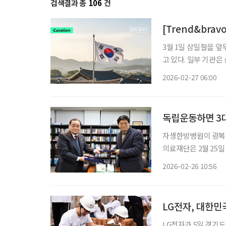
검색결과 총
106
건
[Trend&bra
3월 1일 삼일절을 
고 있다. 일부 기관은
담 없이 찾을 수 있
2026-02-27 06:00
사박물관, 백범김구기
독립운동하면 3
자생한방병원이 광복회와
의료재단은 2월 25일
(MOU)을 체결했다
2026-02-26 10:56
LG전자, 대한
LG전자가 5일 경기도