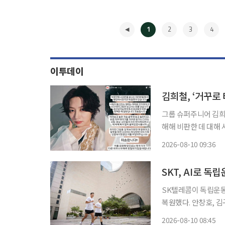
1
2
3
4
이투데이
김희철, ‘거꾸로
그룹 슈퍼주니어 김희
해해 비판한 데 대해 사과했다. 김희철은 9일 자신의 SNS에 “
러분들께서 황당하시겠
2026-08-10 09:36
◀
SKT, AI로 독
SK텔레콤이 독립운동가
복원했다. 안창호, 김
의 길이 후대가 독립운동가를
2026-08-10 08:45