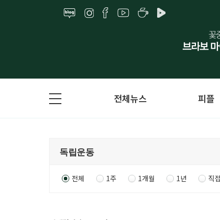
전체뉴스
피플
전체
1주
1개월
1년
직