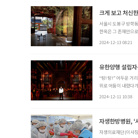
크게 보고 처신
서울시 도봉구 방학동 
한옥은 그 존재만으로
수집가로 한국 최초의 
2024-12-13 08:21
가 서린 집이다. ‘전
유한양행 설립자는
“탕! 탕!” 어두운 거리, 잇따르는 총성과 가슴에 겨눠지는 총구, 그리고 쓰러지는 사람들. 무대
위로 어둠이 내렸다가
시작하겠습니다!” 일제 강점기 조선인 사업가의 비밀 독립운동 이야기를 다룬 창작 뮤지컬
2024-12-11 10:38
‘스윙 데이즈_암호명 A
자생한방병원, ‘
자생의료재단(이사장 