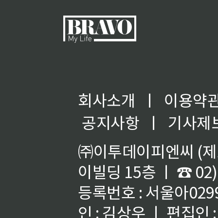
회사소개
ㅣ
이용약
공지사항
ㅣ
기사제
㈜이투데이피엔씨 (제호
이빌딩 15층 ㅣ ☎ 02)
등록번호 : 서울아02992
인 : 김상우 ㅣ 편집인