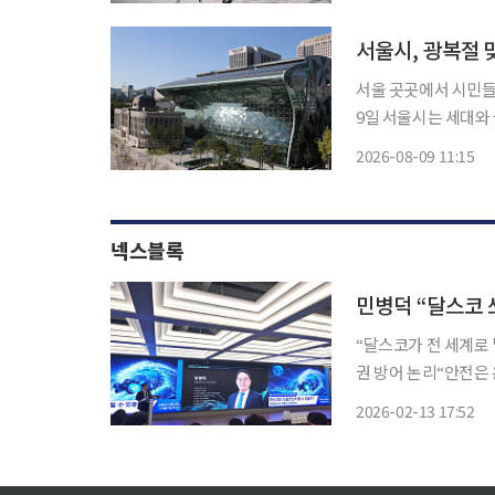
조를 통해 독립기념관
서울시, 광복절
서울 곳곳에서 시민들
9일 서울시는 세대와 
대에서 ‘제81주년 
2026-08-09 11:15
께 독립유공자 후손 
넥스블록
“달스코가 전 세계로
권 방어 논리“안전은 
제’ 예시…“마찰 없으
2026-02-13 17:52