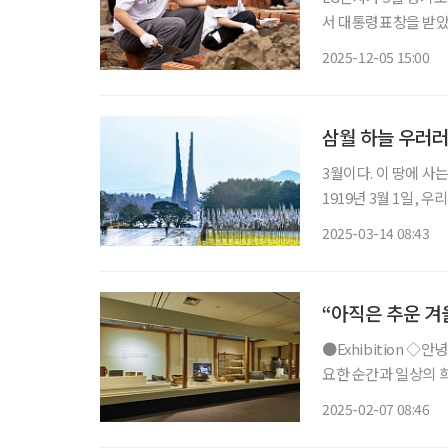
서 대통령표창을 받
자원봉사센터협회가 공
2025-12-05 15:00
삼월 하늘 우러러
3월이다. 이 땅에 
1919년 3월 1일,
다. 대한독립만세를 외치던
2025-03-14 08:43
안한 땅 천안(天安)
“아직은 추운 겨
●Exhibition ◇안녕, K-술 일정 3월 3일까지 장소 인천광역시립박물관 술은 예부터 삶의 중
요한 순간과 일상의 
로 전통주가 국내외에
2025-02-07 08:46
우리 술이 걸어온 역사