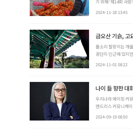
기 위해 ‘제14회 사랑의 김장김
자생봉사단 등 50여 
2024-11-28 13:45
김장김치를 담갔다. 
금오산 기슭, 고
물소리 찰랑이는 개울
광단지 인근에 있지만 
역성혁명에 의해 고려가
2024-11-01 08:22
는 공간이다. 불사이
나이 듦 향한 대
우리나라 에이징 커뮤
엔드리스 커뮤니케이션
션이 자리 잡을 수 있
2024-09-19 08:50
다. 에이징 커뮤니