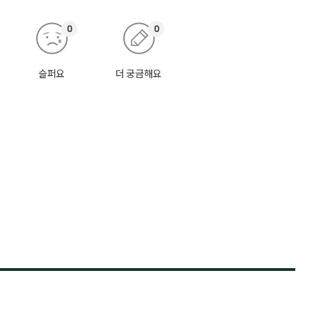
0
0
슬퍼요
더 궁금해요