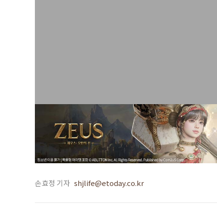
손효정 기자
shjlife@etoday.co.kr