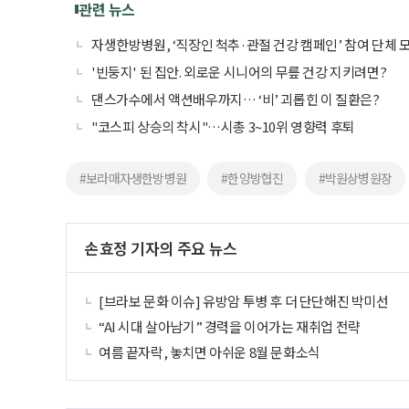
관련 뉴스
자생한방병원, ‘직장인 척추·관절 건강 캠페인’ 참여 단체 
'빈둥지' 된 집안. 외로운 시니어의 무릎 건강 지키려면?
댄스가수에서 액션배우까지… ‘비’ 괴롭힌 이 질환은?
"코스피 상승의 착시"…시총 3~10위 영향력 후퇴
#보라매자생한방병원
#한양방협진
#박원상병원장
손효정 기자의 주요 뉴스
[브라보 문화 이슈] 유방암 투병 후 더 단단해진 박미선
“AI 시대 살아남기” 경력을 이어가는 재취업 전략
여름 끝자락, 놓치면 아쉬운 8월 문화소식