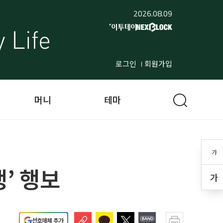
2026.08.09
로그인
회원가입
머니
테마
가
’ 행보
가
선호매체 추가