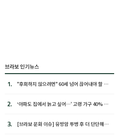
브라보 인기뉴스
1.
"후회하지 않으려면" 60세 넘어 끊어내야 할 사
람 1위
2.
‘아파도 집에서 늙고 싶어…’ 고령 가구 40% 노
후 주택이라 어...
3.
[브라보 문화 이슈] 유방암 투병 후 더 단단해진
박미선