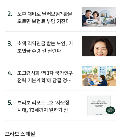
2.
노후 대비로 달러보험? 환율
오르면 보험료 부담 커진다
3.
소액 직역연금 받는 노인, 기
초연금 수령 길 열린다
4.
초고령사회 ‘제1차 국가인구
전략 기본계획’에 담길 정책
은
5.
브라보 리포트 1호 ‘사오정
시대, 73세까지 일하기 전략’
발간
브라보 스페셜