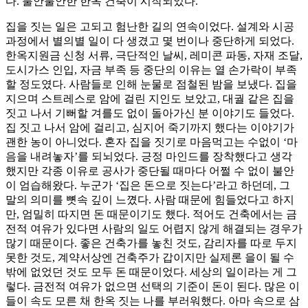
다. 불안불안한 한옥 건축이 시작되었다.
집을 짓는 일은 고되고 험난한 길의 연속이었다. 설계와 시공
과정에서 별의별 일이 다 생겼고 몇 번이나 중단하게 되었다.
한옥지원금 신청 서류, 극단적인 날씨, 레미콘 파동, 자재 조달,
도시가스 인입, 자금 부족 등 중단의 이유는 열 손가락이 부족
할 정도였다. 사람들로 인해 눈물로 점철된 밤을 보냈다. 집을
지으며 스트레스로 암에 걸린 지인도 보았고, 대궐 같은 집을
짓고 나서 기뻐할 겨를도 없이 돌아가신 분 이야기도 들었다.
집 짓고 나서 암에 걸리고, 심지어 죽기까지 했다는 이야기가
괜한 농이 아니었다. 혼자 집을 짓기로 마음먹고는 수없이 ‘마
음을 내려놓자’를 되뇌었다. 긍정 마인드를 장착했다고 생각
했지만 각종 이유로 공사가 중단될 때마다 어쩔 수 없이 불안
이 엄습해왔다. 누군가 ‘집은 돈으로 짓는다’라고 하던데, 그
말의 의미를 뼛속 깊이 느꼈다. 사람 때문에 힘들었다고 하지
만, 엄밀히 따지면 돈 때문이기도 했다. 적어도 건축에서는 금
전적 여유가 있다면 사람의 일도 어렵지 않게 해결되는 경우가
많기 때문이다. 좋은 건축가를 놓친 것도, 감리자를 따로 두지
못한 것도, 계약서상엔 건축주가 갑이지만 실제론 을이 될 수
밖에 없었던 것도 모두 돈 때문이었다. 세상의 일이라는 게 그
렇다. 금전적 여유가 없으면 선택의 기준이 돈이 된다. 많은 이
들이 속도 모른 채 한옥 짓는 나를 부러워했다. 아마 속으로 삼