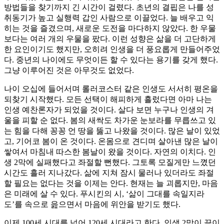
방법들을 찾기까지 긴 시간이 걸렸다. 초년의 결핍은 나를 성
취동기가 높고 실행력 갑인 사람으로 이끌었다. 늘 배우고 익
히는 것을 즐겼으며, 새로운 도전을 마다하지 않았다. 한 우물
보다는 여러 개의 우물을 팠다. 이런 성향은 삶을 더 고단하게
한 요인이기도 했지만, 오히려 인생을 더 풍요롭게 만들어주었
다. 중년의 나이에도 무엇이든 할 수 있다는 용기를 갖게 했다.
그냥 이루어진 것은 아무것도 없었다.
나이 오십에 들어서며 롤러코스터 같은 인생도 서서히 평온을
되찾기 시작했다. 모든 선택이 해피하게 흘렀다면 아마 나는
인생 예찬론자가 되었을 것이다. 살다 보면 누구나 인생의 겨
울을 피할 순 없다. 봄의 새싹도 차가운 눈보라를 무릅쓰고 있
는 힘을 다해 꽁꽁 언 땅을 뚫고 나왔을 것이다. 많은 날이 있었
고, 기어코 봄이 온 것이다. 온몸으로 견디며 살아낸 많은 날이
쌓여서 마침내 따스한 봄날이 왔을 것이다. 자연의 이치다. 인
생 2막에 실패했다고 좌절할 뻔했다. 그토록 모질게만 느꼈던
시간도 흘러 지나갔다. 삶에 지쳐 잠시 물러나 있더라도 좌절
할 필요는 없다는 것을 이제는 안다. 현재는 늘 괴롭지만, 마음
은 미래에 살 수 있다. 푸시킨의 시, ‘삶이 그대를 속일지라
도’를 속으로 읊으면서 마음에 위안을 받기도 했다.
이제 100세 시대를 넘어 120세 시대라고 한다. 인생 2막이 끝이