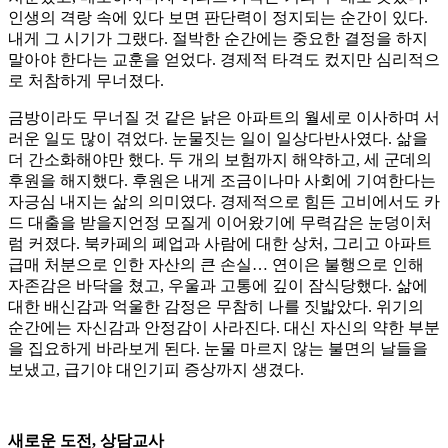
인생의 격랑 속에 있다 보면 판단력이 정지되는 순간이 있다.
내게 그 시기가 그랬다. 절박한 순간에는 중요한 결정을 하지
말아야 한다는 교훈을 얻었다. 경제적 타격도 컸지만 심리적으
로 처참하게 무너졌다.
금방이라도 무너질 것 같은 낡은 아파트의 월세로 이사하며 서
러운 일도 많이 겪었다. 눈물짓는 일이 일상다반사였다. 삶을
더 간소화해야만 했다. 두 개의 보험까지 해약하고, 세 군데의
후원을 해지했다. 후원은 내게 조금이나마 사회에 기여한다는
자긍심 내지는 삶의 의미였다. 경제적으로 힘든 고비에서도 카
드 대출을 받을지언정 모질게 이어왔기에 무력감은 눈덩이처
럼 커졌다. 북카페의 폐업과 사람에 대한 상처, 그리고 아파트
급매 처분으로 인한 자산의 큰 손실… 연이은 불행으로 인해
자존감은 바닥을 쳤고, 우울과 고통에 깊이 잠식당했다. 삶에
대한 배신감과 억울한 감정은 무참히 나를 짓밟았다. 위기의
순간에는 자신감과 안정감이 사라진다. 대신 자신의 약한 부분
을 집요하게 바라보게 된다. 눈물 마르지 않는 불면의 날들을
보냈고, 급기야 대인기피 증상까지 생겼다.
새로운 도전, 상담교사