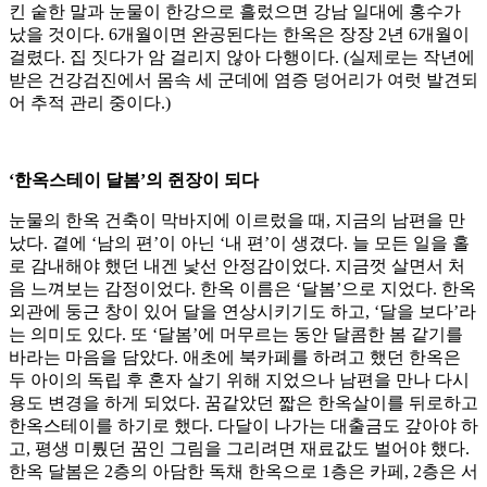
킨 숱한 말과 눈물이 한강으로 흘렀으면 강남 일대에 홍수가
났을 것이다. 6개월이면 완공된다는 한옥은 장장 2년 6개월이
걸렸다. 집 짓다가 암 걸리지 않아 다행이다. (실제로는 작년에
받은 건강검진에서 몸속 세 군데에 염증 덩어리가 여럿 발견되
어 추적 관리 중이다.)
‘한옥스테이 달봄’의 쥔장이 되다
눈물의 한옥 건축이 막바지에 이르렀을 때, 지금의 남편을 만
났다. 곁에 ‘남의 편’이 아닌 ‘내 편’이 생겼다. 늘 모든 일을 홀
로 감내해야 했던 내겐 낯선 안정감이었다. 지금껏 살면서 처
음 느껴보는 감정이었다. 한옥 이름은 ‘달봄’으로 지었다. 한옥
외관에 둥근 창이 있어 달을 연상시키기도 하고, ‘달을 보다’라
는 의미도 있다. 또 ‘달봄’에 머무르는 동안 달콤한 봄 같기를
바라는 마음을 담았다. 애초에 북카페를 하려고 했던 한옥은
두 아이의 독립 후 혼자 살기 위해 지었으나 남편을 만나 다시
용도 변경을 하게 되었다. 꿈같았던 짧은 한옥살이를 뒤로하고
한옥스테이를 하기로 했다. 다달이 나가는 대출금도 갚아야 하
고, 평생 미뤘던 꿈인 그림을 그리려면 재료값도 벌어야 했다.
한옥 달봄은 2층의 아담한 독채 한옥으로 1층은 카페, 2층은 서