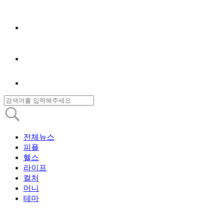
전체뉴스
피플
헬스
라이프
컬처
머니
테마