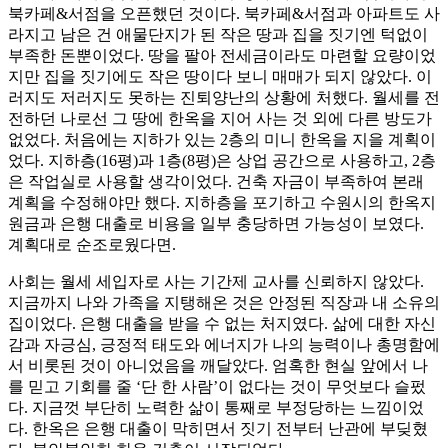
북카페&서점을 오픈했던 것이다. 북카페&서점과 아파트도 사
라지고 남은 건 애물단지가 된 작은 땅과 집을 짓기엔 턱없이
부족한 돈뿐이었다. 땅을 팔아 전세금이라도 마련할 요량이었
지만 집을 짓기에도 작은 땅이다 보니 매매가 되지 않았다. 이
러지도 저러지도 못하는 진퇴양난의 상황에 처했다. 월세를 전
전하던 나로선 그 땅에 한옥을 지어 사는 것 외에 다른 방도가
없었다. 처음에는 지하가 있는 2층의 미니 한옥을 지을 계획이
었다. 지하층(16평)과 1층(8평)은 상업 공간으로 사용하고, 2층
은 작업실로 사용할 생각이었다. 건축 자금이 부족하여 본래
계획을 수정해야만 했다. 지하층을 포기하고 수원시의 한옥지
원금과 은행 대출로 비용을 일부 충당하면 가능성이 보였다.
계획대로 순조로웠다면.
사회는 월세 세입자로 사는 기간제 교사를 신뢰하지 않았다.
지금까지 나와 가족을 지탱해온 것은 안정된 직장과 내 소유의
집이었다. 은행 대출을 받을 수 없는 처지였다. 삶에 대한 자신
감과 자긍심, 긍정적 태도와 에너지가 나의 능력이나 총명함에
서 비롯된 것이 아니었음을 깨달았다. 엄혹한 현실 앞에서 나
를 믿고 기회를 줄 ‘단 한 사람’이 없다는 것이 무엇보다 슬펐
다. 지금껏 부단히 노력한 삶이 통째로 부정당하는 느낌이었
다. 한옥은 은행 대출이 막히면서 짓기 전부터 난관에 부딪혔