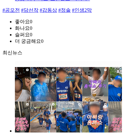
#공모전
#당선작
#감동상
#정솔
#인생2막
좋아요
0
화나요
0
슬퍼요
0
더 궁금해요
0
최신뉴스