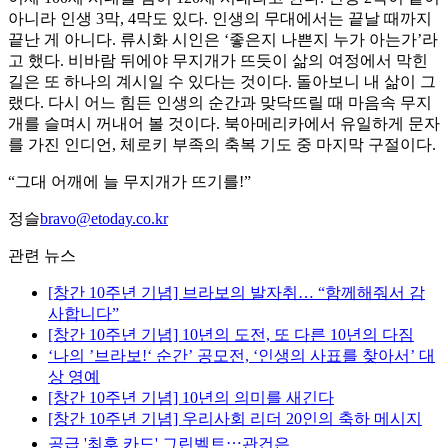
아니라 인생 3막, 4막도 있다. 인생의 무대에서는 끝날 때까지
끝난 게 아니다. 류시화 시인은 ‘좋은지 나쁜지 누가 아는가’라
고 했다. 비바람 뒤에야 무지개가 뜨듯이 삶의 여정에서 막힌
길은 또 하나의 계시일 수 있다는 것이다. 돌아보니 내 삶이 그
랬다. 다시 어느 힘든 인생의 순간과 맞닥뜨릴 때 마음속 무지
개를 슬며시 꺼내어 볼 것이다. 북아메리카에서 유일하게 문자
를 가진 인디언, 체로키 부족의 축복 기도 중 마지막 구절이다.
“그대 어깨에 늘 무지개가 뜨기를!”
정슬
bravo@etoday.co.kr
관련 뉴스
[창간 10주년 기념] 브라보의 발자취… “함께해줘서 감
사합니다”
[창간 10주년 기념] 10년의 도전, 또 다른 10년의 다짐
‘나의 ’브라보!‘ 순간’ 공모전, ‘인생의 사표를 찾아서’ 대
상 영예
[창간 10주년 기념] 10년의 의미를 새긴다
[창간 10주년 기념] 우리사회 리더 20인의 축하 메시지
공급 '최후 카드' 그린벨트⋯관건은