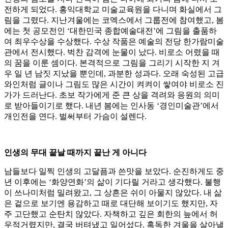
전하게 되었다. 홍익대학교 미술교육원을 다니며 화실에서 그
림을 그렸다. 지난겨울에는 코엑스에서 그룹전에 참여했고, 봄
에는 첫 공모전인 ‘대한민국 종합예술대전’에 그림을 출품하
여 최우수상을 수상했다. 수상 작품은 예술의 전당 한가람미술
관에서 전시했다. 벅찬 감격에 눈물이 났다. 비로소 어렸을 때
의 꿈을 이룬 셈이다. 본격적으로 그림을 그리기 시작한 지 겨
우 일 년 남짓 지났을 뿐인데, 과분한 성과다. 오래 숙성된 고급
와인처럼 글이나 그림도 많은 시간이 켜켜이 쌓여야 비로소 진
가가 드러난다. 초보 작가에게 준 큰 상을 격려와 응원의 의미
로 받아들이기로 했다. 내년 봄에는 인사동 ‘경인미술관’에서
개인전을 연다. 벌써부터 가슴이 설렌다.
인생의 무대 끝날 때까지 끝난 게 아니다
남들보다 일찍 인생의 고달픔과 쓴맛을 보았다. 순진하게도 중
년 이후에는 ‘화양연화’의 삶이 기다릴 거라고 생각했다. 불행
이 쓰나미처럼 밀려왔고, 그 상흔은 쉬이 아물지 않았다. 내 삶
은 겉으로 보기엔 용감하고 때로 대단해 보이기도 했지만, 자
주 고단했고 순탄치 않았다. 자책하고 깊은 회한의 늪에서 허
우적거렸지만, 결국 버텨냈고 일어섰다. 혹독한 겨울을 살아낼