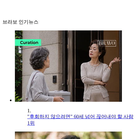
브라보 인기뉴스
1.
"후회하지 않으려면" 60세 넘어 끊어내야 할 사람
1위