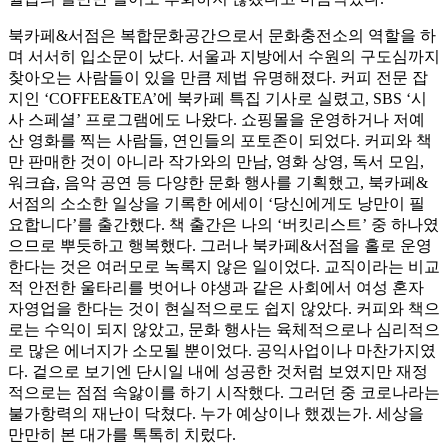
북카페&서점은 복합문화공간으로서 문화충전소의 역할을 하
며 서서히 입소문이 났다. 서울과 지방에서 수원의 구도심까지
찾아오는 사람들이 있을 만큼 제법 유명해졌다. 커피 전문 잡
지인 ‘COFFEE&TEA’에 북카페 특집 기사로 실렸고, SBS ‘시
사 스페셜’ 프로그램에도 나왔다. 쇼핑몰을 운영하거나 저예
산 영화를 찍는 사람들, 연인들의 포토존이 되었다. 커피와 책
만 판매한 것이 아니라 작가와의 만남, 영화 상영, 독서 모임,
워크숍, 음악 공연 등 다양한 문화 행사를 기획했고, 북카페&
서점의 소소한 일상을 기록한 에세이 ‘당신에게도 낭만이 필
요합니다’를 출간했다. 책 출간은 나의 ‘버킷리스트’ 중 하나였
으므로 뿌듯하고 행복했다. 그러나 북카페&서점을 홀로 운영
한다는 것은 여러모로 녹록지 않은 일이었다. 교직이라는 비교
적 안전한 울타리를 벗어나 야생과 같은 사회에서 여성 혼자
자영업을 한다는 것이 현실적으로도 쉽지 않았다. 커피와 책으
로는 수익이 되지 않았고, 문화 행사는 육체적으로나 심리적으
로 많은 에너지가 소모될 뿐이었다. 공익사업이나 마찬가지였
다. 겉으로 보기엔 단시일 내에 성공한 것처럼 보였지만 재정
적으로는 점점 속앓이를 하기 시작했다. 그러던 중 코로나라는
불가항력의 재난이 닥쳤다. 누가 예상이나 했겠는가. 세상을
만만히 본 대가를 톡톡히 치렀다.