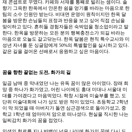
재 콘셉트로 꾸몄다. 카페와 서재를 통째로 빌리는 셈이다. 솔
향기 그윽한 한옥에서 안온한 쉼을 얻기를 바라는 마음으로 한
팀의 소수 인원만 받는다. 비대면 운영이 원칙이지만 한옥 달
봄을 방문한 손님들의 표정과 반응을 보고 싶어 직접 손님을
맞이하고 있다. 흔히들 경험자들은 숙박업을 청소업이라고 말
한다. 한옥을 방문하는 모든 분의 행복충전소가 되길 바라는
마음으로 오늘도 갈고닦는다. 한옥 달봄은 현직 특수교사와 미
성년 자녀를 둔 싱글맘에게 50%의 특별할인을 실시하고 있다.
같은 길을 걸어온 선배로서 응원하고 싶은 마음이다.
꿈을 향한 끝없는 도전, 화가의 길
일곱 남매 중 막내였던 나는 유독 꿈이 많은 아이였다. 장래 희
망 중 하나가 화가였고, 어린 나이에도 홍대 미대나 서울대 미
대를 가야겠다고 마음먹었다. 학창 시절에 미술부를 했고, 도
단위 미술대회에 나가 상도 받은 적이 있었다. 초등학교 2학년
이 막 되었을 때 아버지가 돌연 심근경색으로 돌아가셨고, 중
학교 1학년 때 엄마마저 암으로 떠나셨다. 현실을 직시한 나는
일찌감치 화가의 꿈을 접었다.
인생의 험로를 지나 반백이 넘은 나이에 화가의 꿈에 다시 도