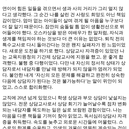
연이어 힘든 일들을 겪으면서 생과 사의 거리가 그리 멀지 않
다고 생각했다. 그 순간 나를 살린 건 사랑도 희망도 아닌 책임
감이었다. 엄마 없는 아이들이 살며 겪게 될 아픔을 누구보다
더 잘 알기 때문이다. 잠깐의 숨돌릴 틈 없이 생활전선으로 뛰
어들어야 했다. 오스카상을 받은 여배우가 한 말처럼, 자식과
생계를 책임져야 하는 것보다 더 큰 이유는 없었다. 퇴직 전의
특수교사로 다시 돌아간다는 것은 왠지 실패자가 된 느낌이었
다. 새로운 도전을 하기로 했다. 상담교사 자격증이 있었던 나
는 교육지원청의 기간제 상담교사에 지원을 했고, 운 좋게 합
격했다. 불행 중 다행이었다. 다만 내 자신의 정서적 상태가 상
담자로서 내담자를 만날 때 방해가 되지 않을까 염려가 되었
다. 불안한 내게 ‘자신의 모든 문제를 해결하고 완전히 성숙한
다음에 상담자가 된다는 것은 불가능하다’는 말이 위안이 되
었고, 스스로 합리화했다.
교직에 20년 넘게 있었으니 학생 상담과 부모 상담이 낯설지는
않았다. 전문 상담교사로서 상담 회기가 늘어날수록 점차 변화
되는 내담자를 목도하는 일은 실로 보람된 경험이었다. 나는
마음을 다룬 책들을 기꺼이 찾아 읽었고, 독서심리상담사 자격
증을 취득했다. 속도를 늦추고 외로운 시간들에 머물렀다. 스
스로의 한계를 수용하고, 인생의 겨울이 영원히 계속되는 것이