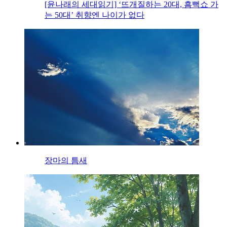
[윤나래의 세대읽기] ‘뜨개질하는 20대, 흠뻑쇼 가
는 50대’ 취향엔 나이가 없다
장마의 틈새