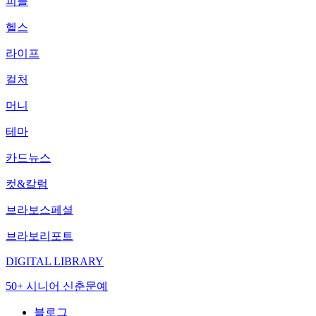
피플
헬스
라이프
컬처
머니
테마
카드뉴스
컷&칼럼
브라보스페셜
브라보리포트
DIGITAL LIBRARY
50+ 시니어 신춘문예
블로그