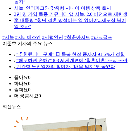
놀자”
시놀, 인터파크와 맞춤형 시니어 여행 상품 출시
3만 명 가입 돌풍 커뮤니티 앱 시놀, 2.0 버전으로 재탄생
李 대통령 "청년 결혼 망설이는 일 없어야...제도상 불이
익 조사"
#시놀
#지티에스앤
#시럽인연
#청춘아지트
#파크골프
이준호 기자의 주요 뉴스
⌞
“추천했더니 구매” 日 돌봄 현장 종사자 91.5%가 경험
⌞
“해로하면 손해?” 8·3 세제개편에 ‘황혼이혼’ 조장 논란
⌞
민간형 노인일자리 참여자, ‘배움 의지’도 높았다
좋아요
0
화나요
0
슬퍼요
0
더 궁금해요
0
최신뉴스