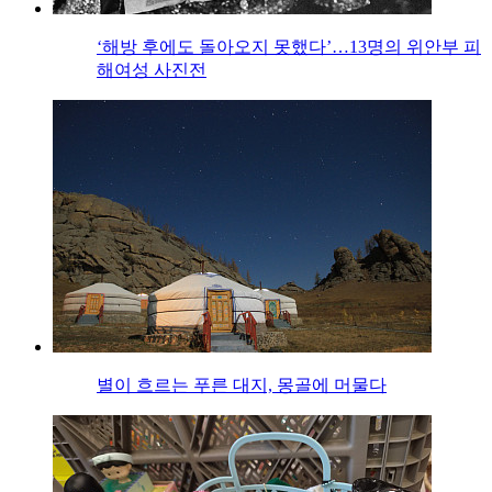
‘해방 후에도 돌아오지 못했다’…13명의 위안부 피
해여성 사진전
별이 흐르는 푸른 대지, 몽골에 머물다