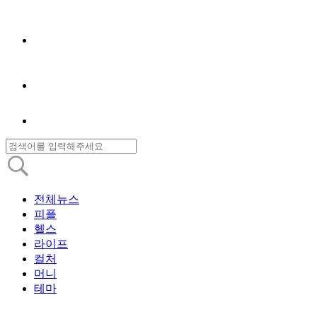
전체뉴스
피플
헬스
라이프
컬처
머니
테마