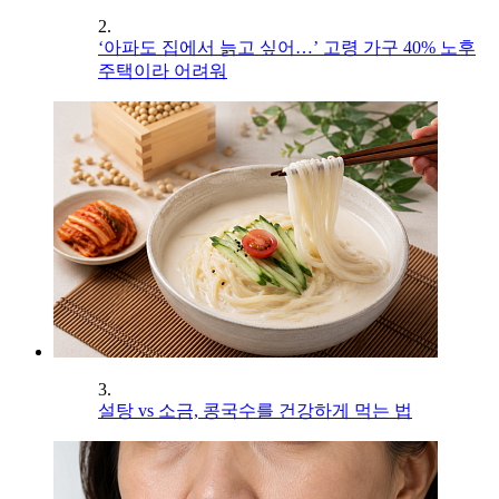
2.
‘아파도 집에서 늙고 싶어…’ 고령 가구 40% 노후
주택이라 어려워
3.
설탕 vs 소금, 콩국수를 건강하게 먹는 법