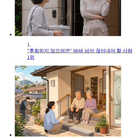
1.
"후회하지 않으려면" 60세 넘어 끊어내야 할 사람
1위