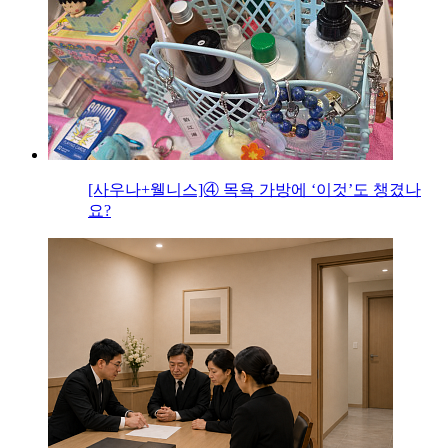
[사우나+웰니스]④ 목욕 가방에 ‘이것’도 챙겼나
요?