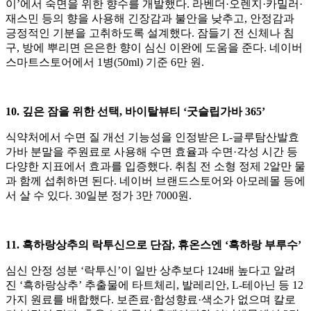
이’에서 숙면을 위한 향수를 개발했다. 라벤더·오렌지·카밀러·
재스민 등의 향을 사용해 긴장감과 불안을 낮추고, 안정감과
긍정적인 기분을 고취하도록 설계했다. 잠들기 전 신체나 침
구, 방에 뿌리면 은은한 향이 심신 이완에 도움을 준다. 네이버
스마트스토어에서 1병(50ml) 기준 6만 원.
10. 깊은 잠을 위한 선택, 바이탈뷰티 ‘굿슬립가바 365’
식약처에서 수면 질 개선 기능성을 인정받은 L-글루탐산발효
가바 분말을 주원료로 사용해 수면 효율과 수면·각성 시간 등
다양한 지표에서 효과를 입증했다. 취침 전 소형 정제 2알만 물
과 함께 섭취하면 된다. 네이버 브랜드스토어와 아모레몰 등에
서 살 수 있다. 30일분 정가 3만 7000원.
11. 흑하랑상추의 락투신으로 단잠, 휴온스엔 ‘흑하랑 부루수’
심신 안정 성분 ‘락투신’이 일반 상추보다 124배 높다고 알려
진 ‘흑하랑상추’ 추출물에 타트체리, 발레리안, L-테아닌 등 12
가지 원료를 배합했다. 보존료·합성향료·색소가 없으며 칼로