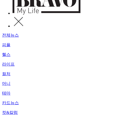
전체뉴스
피플
헬스
라이프
컬처
머니
테마
카드뉴스
컷&칼럼