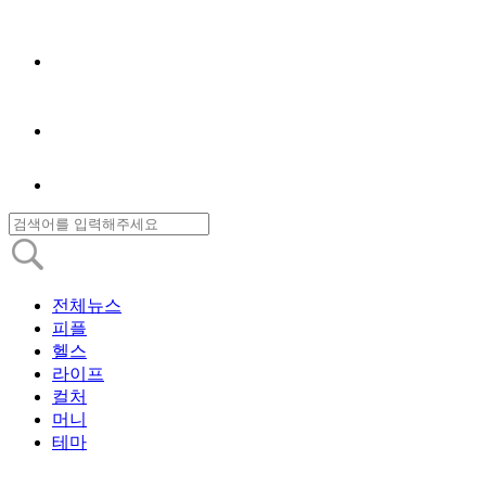
전체뉴스
피플
헬스
라이프
컬처
머니
테마