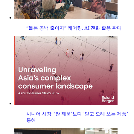
“돌봄 공백 줄이자” 케어링, AI 전화 활용 확대
시니어 시장, ‘싼 제품’보다 ‘믿고 오래 쓰는 제품’
통해