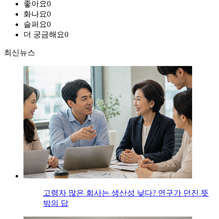
좋아요
0
화나요
0
슬퍼요
0
더 궁금해요
0
최신뉴스
고령자 많은 회사는 생산성 낮다? 연구가 던진 뜻
밖의 답