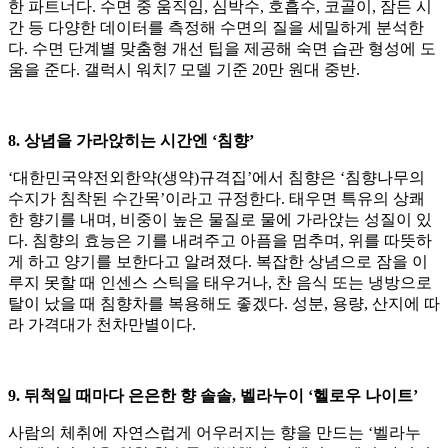
한 파트너다. 수면 중 움직임, 심박수, 호흡수, 코골이, 잠든 시
간 등 다양한 데이터를 측정해 수면의 질을 세밀하게 분석한
다. 수면 단계별 맞춤형 개선 팁을 제공해 숙면 습관 형성에 도
움을 준다. 갤럭시 워치7 모델 기준 20만 원대 중반.
8. 상념을 가라앉히는 시간엔 ‘침향’
‘대한민국약전외한약(생약)규격집’에서 침향은 ‘침향나무의
수지가 침착된 수간목’이라고 규정한다. 태우면 특유의 상쾌
한 향기를 내며, 비중이 높은 물질로 물에 가라앉는 성질이 있
다. 침향의 효능은 기를 내려주고 아픔을 멈추며, 위를 따뜻하
게 하고 양기를 보한다고 알려졌다. 복잡한 상념으로 잠을 이
루지 못할 때 인센스 스틱을 태우거나, 찬 음식 또는 냉방으로
탈이 났을 때 침향차를 복용해도 좋겠다. 성분, 용량, 산지에 따
라 가격대가 천차만별이다.
9. 뒤척일 때마다 은은한 향 솔솔, 벨라누이 ‘헬로우 나이트’
사람의 체취에 자연스럽게 어우러지는 향을 만드는 ‘벨라누