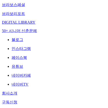
브라보스페셜
브라보리포트
DIGITAL LIBRARY
50+ 시니어 신춘문예
블로그
인스타그램
페이스북
유튜브
네이버카페
네이버TV
회사소개
구독신청