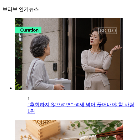
브라보 인기뉴스
1.
"후회하지 않으려면" 60세 넘어 끊어내야 할 사람
1위