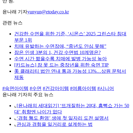
만 원.
윤나래 기자
yunyun@etoday.co.kr
관련 뉴스
건강한 수면을 위한 기준, ‘시몬스’ 2025 그린스타 침대
부문 1위
치매 유발하는 수면장애, “중년도 안심 못해”
잠은 인생 3분의 1, 건강 수면법 10계명은?
수면 시간 짧을수록 치매에 발병 가능성 높아
[카드뉴스] 잠 못 드는 중장년을 위한 숙면 TIP
美 클래리티 법안 연내 통과 가능성 13%…상원 문턱서
제동
#숙면아이템
#수면
#건강아이템
#여름아이템
#시니어
윤나래 기자의 주요 뉴스
⌞
[윤나래의 세대읽기] ‘뜨개질하는 20대, 흠뻑쇼 가는 50
대’ 취향엔 나이가 없다
⌞
‘경험 無도 환영’ 생애 첫 일자리 도전 설명서
⌞
관심과 경험을 일거리로 설계하는 법