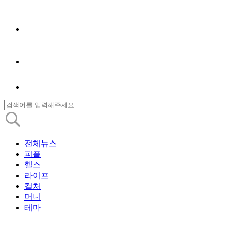
전체뉴스
피플
헬스
라이프
컬처
머니
테마