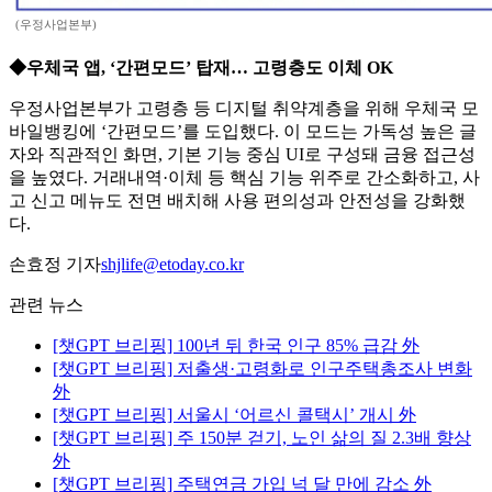
(우정사업본부)
◆우체국 앱, ‘간편모드’ 탑재… 고령층도 이체 OK
우정사업본부가 고령층 등 디지털 취약계층을 위해 우체국 모
바일뱅킹에 ‘간편모드’를 도입했다. 이 모드는 가독성 높은 글
자와 직관적인 화면, 기본 기능 중심 UI로 구성돼 금융 접근성
을 높였다. 거래내역·이체 등 핵심 기능 위주로 간소화하고, 사
고 신고 메뉴도 전면 배치해 사용 편의성과 안전성을 강화했
다.
손효정 기자
shjlife@etoday.co.kr
관련 뉴스
[챗GPT 브리핑] 100년 뒤 한국 인구 85% 급감 外
[챗GPT 브리핑] 저출생·고령화로 인구주택총조사 변화
外
[챗GPT 브리핑] 서울시 ‘어르신 콜택시’ 개시 外
[챗GPT 브리핑] 주 150분 걷기, 노인 삶의 질 2.3배 향상
外
[챗GPT 브리핑] 주택연금 가입 넉 달 만에 감소 外