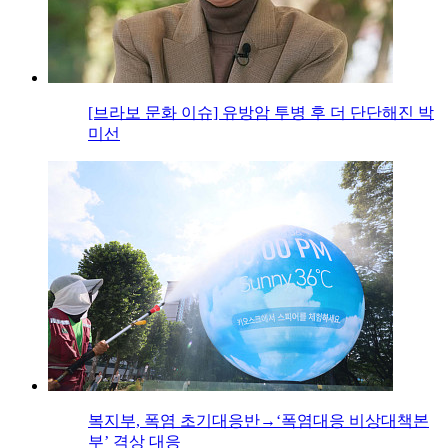
[브라보 문화 이슈] 유방암 투병 후 더 단단해진 박
미선
복지부, 폭염 초기대응반→‘폭염대응 비상대책본
부’ 격상 대응