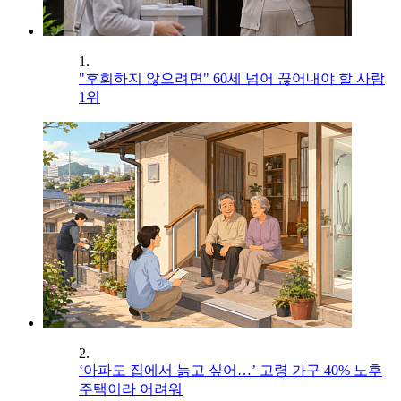
1.
"후회하지 않으려면" 60세 넘어 끊어내야 할 사람
1위
2.
‘아파도 집에서 늙고 싶어…’ 고령 가구 40% 노후
주택이라 어려워