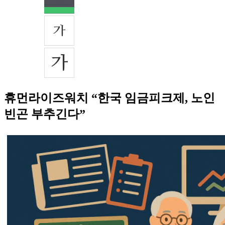
휴먼라이즈워치 “한국 임금피크제, 노인
빈곤 부추긴다”