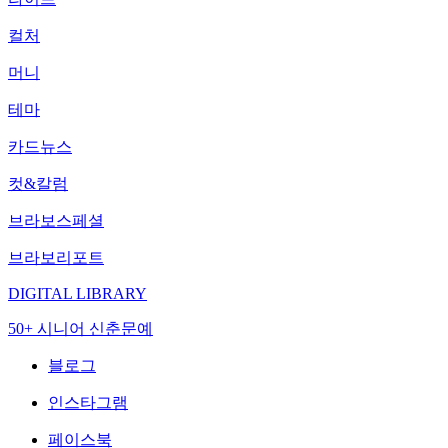
컬처
머니
테마
카드뉴스
컷&칼럼
브라보스페셜
브라보리포트
DIGITAL LIBRARY
50+ 시니어 신춘문예
블로그
인스타그램
페이스북