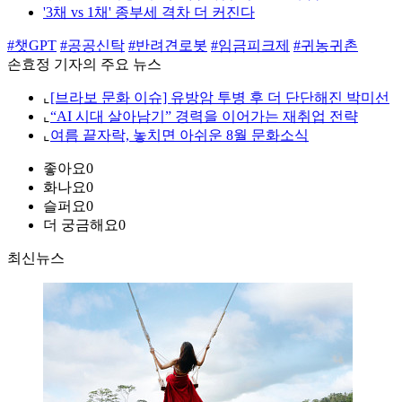
'3채 vs 1채' 종부세 격차 더 커진다
#챗GPT
#공공신탁
#반려견로봇
#임금피크제
#귀농귀촌
손효정 기자의 주요 뉴스
⌞
[브라보 문화 이슈] 유방암 투병 후 더 단단해진 박미선
⌞
“AI 시대 살아남기” 경력을 이어가는 재취업 전략
⌞
여름 끝자락, 놓치면 아쉬운 8월 문화소식
좋아요
0
화나요
0
슬퍼요
0
더 궁금해요
0
최신뉴스