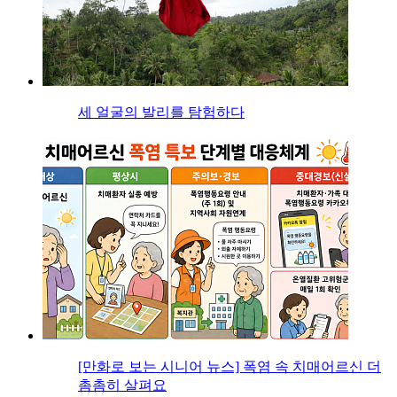
세 얼굴의 발리를 탐험하다
[만화로 보는 시니어 뉴스] 폭염 속 치매어르신 더
촘촘히 살펴요