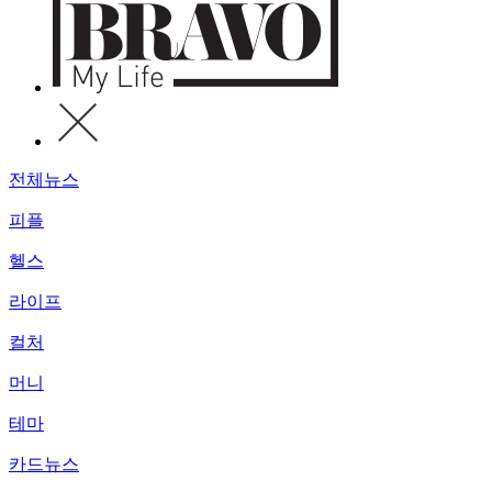
전체뉴스
피플
헬스
라이프
컬처
머니
테마
카드뉴스