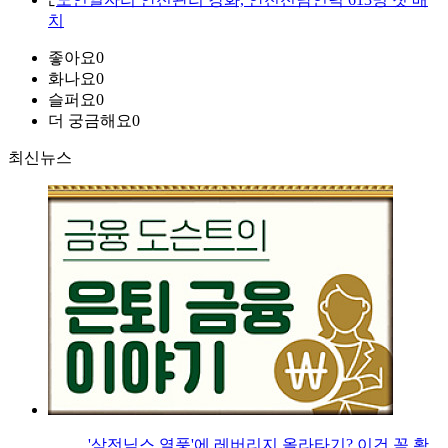
치
좋아요
0
화나요
0
슬퍼요
0
더 궁금해요
0
최신뉴스
'삼전닉스 열풍'에 레버리지 올라타기? 이건 꼭 확