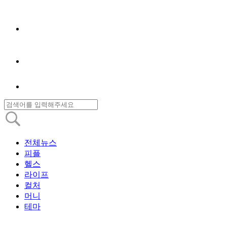
전체뉴스
피플
헬스
라이프
컬처
머니
테마