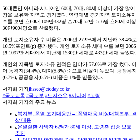
50대뿐만 아니라 시니어인 60대, 70대, 80세 이상이 가장 많이
땅을 보유한 지역도 경기였다. 연령대별 경기지역 토지소유자
수를 보면 △60대 109만332명 △70대 52만1516명 △80세 이상
30만9004명으로 산출됐다.
개인 토지소유자 수 비율은 2006년 27.9%에서 지난해 38.4%로
10.5%포인트(p) 증가했다. 개인 토지소유 세대 수를 보면 2006
년 1097만 세대에서 지난해 1530만 세대로 433만 세대 늘었다.
개인의 지목별 토지소유 면적은 임야가 57.6%로 가장 컸다. 이
어 농경지(34.4%), 대지(5.8%) 순으로 비율이 높았다. 공장용지
(0.7%), 공공용지(0.5%) 비중은 1%를 밑돌았다.
서지희 기자
jhsseo@etoday.co.kr
#국토교통
#국토부
#토지소유
#시니어
#고령
서지희 기자의 주요 뉴스
⌞
복지부, 폭염 초기대응반→‘폭염대응 비상대책본부’ 격
상 대응
⌞
온열질환 사망자 62%가 80세 이상, 고령층 집중 보호
추진
⌞
노인일자리 안전관리 강화, 안전전담인력 613명 첫 배